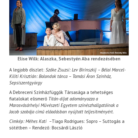
Elise Wilk: Alaszka, Sebestyén Aba rendezésében
A legjobb díszlet:
Szőke Zsuzsi: Lev Birinszkij – Bélai Marcel-
Kiliti Krisztián: Bolondok tánca – Tamási Áron Színház,
Sepsiszentgyörgy
A Debreceni Színházfüggők Társasága a tehetséges
fiatalokat elismerő
Titán-díjat adományozza a
Marosvásárhelyi Művészeti Egyetem színészhallgatóinak a
Jacob szobája című előadásban nyújtott teljesítményért.
Cimkép: Méhes Kati –
Tiago Rodrigues: Sopro – Suttogás a
sötétben – Rendező: Bocsárdi László