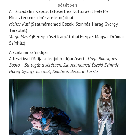
sötétben
A Társadalmi Kapcsolatokért és Kultúráért Felelős
Minisztérium színészi életműdíjai:
Méhes Kati
(Szatmárnémeti Északi Színház Harag György
Társulat)
Varga József
(Beregszászi Kárpátaljai Megyei Magyar Drámai
Színház)
A szakmai zsűri díjai
A fesztivál fődíja a legjobb előadásért:
Tiago Rodrigues:
Sopro – Suttogás a sötétben, Szatmárnémeti Északi Színház
Harag György Társulat; Rendező: Bocsárdi László