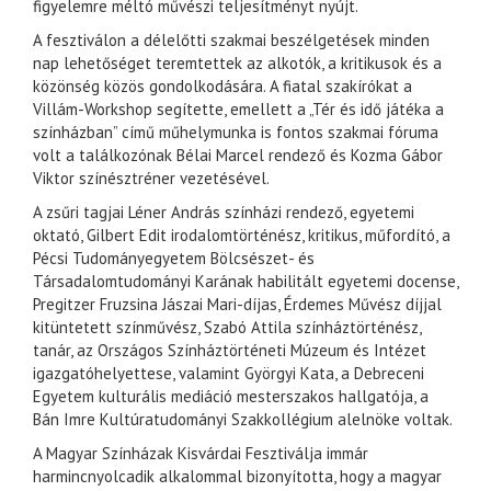
figyelemre méltó művészi teljesítményt nyújt.
A fesztiválon a délelőtti szakmai beszélgetések minden
nap lehetőséget teremtettek az alkotók, a kritikusok és a
közönség közös gondolkodására. A fiatal szakírókat a
Villám-Workshop segítette, emellett a „Tér és idő játéka a
színházban” című műhelymunka is fontos szakmai fóruma
volt a találkozónak Bélai Marcel rendező és Kozma Gábor
Viktor színésztréner vezetésével.
A zsűri tagjai Léner András színházi rendező, egyetemi
oktató, Gilbert Edit irodalomtörténész, kritikus, műfordító, a
Pécsi Tudományegyetem Bölcsészet- és
Társadalomtudományi Karának habilitált egyetemi docense,
Pregitzer Fruzsina Jászai Mari-díjas, Érdemes Művész díjjal
kitüntetett színművész, Szabó Attila színháztörténész,
tanár, az Országos Színháztörténeti Múzeum és Intézet
igazgatóhelyettese, valamint Györgyi Kata, a Debreceni
Egyetem kulturális mediáció mesterszakos hallgatója, a
Bán Imre Kultúratudományi Szakkollégium alelnöke voltak.
A Magyar Színházak Kisvárdai Fesztiválja immár
harmincnyolcadik alkalommal bizonyította, hogy a magyar