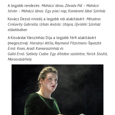
A legjobb rendezés:
Mohácsi János. Závada Pál – Mohácsi
István – Mohácsi János: Egy piaci nap, Komáromi Jókai Színház
Kovács Dezső nívódíj a legjobb női alakításért:
Mészáros
Crnkovity Gabriella. Urbán András: Utópia, Újvidéki Színház
előadásában
A Kisvárdai Várszínház Díja a legjobb férfi alakításért
(megosztva):
Harsányi Attila, Raymond Fitzsimons-Tapasztó
Ernő: Kean, Aradi Kamaraszínház és
Galló Ernő: Székely Csaba: Egy diktátor születése, Yorick Stúdió,
Marosvásárhely