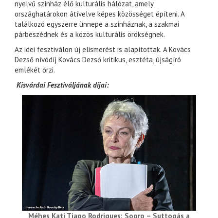
nyelvű színház élő kulturális hálózat, amely
országhatárokon átívelve képes közösséget építeni. A
találkozó egyszerre ünnepe a színháznak, a szakmai
párbeszédnek és a közös kulturális örökségnek.
Az idei fesztiválon új elismerést is alapítottak. A Kovács
Dezső nívódíj Kovács Dezső kritikus, esztéta, újságíró
emlékét őrzi.
Kisvárdai Fesztiváljának díjai:
Méhes Kati Tiago Rodrigues: Sopro – Suttogás a