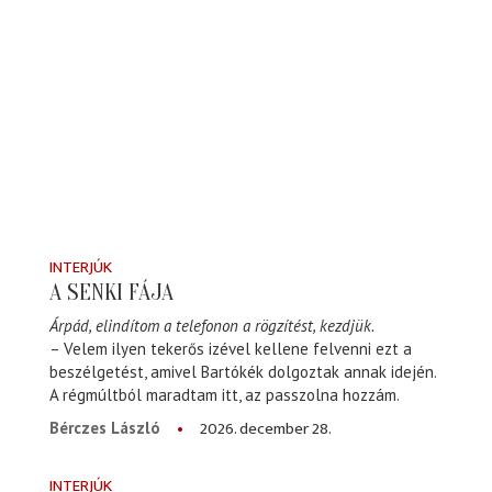
INTERJÚK
A SENKI FÁJA
Árpád, elindítom a telefonon a rögzítést, kezdjük.
– Velem ilyen tekerős izével kellene felvenni ezt a
beszélgetést, amivel Bartókék dolgoztak annak idején.
A régmúltból maradtam itt, az passzolna hozzám.
2026. december 28.
Bérczes László
INTERJÚK