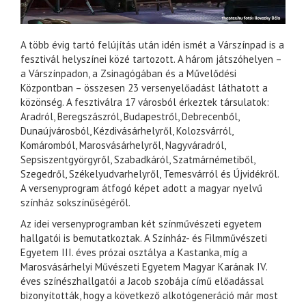
A több évig tartó felújítás után idén ismét a Várszínpad is a
fesztivál helyszínei közé tartozott. A három játszóhelyen –
a Várszínpadon, a Zsinagógában és a Művelődési
Központban – összesen 23 versenyelőadást láthatott a
közönség. A fesztiválra 17 városból érkeztek társulatok:
Aradról, Beregszászról, Budapestről, Debrecenből,
Dunaújvárosból, Kézdivásárhelyről, Kolozsvárról,
Komáromból, Marosvásárhelyről, Nagyváradról,
Sepsiszentgyörgyről, Szabadkáról, Szatmárnémetiből,
Szegedről, Székelyudvarhelyről, Temesvárról és Újvidékről.
A versenyprogram átfogó képet adott a magyar nyelvű
színház sokszínűségéről.
Az idei versenyprogramban két színművészeti egyetem
hallgatói is bemutatkoztak. A Színház- és Filmművészeti
Egyetem III. éves prózai osztálya a Kastanka, míg a
Marosvásárhelyi Művészeti Egyetem Magyar Karának IV.
éves színészhallgatói a Jacob szobája című előadással
bizonyították, hogy a következő alkotógeneráció már most