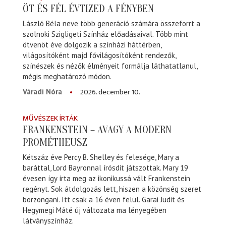
ÖT ÉS FÉL ÉVTIZED A FÉNYBEN
László Béla neve több generáció számára összeforrt a
szolnoki Szigligeti Színház előadásaival. Több mint
ötvenöt éve dolgozik a színházi háttérben,
világosítóként majd fővilágosítóként rendezők,
színészek és nézők élményeit formálja láthatatlanul,
mégis meghatározó módon.
2026. december 10.
Váradi Nóra
MŰVÉSZEK ÍRTÁK
FRANKENSTEIN – AVAGY A MODERN
PROMÉTHEUSZ
Kétszáz éve Percy B. Shelley és felesége, Mary a
baráttal, Lord Bayronnal írósdit játszottak. Mary 19
évesen így írta meg az ikonikussá vált Frankenstein
regényt. Sok átdolgozás lett, hiszen a közönség szeret
borzongani. Itt csak a 16 éven felül. Garai Judit és
Hegymegi Máté új változata ma lényegében
látványszínház.