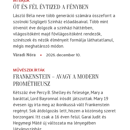
INTERJÚK
ÖT ÉS FÉL ÉVTIZED A FÉNYBEN
László Béla neve több generáció számára összeforrt a
szolnoki Szigligeti Színház előadásaival. Több mint
ötvenöt éve dolgozik a színházi háttérben,
világosítóként majd fővilágosítóként rendezők,
színészek és nézők élményeit formálja láthatatlanul,
mégis meghatározó módon.
2026. december 10.
Váradi Nóra
MŰVÉSZEK ÍRTÁK
FRANKENSTEIN – AVAGY A MODERN
PROMÉTHEUSZ
Kétszáz éve Percy B. Shelley és felesége, Mary a
baráttal, Lord Bayronnal írósdit játszottak. Mary 19
évesen így írta meg az ikonikussá vált Frankenstein
regényt. Sok átdolgozás lett, hiszen a közönség szeret
borzongani. Itt csak a 16 éven felül. Garai Judit és
Hegymegi Máté új változata ma lényegében
látványszínház.