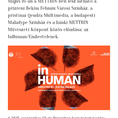
Május 16-án a METTRIN-ben lesz látható a
prizreni Bekim Fehmiu Városi Színház, a
pristinai Qendra Multimedia, a budapesti
Maladype Színház és a bánki METTRIN
Művészeti Központ közös előadása: az
InHuman/Embertelenek.