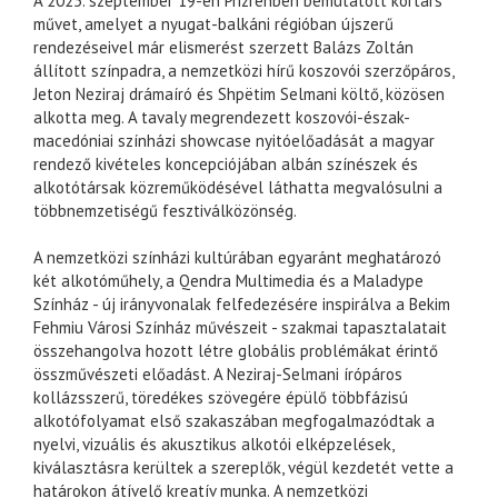
A 2025. szeptember 19-én Prizrenben bemutatott kortárs
művet, amelyet a nyugat-balkáni régióban újszerű
rendezéseivel már elismerést szerzett Balázs Zoltán
állított színpadra, a nemzetközi hírű koszovói szerzőpáros,
Jeton Neziraj drámaíró és Shpëtim Selmani költő, közösen
alkotta meg. A tavaly megrendezett koszovói-észak-
macedóniai színházi showcase nyitóelőadását a magyar
rendező kivételes koncepciójában albán színészek és
alkotótársak közreműködésével láthatta megvalósulni a
többnemzetiségű fesztiválközönség.
A nemzetközi színházi kultúrában egyaránt meghatározó
két alkotóműhely, a Qendra Multimedia és a Maladype
Színház - új irányvonalak felfedezésére inspirálva a Bekim
Fehmiu Városi Színház művészeit - szakmai tapasztalatait
összehangolva hozott létre globális problémákat érintő
összművészeti előadást. A Neziraj-Selmani írópáros
kollázsszerű, töredékes szövegére épülő többfázisú
alkotófolyamat első szakaszában megfogalmazódtak a
nyelvi, vizuális és akusztikus alkotói elképzelések,
kiválasztásra kerültek a szereplők, végül kezdetét vette a
határokon átívelő kreatív munka. A nemzetközi