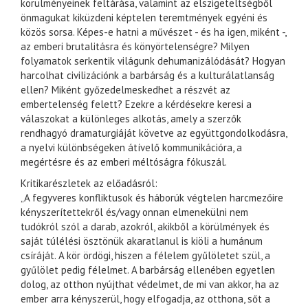
körülményeinek feltárása, valamint az elszigeteltségből
önmagukat kiküzdeni képtelen teremtmények egyéni és
közös sorsa. Képes-e hatni a művészet - és ha igen, miként -,
az emberi brutalitásra és könyörtelenségre? Milyen
folyamatok serkentik világunk dehumanizálódását? Hogyan
harcolhat civilizációnk a barbárság és a kulturálatlanság
ellen? Miként győzedelmeskedhet a részvét az
embertelenség felett? Ezekre a kérdésekre keresi a
válaszokat a különleges alkotás, amely a szerzők
rendhagyó dramaturgiáját követve az együttgondolkodásra,
a nyelvi különbségeken átívelő kommunikációra, a
megértésre és az emberi méltóságra fókuszál.
Kritikarészletek az előadásról:
„A fegyveres konfliktusok és háborúk végtelen harcmezőire
kényszerítettekről és/vagy onnan elmenekülni nem
tudókról szól a darab, azokról, akikből a körülmények és
saját túlélési ösztönük akaratlanul is kiöli a humánum
csíráját. A kör ördögi, hiszen a félelem gyűlöletet szül, a
gyűlölet pedig félelmet. A barbárság ellenében egyetlen
dolog, az otthon nyújthat védelmet, de mi van akkor, ha az
ember arra kényszerül, hogy elfogadja, az otthona, sőt a