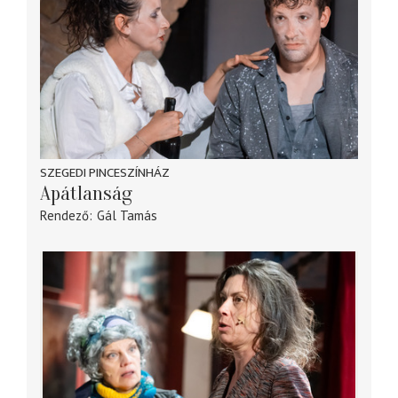
SZEGEDI PINCESZÍNHÁZ
Apátlanság
Rendező
Gál Tamás