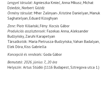
Lengyel társulat:
Agnieszka Kmieć, Anna Mikusz, Michał
Dziedzic, Norbert Góźdż
Örmény társulat:
Mher Zalinyan-, Kristine Danielyan, Manuk
Saghatelyan, Eduard Kizoghyan
Zene:
Piotr Kiliański, Fény: Kocsis Gábor
Produkciós asszisztensek:
Fazekas Anna, Aleksander
Budzyńsky, Zaruhi Karapetyan
Társalkotók: Maria Pietrusza-Budzyńska, Vahan Badalyan,
Elek Dóra, Kiss Gabriella
Koncepció és rendezés:
Goda Gábor
Bemutató: 2026. június 7., 20 óra
Helyszín: Artus Stúdió (1116 Budapest, Sztregova utca 1.)