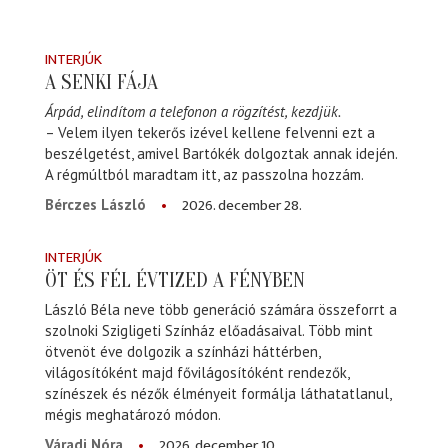
INTERJÚK
A SENKI FÁJA
Árpád, elindítom a telefonon a rögzítést, kezdjük.
– Velem ilyen tekerős izével kellene felvenni ezt a
beszélgetést, amivel Bartókék dolgoztak annak idején.
A régmúltból maradtam itt, az passzolna hozzám.
2026. december 28.
Bérczes László
INTERJÚK
ÖT ÉS FÉL ÉVTIZED A FÉNYBEN
László Béla neve több generáció számára összeforrt a
szolnoki Szigligeti Színház előadásaival. Több mint
ötvenöt éve dolgozik a színházi háttérben,
világosítóként majd fővilágosítóként rendezők,
színészek és nézők élményeit formálja láthatatlanul,
mégis meghatározó módon.
2026. december 10.
Váradi Nóra