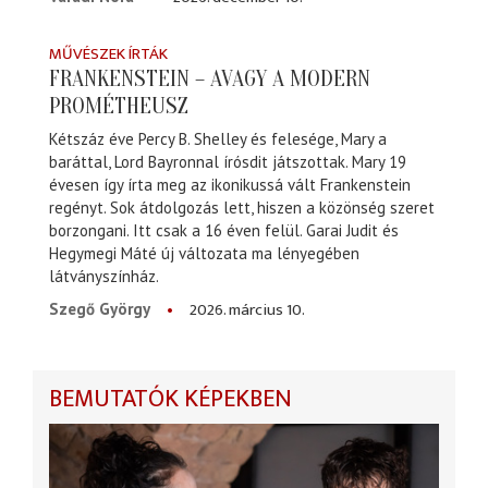
MŰVÉSZEK ÍRTÁK
FRANKENSTEIN – AVAGY A MODERN
PROMÉTHEUSZ
Kétszáz éve Percy B. Shelley és felesége, Mary a
baráttal, Lord Bayronnal írósdit játszottak. Mary 19
évesen így írta meg az ikonikussá vált Frankenstein
regényt. Sok átdolgozás lett, hiszen a közönség szeret
borzongani. Itt csak a 16 éven felül. Garai Judit és
Hegymegi Máté új változata ma lényegében
látványszínház.
2026. március 10.
Szegő György
BEMUTATÓK KÉPEKBEN