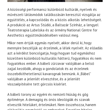
A közösségi performansz különböző kultúrák, nyelvek és
művészeti látásmódok találkozásán keresztül vizsgálja az
együttélés, a kapcsolódás és a közös alkotás lehetőségeit.
A produkció az Artus Stúdió, a Baltazár Színház, a lengyel
Teatroterapia Lubelska és az örmény National Centre for
Aesthetics együttműködésében valósul meg.
Mikor nem értjük egymás nyelvét, akkor derül ki, hogy
mennyire beszéljük az érzelmek, a lélek nyelvét. Az előadás
azt a kérdést boncolgatja, hogy hogyan tud egymáshoz
közelíteni különböző kulturális hátterű, fogyatékos és nem
fogyatékos ember. A bábeli zűrzavar valójában a belső
zajjal kezdődik, ahogy a gondolatok és az érzelmek
összebékíthetetlenül kavarognak bennünk. A „Bábel”
valójában a jelenlét elvesztése, és a jelenlét
visszaépítésére tett görcsös kísérlet.
A bábeli torony az egyéni és nemzeti hiúság és gőg
építménye. A demagóg és önös ideológiák és szavak
elvesztik hitelüket, értelmüket. Nem összehozza, hanem
eltávolítja egymástól az embereket. Egyetlen hiteles