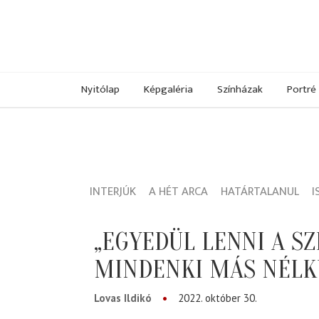
Nyitólap
Képgaléria
Színházak
Portré
INTERJÚK
A HÉT ARCA
HATÁRTALANUL
I
„EGYEDÜL LENNI A S
MINDENKI MÁS NÉLK
Lovas Ildikó
2022. október 30.