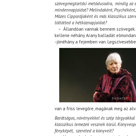
szövegmegtartási metódusodra, mindig az é
mindennapjaidat? Melindaként, Psychéként,
Mózes Cipporájaként és más klasszikus szer
töltötted a hétköznapjaidat?
– Állandóan vannak bennem szövegek. H
kellene néhány Arany balladát elmondani,
-jónéhány a fejemben van. Legszívesebb
van a friss levegőre, magának meg az alvá
Barátságos, növényekkel és szép tárgyakkal 
klasszikus lemezek vesznek körül. Könyvesp
fényképét, szereted a könyveit?