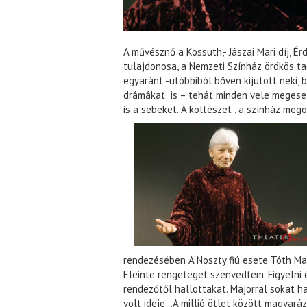
A művésznő a Kossuth,- Jászai Mari díj, 
tulajdonosa, a Nemzeti Színház örökös tag
egyaránt -utóbbiból bőven kijutott neki, 
drámákat is – tehát minden vele megeset
is a sebeket. A költészet , a színház mego
rendezésében A Noszty fiú esete Tóth Mari
Eleinte rengeteget szenvedtem. Figyelni é
rendezőtől hallottakat. Majorral sokat h
volt ideje .A millió ötlet között magyará