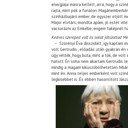
energiája másra kellett, arra, hogy a szí
rajta, mint pók a fonálon. Magánemberké
színházbajáró ember, de egyszer eljött m
Major elvtárs,-mondta apám, jó estét vité
vacsorázni az Emkébe, engem faképnél h
Kedves szereped volt és sokat játszottad M
– Szörényi Éva disszidált, így kaptam m
volt Gertrudis , előadás után gyakran én v
úgy vélték, hogy buta, mint a tök, de volt
hatott. Én soha nem akartam Gertrudis le
mindig a magam kiküszöbölhetetlen hibáit
mint én. Anna teljes emberként volt színé
legkisebbet is .És ebben hasonlított Jász