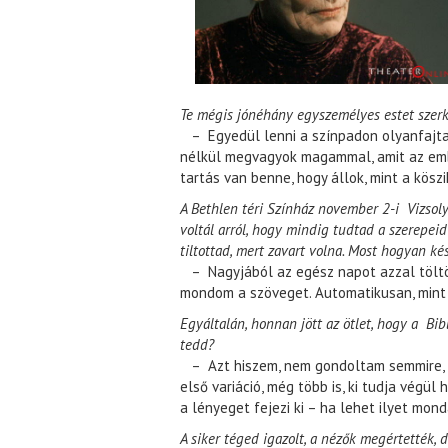
Te mégis jónéhány egyszemélyes estet szerkes
– Egyedül lenni a színpadon olyanfajta
nélkül megvagyok magammal, amit az em
tartás van benne, hogy állok, mint a köszi
A Bethlen téri Színház november 2-i Vizsoly
voltál arról, hogy mindig tudtad a szerepei
tiltottad, mert zavart volna. Most hogyan ké
– Nagyjából az egész napot azzal töltö
mondom a szöveget. Automatikusan, mint 
Egyáltalán, honnan jött az ötlet, hogy a Bibl
tedd?
– Azt hiszem, nem gondoltam semmire, s
első variáció, még több is, ki tudja végül
a lényeget fejezi ki – ha lehet ilyet monda
A siker téged igazolt, a nézők megértették, 