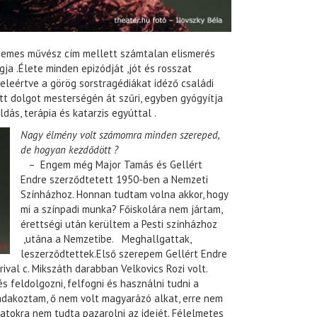
Érdemes művész cím mellett számtalan elismerés
ja .Élete minden epizódját ,jót és rosszat
beleértve a görög sorstragédiákat idéző családi
t dolgot mesterségén át szűri, egyben gyógyítja
ldás, terápia és katarzis egyúttal .
Nagy élmény volt számomra minden szereped,
de hogyan kezdődött ?
– Engem még Major Tamás és Gellért
Endre szerződtetett 1950-ben a Nemzeti
Színházhoz. Honnan tudtam volna akkor, hogy
mi a színpadi munka? Főiskolára nem jártam,
érettségi után kerültem a Pesti színházhoz
,utána a Nemzetibe. Meghallgattak,
leszerződtettek.Első szerepem Gellért Endre
val c. Mikszáth darabban Velkovics Rozi volt.
s feldolgozni, felfogni és használni tudni a
adakoztam, ő nem volt magyarázó alkat, erre nem
zatokra nem tudta pazarolni az idejét. Félelmetes