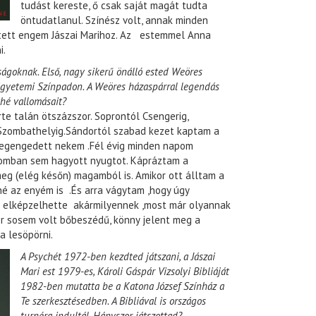
tudást kereste, ő csak saját magát tudta
öntudatlanul. Színész volt, annak minden
etett engem Jászai Marihoz. Az estemmel Anna
i.
ágoknak. Első, nagy sikerű önálló ested Weöres
Egyetemi Színpadon. A Weöres házaspárral legendás
ché vallomásait?
 talán ötszázszor. Soprontól Csengerig,
 Szombathelyig.Sándortól szabad kezet kaptam a
megengedett nekem .Fél évig minden napom
lmomban sem hagyott nyugtot. Kápráztam a
eg (elég későn) magamból is. Amikor ott álltam a
hé az enyém is .És arra vágytam ,hogy úgy
en elképzelhette akármilyennek ,most már olyannak
dor sosem volt bőbeszédű, könny jelent meg a
a lesöpörni.
A Psychét 1972-ben kezdted játszani, a Jászai
Mari est 1979-es, Károli Gáspár Vizsolyi Bibliáját
1982-ben mutatta be a Katona József Színház a
Te szerkesztésedben. A Bibliával is országos
turnéra indultál. Hányszor játszottad?