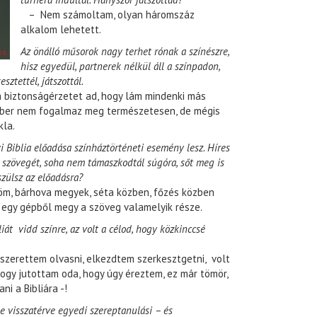
– Nem számoltam, olyan háromszáz
alkalom lehetett.
Az önálló műsorok nagy terhet rónak a színészre,
hisz egyedül, partnerek nélkül áll a színpadon,
ztettél, játszottál.
 biztonságérzetet ad, hogy lám mindenki más
ber nem fogalmaz meg természetesen, de mégis
kla.
i Biblia előadása színháztörténeti esemény lesz. Híres
d szövegét, soha nem támaszkodtál súgóra, sőt meg is
szülsz az előadásra?
m, bárhova megyek, séta közben, főzés közben
egy gépből megy a szöveg valamelyik része.
iát vidd színre, az volt a célod, hogy közkinccsé
zerettem olvasni, elkezdtem szerkesztgetni, volt
 hogy jutottam oda, hogy úgy éreztem, ez már tömör,
ni a Bibliára -!
de visszatérve egyedi szereptanulási – és