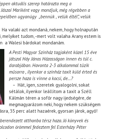
ppen aktuális szerep határozta meg a
 Jászai Mariként vagy mondjuk, még régebben a
epeidben ugyanúgy „bennük , velük éltél”, velük
a valaki azt mondaná, nekem, hogy holnapután
 melyiket tudom, -mert volt valaha Arany estem is
en a Walesi bárdokat mondanám.
A Pesti Magyar Színház tagjaként közel 15 éve
játszol Háy János Házasságon innen és túl c.
darabjában. Havonta 2-3 alkalommal tűzik
műsorra , ilyenkor a színház taxit küld érted és
persze haza is vinne a kocsi, de…?
– Hát, igen, szeretek gyalogolni, sokat
sétálok, ilyenkor leállítom a taxit a Széll
Kálmán téren a sofőr nagy ijedségére, de
megmagyarázom neki, hogy nekem szükségem
sra, 35 perc alatt hazaérek, gyorsan járok, agyő!
berendezett otthonba térsz haza. Jó könyvek és
olcodon örömmel fedeztem fel Esterházy Péter