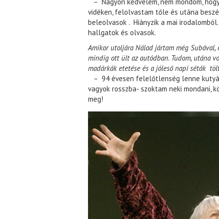
– Nagyon kedvelem, nem mondom, hogy s
vidéken, felolvastam tőle és utána beszé
beleolvasok . Hiányzik a mai irodalomból.
hallgatok és olvasok.
Amikor utoljára Nálad jártam még Subával, ok
mindig ott ült az autódban. Tudom, utána vol
madárkák etetése és a jóleső napi séták tö
– 94 évesen felelőtlenség lenne kutyát
vagyok rosszba- szoktam neki mondani, k
meg!