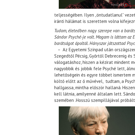
teljességében. Ilyen „öntudatlanul” vez
iránti hálámat is szerettem volna kifejezn
Tudom, életedben nagy szerepe van a baráts
Sándor Psyché-je volt. Magam is láttam az 
barátságot ápoltál. Hányszor játszottad Psy
– Az Egyetemi Színpad után országszerte
Szegedtől Pécsig, Győrtől Debrecenig és
válogatáshoz, hiszen a kézirat mindent 
nagyobbik és jobbik fele Psyché lett, á
lehetőségein és egyre többet ismertem m
költő előtt az ő művével, tudtam, a Psyc
hallgassa, mintha először hallaná. Hisz
kell látnia, amilyenné általam lett. Sán
szemében .Hosszú szempillájával próbált