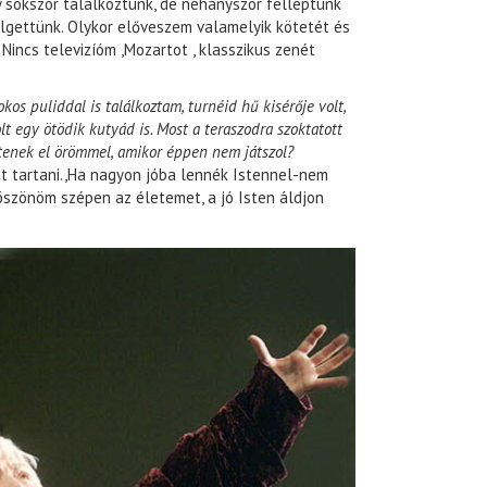
okszor találkoztunk, de néhányszor felléptünk
lgettünk. Olykor előveszem valamelyik kötetét és
 Nincs televizíóm ,Mozartot , klasszikus zenét
os puliddal is találkoztam, turnéid hű kisérője volt,
t egy ötödik kutyád is. Most a teraszodra szoktatott
ltenek el örömmel, amikor éppen nem játszol?
 tartani.,Ha nagyon jóba lennék Istennel-nem
öszönöm szépen az életemet, a jó Isten áldjon