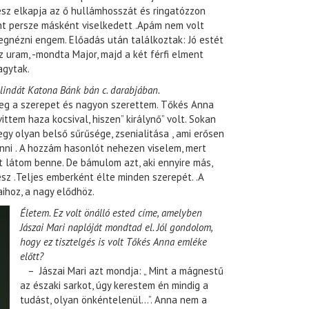
nész elkapja az ő hullámhosszát és ringatózzon
nt persze másként viselkedett .Apám nem volt
egnézni engem. Előadás után találkoztak: Jó estét
z uram, -mondta Major, majd a két férfi elment
agytak.
elindát Katona Bánk bán c. darabjában.
eg a szerepet és nagyon szerettem. Tőkés Anna
ittem haza kocsival, hiszen” királynő” volt. Sokan
 egy olyan belső sűrűsége, zsenialitása , ami erősen
nni . A hozzám hasonlót nehezen viselem, mert
 látom benne. De bámulom azt, aki ennyire más,
sz .Teljes emberként élte minden szerepét. .A
aihoz, a nagy elődhöz.
Életem. Ez volt önálló ested címe, amelyben
Jászai Mari naplóját mondtad el. Jól gondolom,
hogy ez tisztelgés is volt Tőkés Anna emléke
előtt?
– Jászai Mari azt mondja: „ Mint a mágnestű
az északi sarkot, úgy kerestem én mindig a
tudást, olyan önkéntelenül…”. Anna nem a