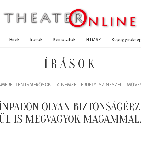
Hírek
Írások
Bemutatók
HTMSZ
Képügynöksé
ÍRÁSOK
SMERETLEN ISMERŐSÖK
A NEMZET ERDÉLYI SZÍNÉSZEI
MŰVÉS
ZÍNPADON OLYAN BIZTONSÁGÉRZ
ÜL IS MEGVAGYOK MAGAMMAL