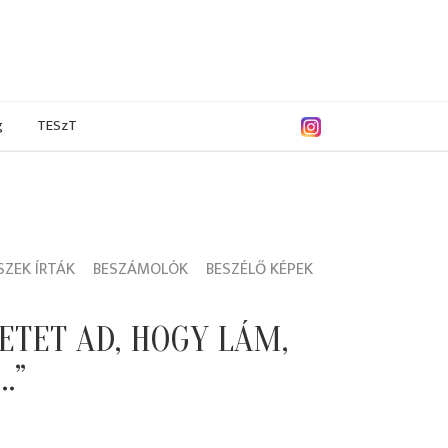
g
TESzT
ZEK ÍRTÁK
BESZÁMOLÓK
BESZÉLŐ KÉPEK
ETET AD, HOGY LÁM,
…”