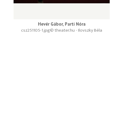
Hevér Gábor, Parti Nóra
csz251105-1.jpg
© theater.hu - Ilovszky Béla