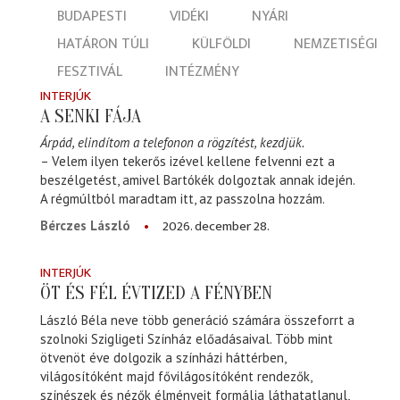
BUDAPESTI
VIDÉKI
NYÁRI
HATÁRON TÚLI
KÜLFÖLDI
NEMZETISÉGI
FESZTIVÁL
INTÉZMÉNY
INTERJÚK
A SENKI FÁJA
Árpád, elindítom a telefonon a rögzítést, kezdjük.
– Velem ilyen tekerős izével kellene felvenni ezt a
beszélgetést, amivel Bartókék dolgoztak annak idején.
A régmúltból maradtam itt, az passzolna hozzám.
2026. december 28.
Bérczes László
INTERJÚK
ÖT ÉS FÉL ÉVTIZED A FÉNYBEN
László Béla neve több generáció számára összeforrt a
szolnoki Szigligeti Színház előadásaival. Több mint
ötvenöt éve dolgozik a színházi háttérben,
világosítóként majd fővilágosítóként rendezők,
színészek és nézők élményeit formálja láthatatlanul,