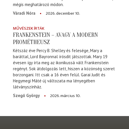
mégis meghatározó módon.
2026. december 10.
Váradi Nóra
MŰVÉSZEK ÍRTÁK
FRANKENSTEIN – AVAGY A MODERN
PROMÉTHEUSZ
Kétszáz éve Percy B. Shelley és felesége, Mary a
baráttal, Lord Bayronnal írósdit játszottak. Mary 19
évesen így írta meg az ikonikussá vált Frankenstein
regényt. Sok átdolgozás lett, hiszen a közönség szeret
borzongani. Itt csak a 16 éven felül. Garai Judit és
Hegymegi Máté új változata ma lényegében
látványszínház.
2026. március 10.
Szegő György