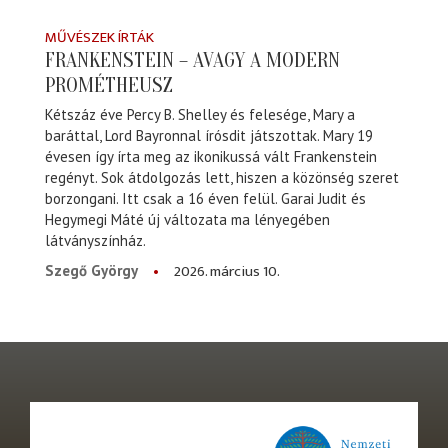
MŰVÉSZEK ÍRTÁK
FRANKENSTEIN – AVAGY A MODERN
PROMÉTHEUSZ
Kétszáz éve Percy B. Shelley és felesége, Mary a
baráttal, Lord Bayronnal írósdit játszottak. Mary 19
évesen így írta meg az ikonikussá vált Frankenstein
regényt. Sok átdolgozás lett, hiszen a közönség szeret
borzongani. Itt csak a 16 éven felül. Garai Judit és
Hegymegi Máté új változata ma lényegében
látványszínház.
2026. március 10.
Szegő György