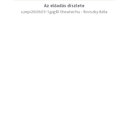
Az előadás díszlete
szepi260605-1.jpg
© theater.hu - Ilovszky Béla