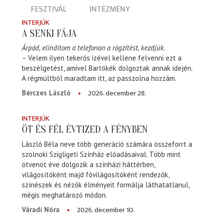
FESZTIVÁL
INTÉZMÉNY
INTERJÚK
A SENKI FÁJA
Árpád, elindítom a telefonon a rögzítést, kezdjük.
– Velem ilyen tekerős izével kellene felvenni ezt a
beszélgetést, amivel Bartókék dolgoztak annak idején.
A régmúltból maradtam itt, az passzolna hozzám.
2026. december 28.
Bérczes László
INTERJÚK
ÖT ÉS FÉL ÉVTIZED A FÉNYBEN
László Béla neve több generáció számára összeforrt a
szolnoki Szigligeti Színház előadásaival. Több mint
ötvenöt éve dolgozik a színházi háttérben,
világosítóként majd fővilágosítóként rendezők,
színészek és nézők élményeit formálja láthatatlanul,
mégis meghatározó módon.
2026. december 10.
Váradi Nóra