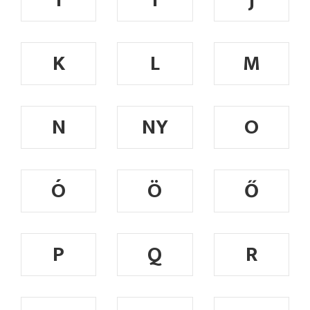
I
Í
J
K
L
M
N
NY
O
Ó
Ö
Ő
P
Q
R