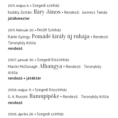
2011. május 6.
Szegedi színház
Háry János
Kodály Zoltán
Rendező
Juronics Tamás
játékmester
2011. február 20.
Petőfi Színház
Pomádé király új ruhája
Ránki György
Rendező
Toronykőy Attila
rendező
2007. január 30.
Szegedi Kisszínház
Alhangya
Martin McDonagh
Rendező
Toronykőy
Attila
rendező
játéktér
2006. május 11.
Szegedi Kisszínház
Hamupipőke
G. A. Rossini
Rendező
Toronykőy Attila
rendező
2006. április 28.
Szegedi színház