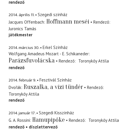
rendező
2014. április 11.
Szegedi színház
Hoffmann meséi
Jacques Offenbach
Rendező
Juronics Tamás
játékmester
2014. március 30.
Erkel Színház
Wolfgang Amadeus Mozart - E. Schikaneder
Parázsfuvolácska
Rendező
Toronykőy Attila
rendező
2014. február 9.
Fesztivál Színház
Ruszalka, a vízi tündér
Dvořák
Rendező
Toronykőy Attila
rendező
2014. január 17.
Szegedi Kisszínház
Hamupipőke
G. A. Rossini
Rendező
Toronykőy Attila
rendező
díszlettervező