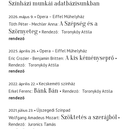
Színházi munkái adatbázisunkban
2026. május 9.
Opera – Eiffel Műhelyház
A Szépség és a
Tóth Péter - Mechler Anna
Szörnyeteg
Rendező
Toronykőy Attila
rendező
2025. április 26.
Opera – Eiffel Műhelyház
A kis kéményseprő
Eric Crozier - Benjamin Britten
Rendező
Toronykőy Attila
rendező
2022. április 22.
Kecskeméti színház
Bánk Bán
Erkel Ferenc
Rendező
Toronykőy Attila
rendező
2021. július 23.
Újszegedi Színpad
Szöktetés a szerájból
Wolfgang Amadeus Mozart
Rendező
Juronics Tamás