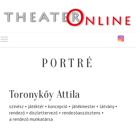
Toggle main menu visibility
PORTRÉ
Toronykőy Attila
színész
játéktér
koncepció
játékmester
látvány
rendező
díszlettervező
rendezőasszisztens
a rendező munkatársa