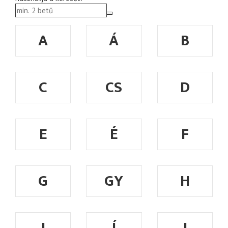
A
Á
B
C
CS
D
E
É
F
G
GY
H