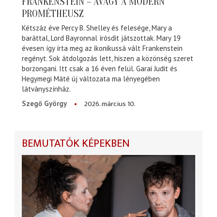
FRANKENSTEIN – AVAGY A MODERN
PROMÉTHEUSZ
Kétszáz éve Percy B. Shelley és felesége, Mary a
baráttal, Lord Bayronnal írósdit játszottak. Mary 19
évesen így írta meg az ikonikussá vált Frankenstein
regényt. Sok átdolgozás lett, hiszen a közönség szeret
borzongani. Itt csak a 16 éven felül. Garai Judit és
Hegymegi Máté új változata ma lényegében
látványszínház.
2026. március 10.
Szegő György
BEMUTATÓK KÉPEKBEN