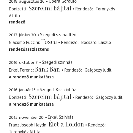
2018. augusztus 26.
Opera Gördülő
Szerelmi bájital
Donizetti
Rendező
Toronykőy
Attila
rendező
2017. június 30.
Szegedi szabadtéri
Tosca
Giacomo Puccini
Rendező
Bocsárdi László
rendezőasszisztens
2016. október 7.
Szegedi színház
Bánk Bán
Erkel Ferenc
Rendező
Galgóczy Judit
a rendező munkatársa
2016. január 15.
Szegedi Kisszínház
Szerelmi bájital
Donizetti
Rendező
Galgóczy Judit
a rendező munkatársa
2015. november 20.
Erkel Színház
Élet a Holdon
Franz Joseph Haydn
Rendező
Toronykőy Attila