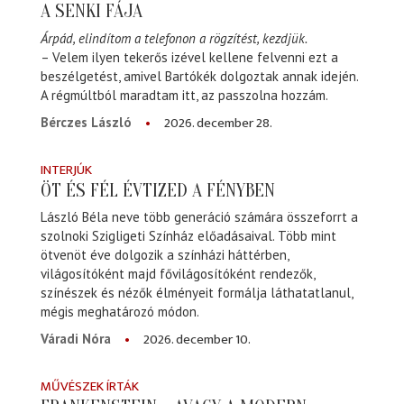
A SENKI FÁJA
Árpád, elindítom a telefonon a rögzítést, kezdjük.
– Velem ilyen tekerős izével kellene felvenni ezt a
beszélgetést, amivel Bartókék dolgoztak annak idején.
A régmúltból maradtam itt, az passzolna hozzám.
2026. december 28.
Bérczes László
INTERJÚK
ÖT ÉS FÉL ÉVTIZED A FÉNYBEN
László Béla neve több generáció számára összeforrt a
szolnoki Szigligeti Színház előadásaival. Több mint
ötvenöt éve dolgozik a színházi háttérben,
világosítóként majd fővilágosítóként rendezők,
színészek és nézők élményeit formálja láthatatlanul,
mégis meghatározó módon.
2026. december 10.
Váradi Nóra
MŰVÉSZEK ÍRTÁK