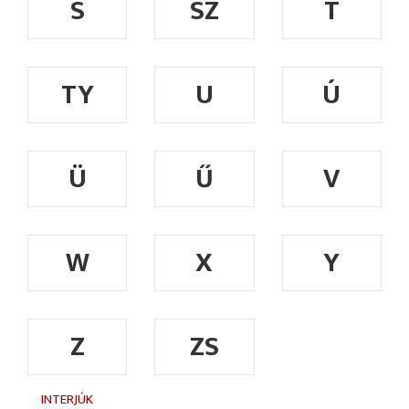
S
SZ
T
TY
U
Ú
Ü
Ű
V
W
X
Y
Z
ZS
INTERJÚK