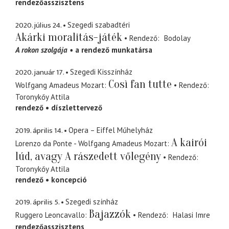
rendezőasszisztens
2020. július 24.
Szegedi szabadtéri
Akárki moralitás-játék
Rendező
Bodolay
A rokon szolgája
a rendező munkatársa
2020. január 17.
Szegedi Kisszínház
Così fan tutte
Wolfgang Amadeus Mozart
Rendező
Toronykőy Attila
rendező
díszlettervező
2019. április 14.
Opera – Eiffel Műhelyház
A kairói
Lorenzo da Ponte - Wolfgang Amadeus Mozart
lúd, avagy A rászedett vőlegény
Rendező
Toronykőy Attila
rendező
koncepció
2019. április 5.
Szegedi színház
Bajazzók
Ruggero Leoncavallo
Rendező
Halasi Imre
rendezőasszisztens