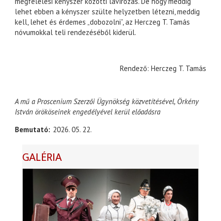
megfelelési kényszer közötti lavírozás. De hogy meddig
lehet ebben a kényszer szülte helyzetben létezni, meddig
kell, lehet és érdemes „dobozolni”, az Herczeg T. Tamás
nóvumokkal teli rendezéséből kiderül.
Rendező: Herczeg T. Tamás
A mű a Proscenium Szerzői Ügynökség közvetítésével, Örkény
István örököseinek engedélyével kerül előadásra
Bemutató
2026. 05. 22.
GALÉRIA