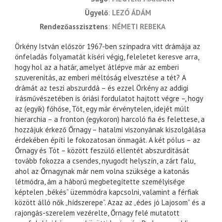
ügyelő
LEZÓ ÁDÁM
rendezőasszisztens
NÉMETI REBEKA
Örkény István először 1967-ben színpadra vitt drámája az
önfeladás folyamatát kíséri végig, feleletet keresve arra,
hogy hol az a határ, amelyet átlépve már az emberi
szuverenitás, az emberi méltóság elvesztése a tét? A
drámát az teszi abszurddá – és ezzel Örkény az addigi
írásművészetében is óriási fordulatot hajtott végre –, hogy
az (egyik) főhőse, Tót, egy már érvénytelen, idejét múlt
hierarchia – a fronton (egykoron) harcoló fia és felettese, a
hozzájuk érkező Őrnagy – hatalmi viszonyának kiszolgálása
érdekében építi le fokozatosan önmagát. A két pólus – az
Őrnagy és Tót – között feszülő ellentét abszurditását
tovább fokozza a csendes, nyugodt helyszín, a zárt falu,
ahol az Őrnagynak már nem volna szüksége a katonás
létmódra, ám a háború megbetegítette személyisége
képtelen „békés” üzemmódra kapcsolni, valamint a férfiak
között álló nők „hídszerepe”. Azaz az „édes jó Lajosom” és a
rajongás-szerelem vezérelte, Őrnagy felé mutatott