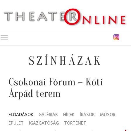
Toggle main menu visibility
SZÍNHÁZAK
Csokonai Fórum – Kóti
Árpád terem
ELŐADÁSOK
GALÉRIÁK
HÍREK
ÍRÁSOK
MŰSOR
ÉPÜLET
IGAZGATÓSÁG
TÖRTÉNET