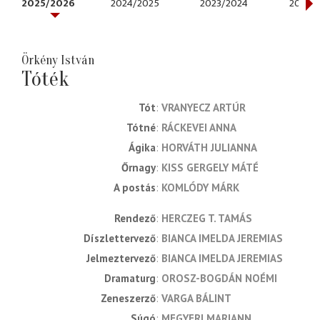
2025/2026
2024/2025
2023/2024
2022/
Örkény István
Tóték
Tót
VRANYECZ ARTÚR
Tótné
RÁCKEVEI ANNA
Ágika
HORVÁTH JULIANNA
Őrnagy
KISS GERGELY MÁTÉ
A postás
KOMLÓDY MÁRK
rendező
HERCZEG T. TAMÁS
díszlettervező
BIANCA IMELDA JEREMIAS
jelmeztervező
BIANCA IMELDA JEREMIAS
dramaturg
OROSZ-BOGDÁN NOÉMI
zeneszerző
VARGA BÁLINT
súgó
MEGYERI MARIANN