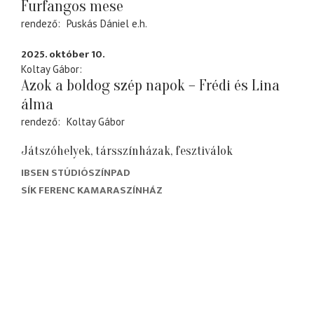
Furfangos mese
rendező
Puskás Dániel
e.h.
2025. október 10.
Koltay Gábor
Azok a boldog szép napok – Frédi és Lina
álma
rendező
Koltay Gábor
Játszóhelyek, társszínházak, fesztiválok
IBSEN STÚDIÓSZÍNPAD
SÍK FERENC KAMARASZÍNHÁZ