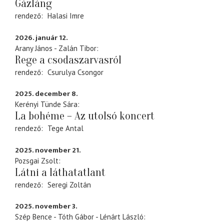
Gázláng
rendező
Halasi Imre
2026. január 12.
Arany János - Zalán Tibor
Rege a csodaszarvasról
rendező
Csurulya Csongor
2025. december 8.
Kerényi Tünde Sára
La bohéme – Az utolsó koncert
rendező
Tege Antal
2025. november 21.
Pozsgai Zsolt
Látni a láthatatlant
rendező
Seregi Zoltán
2025. november 3.
Szép Bence - Tóth Gábor - Lénárt László