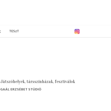
g
TESzT
Játszóhelyek, társszínházak, fesztiválok
GAÁL ERZSÉBET STÚDIÓ
/2019
2017/2018
2016/2017
2015/2016