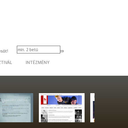
esőt!
ZTIVÁL
INTÉZMÉNY