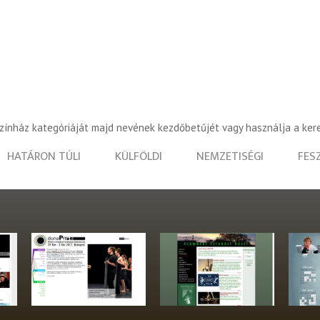
színház kategóriáját majd nevének kezdőbetűjét vagy használja a ker
HATÁRON TÚLI
KÜLFÖLDI
NEMZETISÉGI
FES