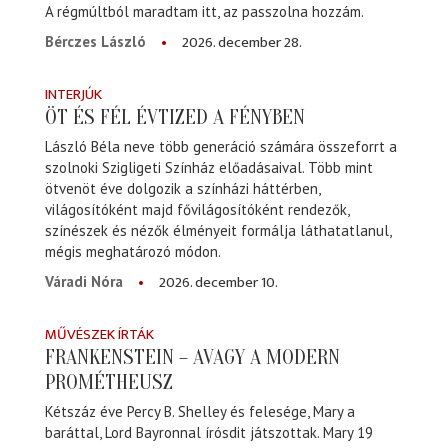
A régmúltból maradtam itt, az passzolna hozzám.
2026. december 28.
Bérczes László
INTERJÚK
ÖT ÉS FÉL ÉVTIZED A FÉNYBEN
László Béla neve több generáció számára összeforrt a
szolnoki Szigligeti Színház előadásaival. Több mint
ötvenöt éve dolgozik a színházi háttérben,
világosítóként majd fővilágosítóként rendezők,
színészek és nézők élményeit formálja láthatatlanul,
mégis meghatározó módon.
2026. december 10.
Váradi Nóra
MŰVÉSZEK ÍRTÁK
FRANKENSTEIN – AVAGY A MODERN
PROMÉTHEUSZ
Kétszáz éve Percy B. Shelley és felesége, Mary a
baráttal, Lord Bayronnal írósdit játszottak. Mary 19