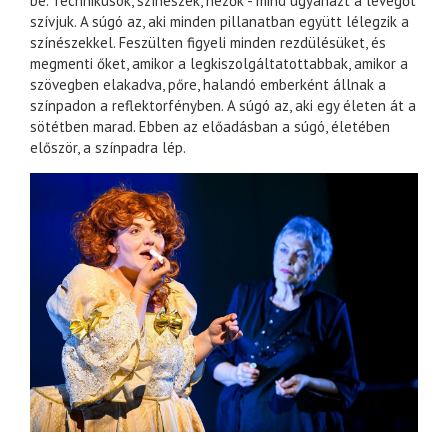
be. Technikusok, színészek, nézők - mind ugyanazt a levegőt
szívjuk. A súgó az, aki minden pillanatban együtt lélegzik a
színészekkel. Feszülten figyeli minden rezdülésüket, és
megmenti őket, amikor a legkiszolgáltatottabbak, amikor a
szövegben elakadva, pőre, halandó emberként állnak a
színpadon a reflektorfényben. A súgó az, aki egy életen át a
sötétben marad. Ebben az előadásban a súgó, életében
először, a színpadra lép.