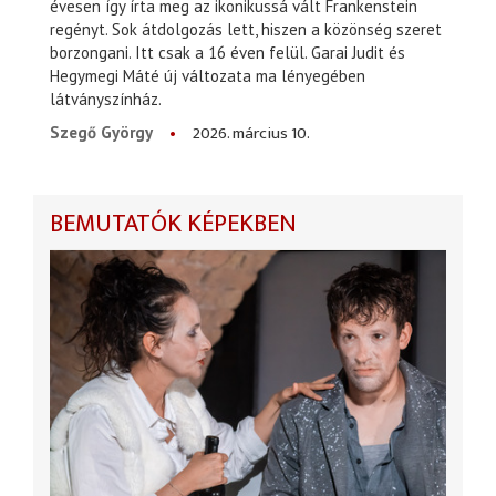
évesen így írta meg az ikonikussá vált Frankenstein
regényt. Sok átdolgozás lett, hiszen a közönség szeret
borzongani. Itt csak a 16 éven felül. Garai Judit és
Hegymegi Máté új változata ma lényegében
látványszínház.
2026. március 10.
Szegő György
BEMUTATÓK KÉPEKBEN