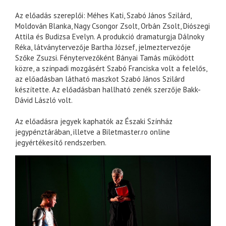
Az előadás szereplői: Méhes Kati, Szabó János Szilárd,
Moldován Blanka, Nagy Csongor Zsolt, Orbán Zsolt, Diószegi
Attila és Budizsa Evelyn. A produkció dramaturgja Dálnoky
Réka, látványtervezője Bartha József, jelmeztervezője
Szőke Zsuzsi. Fénytervezőként Bányai Tamás működött
közre, a színpadi mozgásért Szabó Franciska volt a felelős,
az előadásban látható maszkot Szabó János Szilárd
készítette. Az előadásban hallható zenék szerzője Bakk-
Dávid László volt.
Az előadásra jegyek kaphatók az Északi Színház
jegypénztárában, illetve a Biletmaster.ro online
jegyértékesítő rendszerben.