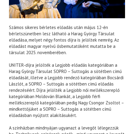
Számos sikeres bérletes előadás után május 12-én
bérletszünetben lesz látható a Harag György Társulat
előadása, melyet négy fontos díjra is jelöltek nemrég. Az
előadást magyar nyelvű ősbemutatóként mutatta be a
társulat 2025. novemberében.
UNITER-díjra jelölték a Legjobb előadás kategóriában a
Harag György Társulat SOPRO – Suttogás a sötétben című
előadását, illetve a Legjobb rendező kategóriában Bocsárdi
Lászlót, a SOPRO – Suttogás a sötétben című előadás
rendezéséért. Díjra jelölték a Legjobb női mellékszereplő
kategóriában Moldován Blankát, a Legjobb férfi
mellékszereplő kategóriában pedig Nagy Csongor Zsoltot –
mindkettőjüket a SOPRO – Suttogás a sötétben című
előadásban nyújtott alakításukért.
A színházban mindnyájan ugyanazt a levegőt lélegezzük