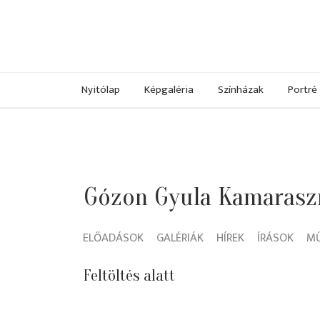
Nyitólap
Képgaléria
Színházak
Portré
Gózon Gyula Kamarasz
ELŐADÁSOK
GALÉRIÁK
HÍREK
ÍRÁSOK
M
Feltöltés alatt