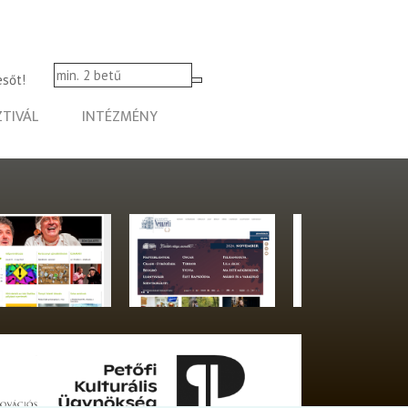
esőt!
ZTIVÁL
INTÉZMÉNY