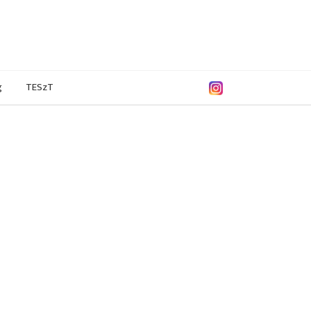
g
TESzT