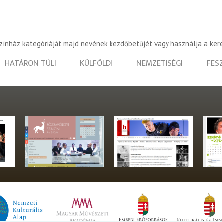
színház kategóriáját majd nevének kezdőbetűjét vagy használja a ker
HATÁRON TÚLI
KÜLFÖLDI
NEMZETISÉGI
FES