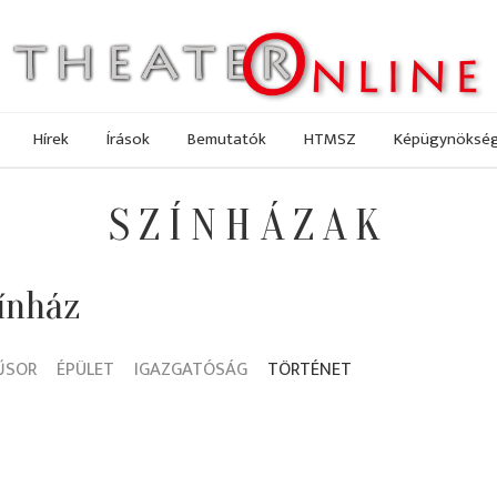
Hírek
Írások
Bemutatók
HTMSZ
Képügynöksé
SZÍNHÁZAK
ínház
ŰSOR
ÉPÜLET
IGAZGATÓSÁG
TÖRTÉNET