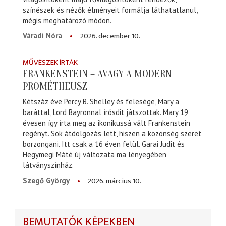
színészek és nézők élményeit formálja láthatatlanul,
mégis meghatározó módon.
2026. december 10.
Váradi Nóra
MŰVÉSZEK ÍRTÁK
FRANKENSTEIN – AVAGY A MODERN
PROMÉTHEUSZ
Kétszáz éve Percy B. Shelley és felesége, Mary a
baráttal, Lord Bayronnal írósdit játszottak. Mary 19
évesen így írta meg az ikonikussá vált Frankenstein
regényt. Sok átdolgozás lett, hiszen a közönség szeret
borzongani. Itt csak a 16 éven felül. Garai Judit és
Hegymegi Máté új változata ma lényegében
látványszínház.
2026. március 10.
Szegő György
BEMUTATÓK KÉPEKBEN