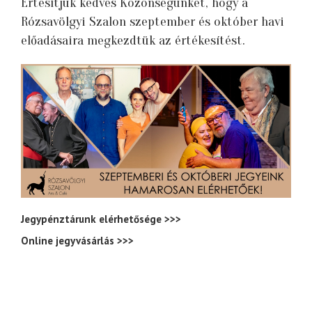
Értesítjük kedves Közönségünket, hogy a
Rózsavölgyi Szalon szeptember és október havi
előadásaira megkezdtük az értékesítést.
Jegypénztárunk elérhetősége
>>>
Online jegyvásárlás
>>>