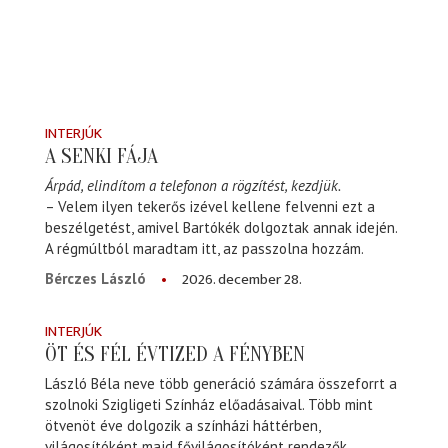
INTERJÚK
A SENKI FÁJA
Árpád, elindítom a telefonon a rögzítést, kezdjük.
– Velem ilyen tekerős izével kellene felvenni ezt a
beszélgetést, amivel Bartókék dolgoztak annak idején.
A régmúltból maradtam itt, az passzolna hozzám.
2026. december 28.
Bérczes László
INTERJÚK
ÖT ÉS FÉL ÉVTIZED A FÉNYBEN
László Béla neve több generáció számára összeforrt a
szolnoki Szigligeti Színház előadásaival. Több mint
ötvenöt éve dolgozik a színházi háttérben,
világosítóként majd fővilágosítóként rendezők,