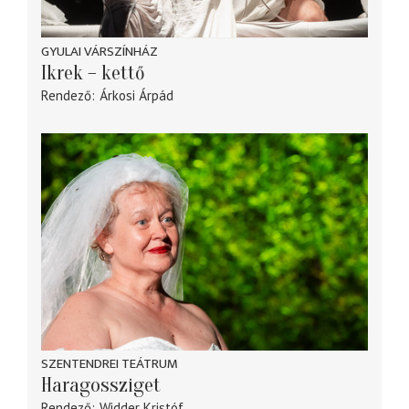
GYULAI VÁRSZÍNHÁZ
Ikrek – kettő
Rendező
Árkosi Árpád
SZENTENDREI TEÁTRUM
Haragossziget
Rendező
Widder Kristóf