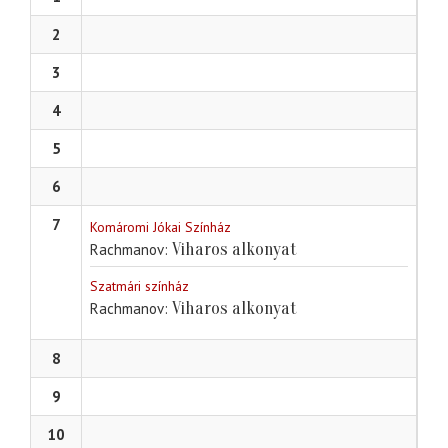
2
3
4
5
6
7
Komáromi Jókai Színház
Viharos alkonyat
Rachmanov
Szatmári színház
Viharos alkonyat
Rachmanov
8
9
10