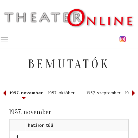
Toggle main menu visibility
BEMUTATÓK
r
1957. november
1957. október
1957. szeptember
1957. j
1957. november
határon túli
1