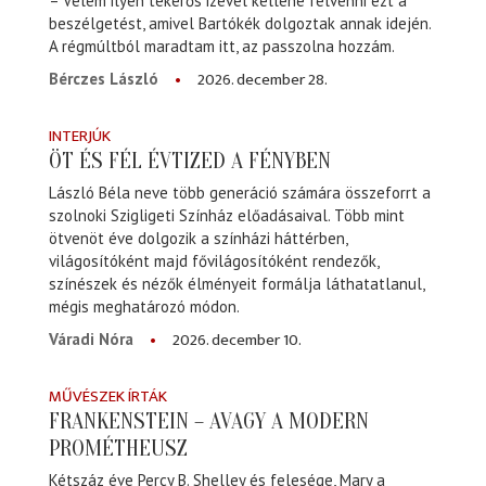
– Velem ilyen tekerős izével kellene felvenni ezt a
beszélgetést, amivel Bartókék dolgoztak annak idején.
A régmúltból maradtam itt, az passzolna hozzám.
2026. december 28.
Bérczes László
INTERJÚK
ÖT ÉS FÉL ÉVTIZED A FÉNYBEN
László Béla neve több generáció számára összeforrt a
szolnoki Szigligeti Színház előadásaival. Több mint
ötvenöt éve dolgozik a színházi háttérben,
világosítóként majd fővilágosítóként rendezők,
színészek és nézők élményeit formálja láthatatlanul,
mégis meghatározó módon.
2026. december 10.
Váradi Nóra
MŰVÉSZEK ÍRTÁK
FRANKENSTEIN – AVAGY A MODERN
PROMÉTHEUSZ
Kétszáz éve Percy B. Shelley és felesége, Mary a