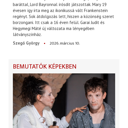
baráttal, Lord Bayronnal írósdit játszottak. Mary 19
évesen így írta meg az ikonikussá vált Frankenstein
regényt. Sok átdolgozás lett, hiszen a közönség szeret
borzongani. Itt csak a 16 éven felül. Garai Judit és
Hegymegi Máté új változata ma lényegében
látványszínház.
2026. március 10.
Szegő György
BEMUTATÓK KÉPEKBEN