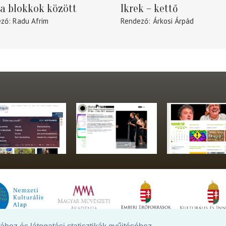
a blokkok között
Ikrek – kettő
ező
Radu Afrim
Rendező
Árkosi Árpád