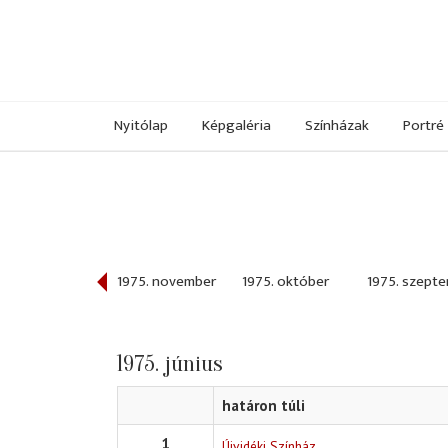
Nyitólap
Képgaléria
Színházak
Portré
975. december
1975. november
1975. október
1975. szept
1975. június
határon túli
1
Újvidéki Színház