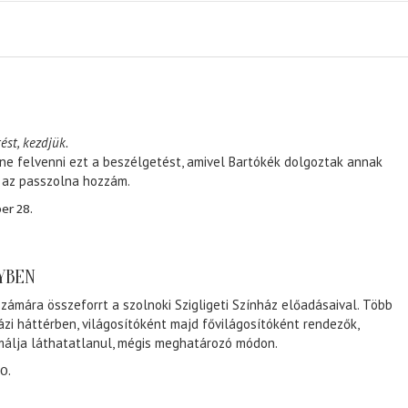
ést, kezdjük.
ene felvenni ezt a beszélgetést, amivel Bartókék dolgoztak annak
, az passzolna hozzám.
er 28.
NYBEN
zámára összeforrt a szolnoki Szigligeti Színház előadásaival. Több
ázi háttérben, világosítóként majd fővilágosítóként rendezők,
málja láthatatlanul, mégis meghatározó módon.
0.