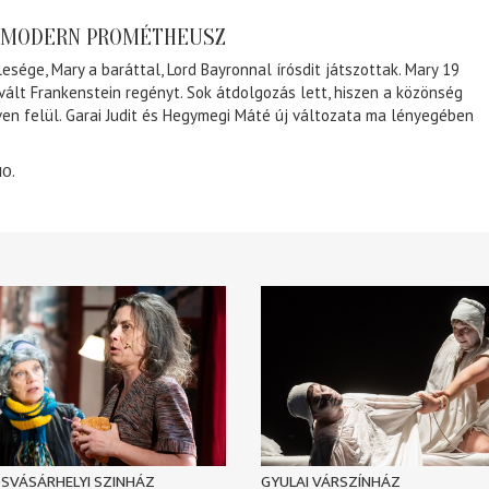
A MODERN PROMÉTHEUSZ
lesége, Mary a baráttal, Lord Bayronnal írósdit játszottak. Mary 19
 vált Frankenstein regényt. Sok átdolgozás lett, hiszen a közönség
éven felül. Garai Judit és Hegymegi Máté új változata ma lényegében
10.
SVÁSÁRHELYI SZINHÁZ
GYULAI VÁRSZÍNHÁZ