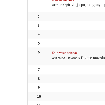
Jaj apu, szegény a
Arthur Kopit
2
3
4
5
6
Kolozsvári színház
A fekete macsk
Asztalos István
7
8
9
10