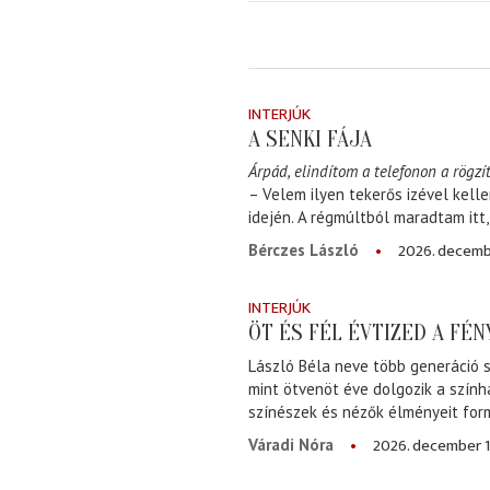
INTERJÚK
A SENKI FÁJA
Árpád, elindítom a telefonon a rögzít
– Velem ilyen tekerős izével kell
idején. A régmúltból maradtam itt
2026. decemb
Bérczes László
INTERJÚK
ÖT ÉS FÉL ÉVTIZED A FÉ
László Béla neve több generáció s
mint ötvenöt éve dolgozik a szính
színészek és nézők élményeit for
2026. december 1
Váradi Nóra