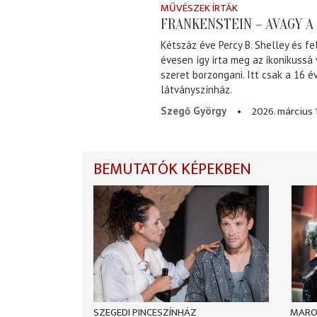
MŰVÉSZEK ÍRTÁK
FRANKENSTEIN – AVAGY 
Kétszáz éve Percy B. Shelley és fe
évesen így írta meg az ikonikussá
szeret borzongani. Itt csak a 16 
látványszínház.
2026. március 
Szegő György
BEMUTATÓK KÉPEKBEN
SZEGEDI PINCESZÍNHÁZ
MARO