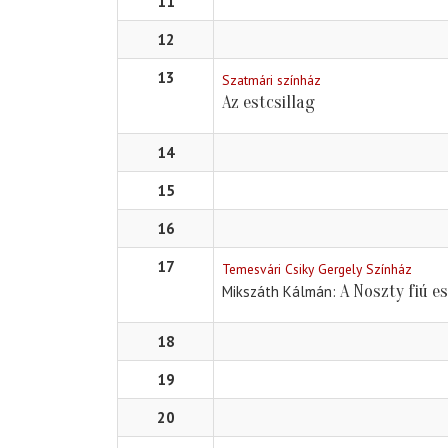
11
12
13
Szatmári színház
Az estcsillag
14
15
16
17
Temesvári Csiky Gergely Színház
A Noszty fiú e
Mikszáth Kálmán
18
19
20