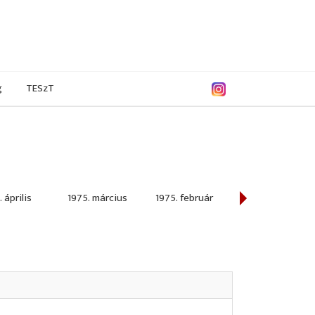
g
TESzT
 április
1975. március
1975. február
1975. január