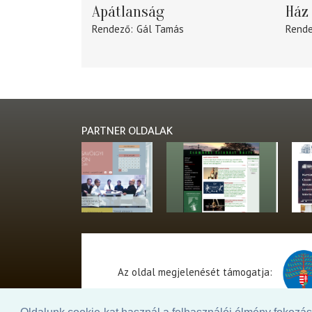
Apátlanság
Ház 
Rendező
Gál Tamás
Rend
PARTNER OLDALAK
Az oldal megjelenését támogatja: