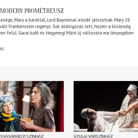
A MODERN PROMÉTHEUSZ
lesége, Mary a baráttal, Lord Bayronnal írósdit játszottak. Mary 19
 vált Frankenstein regényt. Sok átdolgozás lett, hiszen a közönség
éven felül. Garai Judit és Hegymegi Máté új változata ma lényegében
10.
SVÁSÁRHELYI SZINHÁZ
GYULAI VÁRSZÍNHÁZ