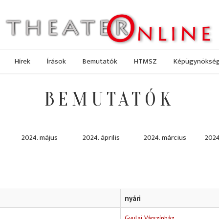
Hírek
Írások
Bemutatók
HTMSZ
Képügynöksé
BEMUTATÓK
2024. május
2024. április
2024. március
2024
nyári
Gyulai Várszínház