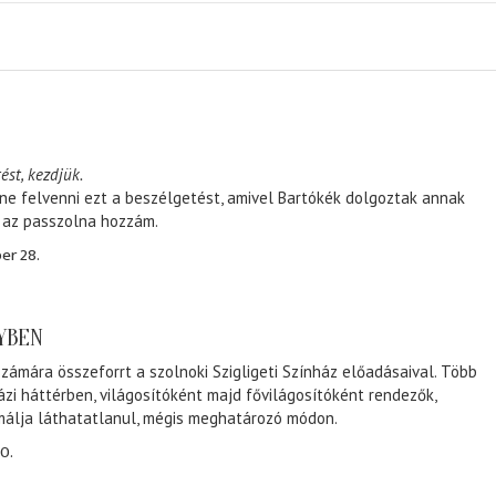
ést, kezdjük.
ene felvenni ezt a beszélgetést, amivel Bartókék dolgoztak annak
, az passzolna hozzám.
er 28.
NYBEN
zámára összeforrt a szolnoki Szigligeti Színház előadásaival. Több
ázi háttérben, világosítóként majd fővilágosítóként rendezők,
málja láthatatlanul, mégis meghatározó módon.
0.