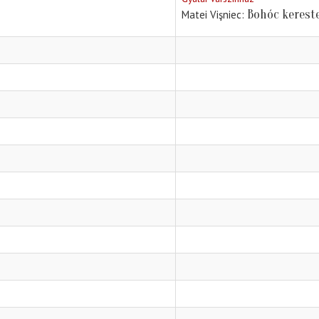
Bohóc kereste
Matei Vişniec