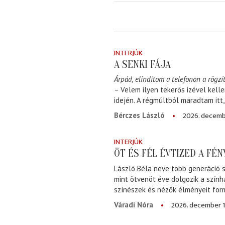
INTERJÚK
A SENKI FÁJA
Árpád, elindítom a telefonon a rögzít
– Velem ilyen tekerős izével kell
idején. A régmúltból maradtam itt
2026. decemb
Bérczes László
INTERJÚK
ÖT ÉS FÉL ÉVTIZED A FÉ
László Béla neve több generáció s
mint ötvenöt éve dolgozik a szính
színészek és nézők élményeit for
2026. december 1
Váradi Nóra