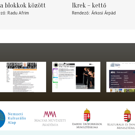
a blokkok között
Ikrek – kettő
ező
Radu Afrim
Rendező
Árkosi Árpád