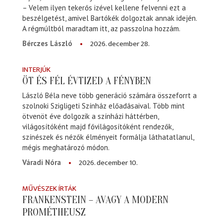
– Velem ilyen tekerős izével kellene felvenni ezt a
beszélgetést, amivel Bartókék dolgoztak annak idején.
A régmúltból maradtam itt, az passzolna hozzám.
2026. december 28.
Bérczes László
INTERJÚK
ÖT ÉS FÉL ÉVTIZED A FÉNYBEN
László Béla neve több generáció számára összeforrt a
szolnoki Szigligeti Színház előadásaival. Több mint
ötvenöt éve dolgozik a színházi háttérben,
világosítóként majd fővilágosítóként rendezők,
színészek és nézők élményeit formálja láthatatlanul,
mégis meghatározó módon.
2026. december 10.
Váradi Nóra
MŰVÉSZEK ÍRTÁK
FRANKENSTEIN – AVAGY A MODERN
PROMÉTHEUSZ