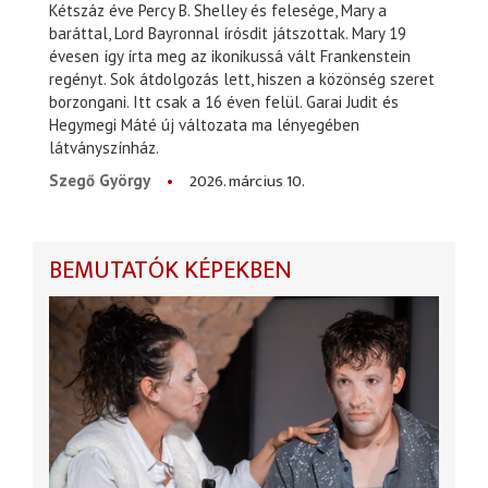
Kétszáz éve Percy B. Shelley és felesége, Mary a
baráttal, Lord Bayronnal írósdit játszottak. Mary 19
évesen így írta meg az ikonikussá vált Frankenstein
regényt. Sok átdolgozás lett, hiszen a közönség szeret
borzongani. Itt csak a 16 éven felül. Garai Judit és
Hegymegi Máté új változata ma lényegében
látványszínház.
2026. március 10.
Szegő György
BEMUTATÓK KÉPEKBEN