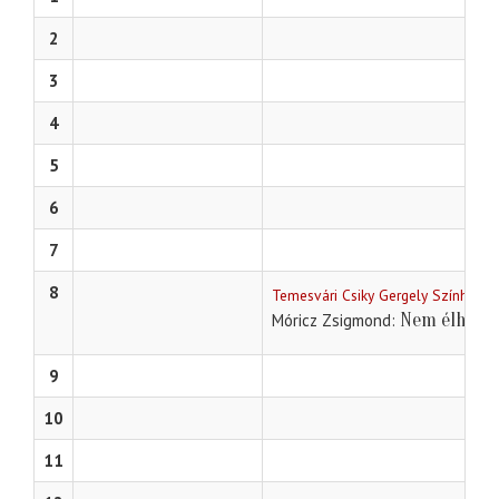
2
3
4
5
6
7
8
Temesvári Csiky Gergely Színház
Nem élhetek
Móricz Zsigmond
9
10
11