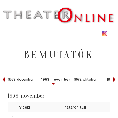
Toggle main menu visibility
BEMUTATÓK
1968. december
1968. november
1968. október
1968. j
1968. november
vidéki
határon túli
1