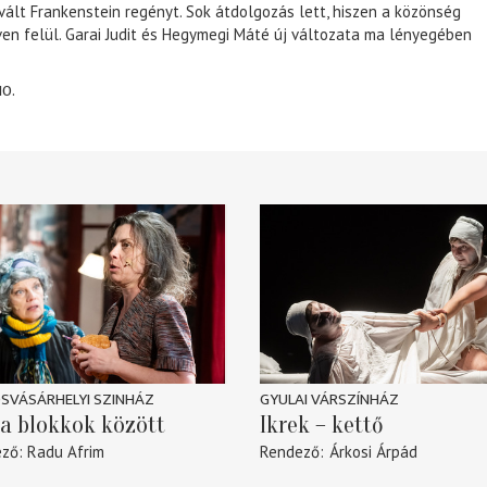
 vált Frankenstein regényt. Sok átdolgozás lett, hiszen a közönség
éven felül. Garai Judit és Hegymegi Máté új változata ma lényegében
10.
SVÁSÁRHELYI SZINHÁZ
GYULAI VÁRSZÍNHÁZ
a blokkok között
Ikrek – kettő
ező
Radu Afrim
Rendező
Árkosi Árpád