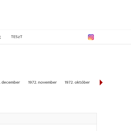
g
TESzT
. december
1972. november
1972. október
1972. szeptemb