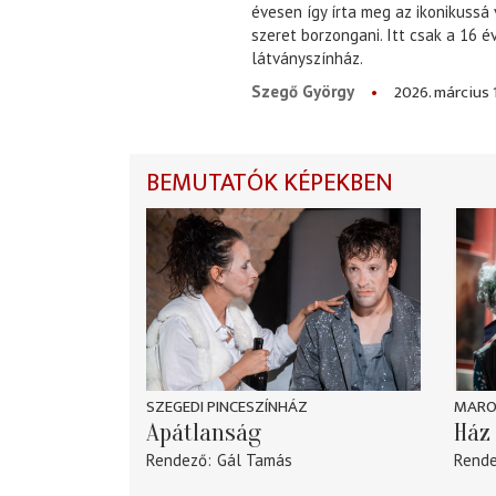
évesen így írta meg az ikonikussá
szeret borzongani. Itt csak a 16 
látványszínház.
2026. március 
Szegő György
BEMUTATÓK KÉPEKBEN
SZEGEDI PINCESZÍNHÁZ
MARO
Apátlanság
Ház 
Rendező
Gál Tamás
Rend