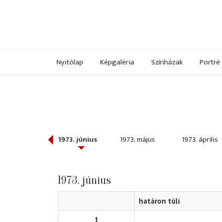
Nyitólap
Képgaléria
Színházak
Portré
973. július
1973. június
1973. május
1973. április
1973. június
határon túli
1