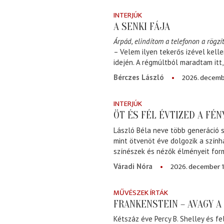
INTERJÚK
A SENKI FÁJA
Árpád, elindítom a telefonon a rögzít
– Velem ilyen tekerős izével kell
idején. A régmúltból maradtam itt
2026. decemb
Bérczes László
INTERJÚK
ÖT ÉS FÉL ÉVTIZED A FÉ
László Béla neve több generáció s
mint ötvenöt éve dolgozik a szính
színészek és nézők élményeit for
2026. december 1
Váradi Nóra
MŰVÉSZEK ÍRTÁK
FRANKENSTEIN – AVAGY 
Kétszáz éve Percy B. Shelley és fe