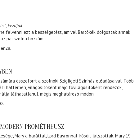
ést, kezdjük.
ene felvenni ezt a beszélgetést, amivel Bartókék dolgoztak annak
, az passzolna hozzám.
er 28.
NYBEN
zámára összeforrt a szolnoki Szigligeti Színház előadásaival. Több
ázi háttérben, világosítóként majd fővilágosítóként rendezők,
málja láthatatlanul, mégis meghatározó módon.
0.
A MODERN PROMÉTHEUSZ
lesége, Mary a baráttal, Lord Bayronnal írósdit játszottak. Mary 19