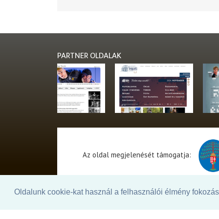
PARTNER OLDALAK
Az oldal megjelenését támogatja:
Oldalunk cookie-kat használ a felhasználói élmény fokozásá
© 2026. - THEATER Online -
theater.hu