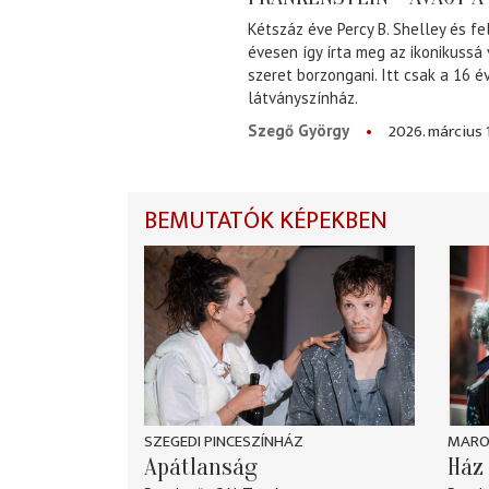
Kétszáz éve Percy B. Shelley és fe
évesen így írta meg az ikonikussá
szeret borzongani. Itt csak a 16 
látványszínház.
2026. március 
Szegő György
BEMUTATÓK KÉPEKBEN
SZEGEDI PINCESZÍNHÁZ
MARO
Apátlanság
Ház 