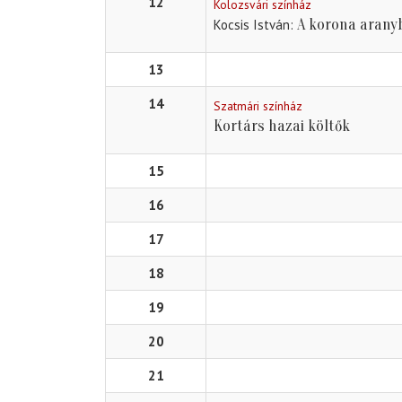
12
Kolozsvári színház
A korona arany
Kocsis István
13
14
Szatmári színház
Kortárs hazai költők
15
16
17
18
19
20
21