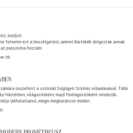
ést, kezdjük.
ene felvenni ezt a beszélgetést, amivel Bartókék dolgoztak annak
, az passzolna hozzám.
er 28.
NYBEN
zámára összeforrt a szolnoki Szigligeti Színház előadásaival. Több
ázi háttérben, világosítóként majd fővilágosítóként rendezők,
málja láthatatlanul, mégis meghatározó módon.
0.
A MODERN PROMÉTHEUSZ