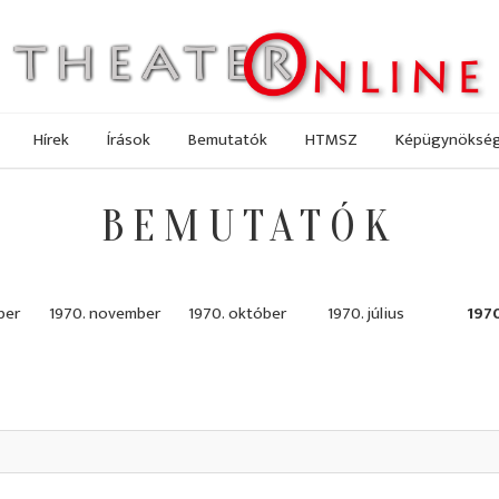
Hírek
Írások
Bemutatók
HTMSZ
Képügynöksé
BEMUTATÓK
ber
1970. november
1970. október
1970. július
1970