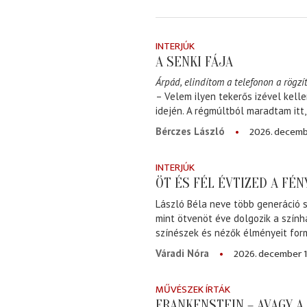
INTERJÚK
A SENKI FÁJA
Árpád, elindítom a telefonon a rögzít
– Velem ilyen tekerős izével kell
idején. A régmúltból maradtam itt
2026. decemb
Bérczes László
INTERJÚK
ÖT ÉS FÉL ÉVTIZED A FÉ
László Béla neve több generáció s
mint ötvenöt éve dolgozik a szính
színészek és nézők élményeit for
2026. december 1
Váradi Nóra
MŰVÉSZEK ÍRTÁK
FRANKENSTEIN – AVAGY 