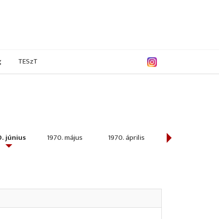
g
TESzT
. június
1970. május
1970. április
1970. március