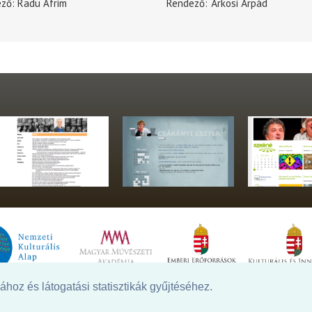
ező
Radu Afrim
Rendező
Árkosi Árpád
hoz és látogatási statisztikák gyűjtéséhez.