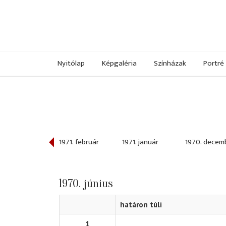
Nyitólap
Képgaléria
Színházak
Portré
971. március
1971. február
1971. január
1970. decem
1970. június
határon túli
1