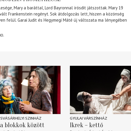
lesége, Mary a baráttal, Lord Bayronnal írósdit játszottak. Mary 19
 vált Frankenstein regényt. Sok átdolgozás lett, hiszen a közönség
éven felül. Garai Judit és Hegymegi Máté új változata ma lényegében
10.
SVÁSÁRHELYI SZINHÁZ
GYULAI VÁRSZÍNHÁZ
a blokkok között
Ikrek – kettő