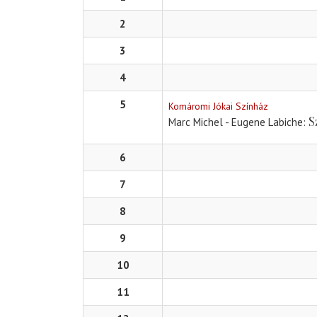
2
3
4
5
Komáromi Jókai Színház
S
Marc Michel - Eugene Labiche
6
7
8
9
10
11