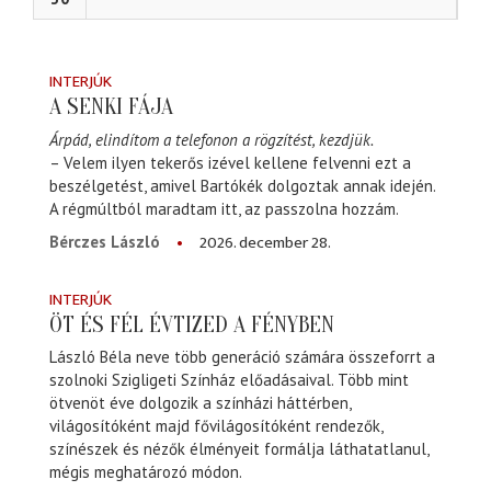
INTERJÚK
A SENKI FÁJA
Árpád, elindítom a telefonon a rögzítést, kezdjük.
– Velem ilyen tekerős izével kellene felvenni ezt a
beszélgetést, amivel Bartókék dolgoztak annak idején.
A régmúltból maradtam itt, az passzolna hozzám.
2026. december 28.
Bérczes László
INTERJÚK
ÖT ÉS FÉL ÉVTIZED A FÉNYBEN
László Béla neve több generáció számára összeforrt a
szolnoki Szigligeti Színház előadásaival. Több mint
ötvenöt éve dolgozik a színházi háttérben,
világosítóként majd fővilágosítóként rendezők,
színészek és nézők élményeit formálja láthatatlanul,
mégis meghatározó módon.