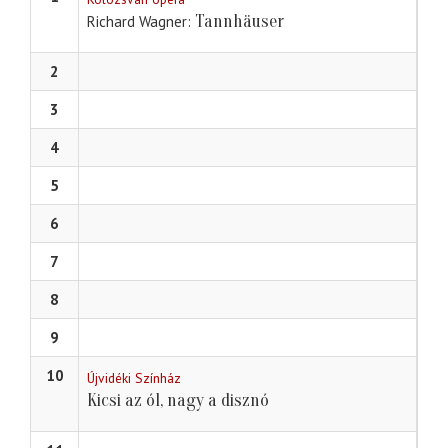
Tannhäuser
Richard Wagner
2
3
4
5
6
7
8
9
10
Újvidéki Színház
Kicsi az ól, nagy a disznó