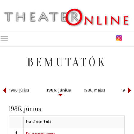
Toggle main menu visibility
BEMUTATÓK
ber
1986. július
1986. június
1986. május
1986. á
1986. június
határon túli
1
Kolozsvári opera