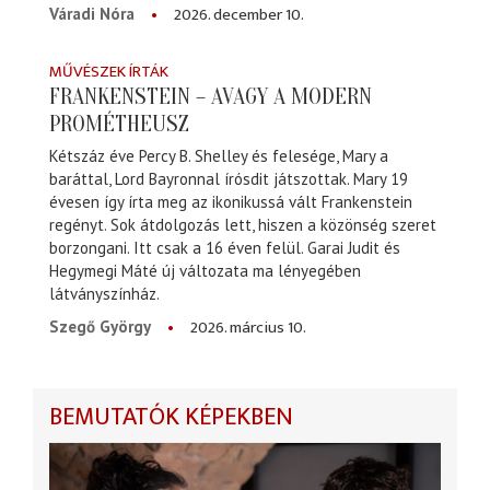
2026. december 10.
Váradi Nóra
MŰVÉSZEK ÍRTÁK
FRANKENSTEIN – AVAGY A MODERN
PROMÉTHEUSZ
Kétszáz éve Percy B. Shelley és felesége, Mary a
baráttal, Lord Bayronnal írósdit játszottak. Mary 19
évesen így írta meg az ikonikussá vált Frankenstein
regényt. Sok átdolgozás lett, hiszen a közönség szeret
borzongani. Itt csak a 16 éven felül. Garai Judit és
Hegymegi Máté új változata ma lényegében
látványszínház.
2026. március 10.
Szegő György
BEMUTATÓK KÉPEKBEN