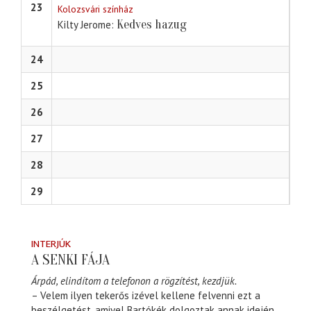
23
Kolozsvári színház
Kedves hazug
Kilty Jerome
24
25
26
27
28
29
INTERJÚK
A SENKI FÁJA
Árpád, elindítom a telefonon a rögzítést, kezdjük.
– Velem ilyen tekerős izével kellene felvenni ezt a
beszélgetést, amivel Bartókék dolgoztak annak idején.