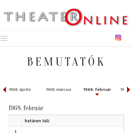
Toggle main menu visibility
BEMUTATÓK
1968. április
1968. március
1968. február
1968. 
1968. február
határon túli
1