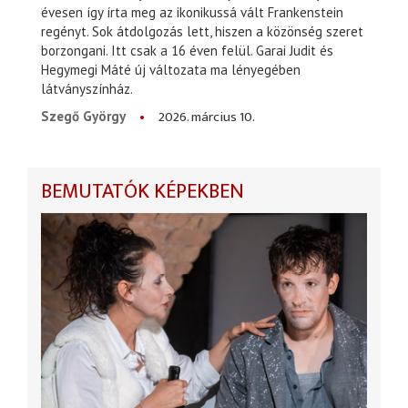
évesen így írta meg az ikonikussá vált Frankenstein
regényt. Sok átdolgozás lett, hiszen a közönség szeret
borzongani. Itt csak a 16 éven felül. Garai Judit és
Hegymegi Máté új változata ma lényegében
látványszínház.
2026. március 10.
Szegő György
BEMUTATÓK KÉPEKBEN