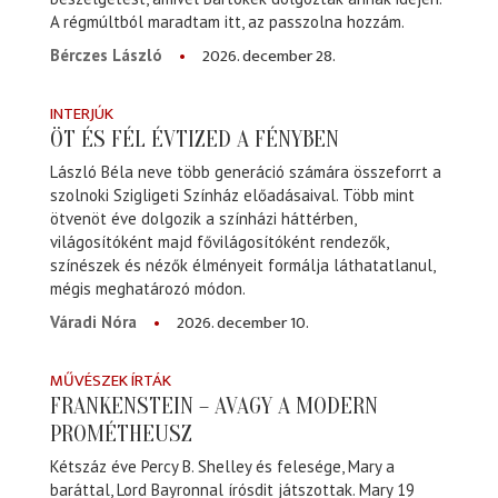
A régmúltból maradtam itt, az passzolna hozzám.
2026. december 28.
Bérczes László
INTERJÚK
ÖT ÉS FÉL ÉVTIZED A FÉNYBEN
László Béla neve több generáció számára összeforrt a
szolnoki Szigligeti Színház előadásaival. Több mint
ötvenöt éve dolgozik a színházi háttérben,
világosítóként majd fővilágosítóként rendezők,
színészek és nézők élményeit formálja láthatatlanul,
mégis meghatározó módon.
2026. december 10.
Váradi Nóra
MŰVÉSZEK ÍRTÁK
FRANKENSTEIN – AVAGY A MODERN
PROMÉTHEUSZ
Kétszáz éve Percy B. Shelley és felesége, Mary a
baráttal, Lord Bayronnal írósdit játszottak. Mary 19