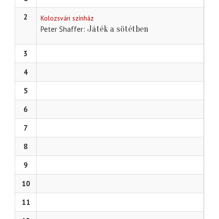
2
Kolozsvári színház
Játék a sötétben
Peter Shaffer
3
4
5
6
7
8
9
10
11