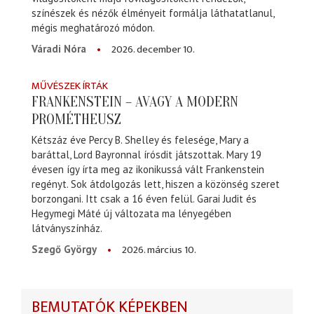
színészek és nézők élményeit formálja láthatatlanul,
mégis meghatározó módon.
2026. december 10.
Váradi Nóra
MŰVÉSZEK ÍRTÁK
FRANKENSTEIN – AVAGY A MODERN
PROMÉTHEUSZ
Kétszáz éve Percy B. Shelley és felesége, Mary a
baráttal, Lord Bayronnal írósdit játszottak. Mary 19
évesen így írta meg az ikonikussá vált Frankenstein
regényt. Sok átdolgozás lett, hiszen a közönség szeret
borzongani. Itt csak a 16 éven felül. Garai Judit és
Hegymegi Máté új változata ma lényegében
látványszínház.
2026. március 10.
Szegő György
BEMUTATÓK KÉPEKBEN