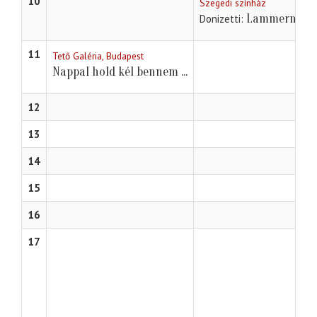
10
Szegedi színház
Lammermoori
Donizetti
11
Tető Galéria, Budapest
Nappal hold kél bennem ...
12
13
14
15
16
17