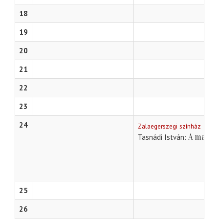
18
19
20
21
22
23
24
Zalaegerszegi színház
A magya
Tasnádi István
25
26