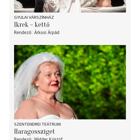
GYULAI VÁRSZÍNHÁZ
Ikrek – kettő
Rendező
Árkosi Árpád
SZENTENDREI TEÁTRUM
Haragossziget
Rendező
Widder Kristóf