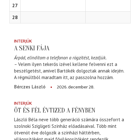
27
28
INTERJÚK
A SENKI FÁJA
Árpád, elindítom a telefonon a rögzítést, kezdjük.
– Velem ilyen tekerős izével kellene felvenni ezt a
beszélgetést, amivel Bartókék dolgoztak annak idején.
A régmúltból maradtam itt, az passzolna hozzám.
2026. december 28.
Bérczes László
INTERJÚK
ÖT ÉS FÉL ÉVTIZED A FÉNYBEN
László Béla neve több generáció számára összeforrt a
szolnoki Szigligeti Színház előadásaival. Több mint
ötvenöt éve dolgozik a színházi háttérben,
világosítóként majd fővilágosítóként rendezők,