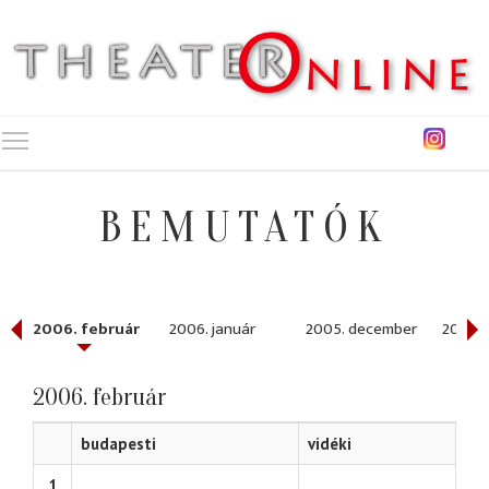
Toggle main menu visibility
BEMUTATÓK
2006. február
2006. január
2005. december
2005.
2006. február
budapesti
vidéki
1