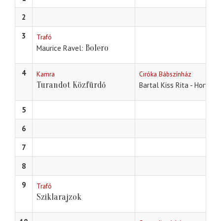
2
3
Trafó
Bolero
Maurice Ravel
4
Kamra
Ciróka Bábszínház
Turandot Közfürdő
Bartal Kiss Rita - Horváth
5
6
7
8
9
Trafó
Sziklarajzok