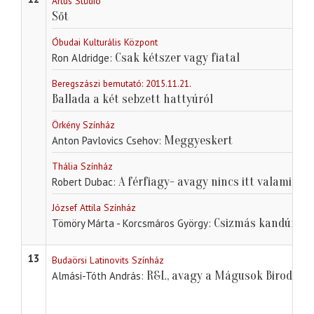
Artus Stúdió
Sőt
Óbudai Kulturális Központ
Csak kétszer vagy fiatal
Ron Aldridge
Beregszászi bemutató: 2015.11.21.
Ballada a két sebzett hattyúról
Örkény Színház
Meggyeskert
Anton Pavlovics Csehov
Thália Színház
A férfiagy- avagy nincs itt valami e
Robert Dubac
József Attila Színház
Csizmás kandúr
Tömöry Márta - Korcsmáros György
13
Budaörsi Latinovits Színház
R&L, avagy a Mágusok Birodalm
Almási-Tóth András