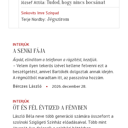
Tudod, hogy nincs bocsánat
József Attila
Sinkovits Imre Színpad
Jégszirom
Terje Nordby
INTERJÚK
A SENKI FÁJA
Árpád, elindítom a telefonon a rögzítést, kezdjük.
– Velem ilyen tekerős izével kellene felvenni ezt a
beszélgetést, amivel Bartókék dolgoztak annak idején.
A régmúltból maradtam itt, az passzolna hozzám.
2026. december 28.
Bérczes László
INTERJÚK
ÖT ÉS FÉL ÉVTIZED A FÉNYBEN
László Béla neve több generáció számára összeforrt a
szolnoki Szigligeti Színház előadásaival. Több mint