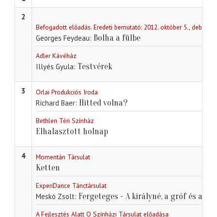
2
Befogadott előadás. Eredeti bemutató: 2012. október 5., debrece
Bolha a fülbe
Georges Feydeau
Adler Kávéház
Testvérek
Illyés Gyula
3
Orlai Produkciós Iroda
Hitted volna?
Richard Baer
Bethlen Téri Színház
Elhalasztott holnap
4
Momentán Társulat
Ketten
ExperiDance Tánctársulat
Fergeteges - A királyné, a gróf és a ci
Meskó Zsolt
A Fejlesztés Alatt Q Színházi Társulat előadása