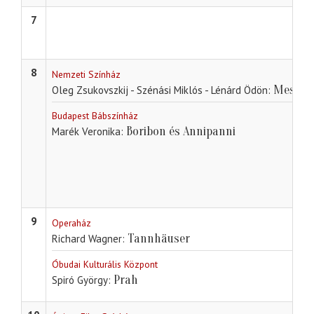
7
8
Nemzeti Színház
Mesés f
Oleg Zsukovszkij - Szénási Miklós - Lénárd Ödön
Budapest Bábszínház
Boribon és Annipanni
Marék Veronika
9
Operaház
Tannhäuser
Richard Wagner
Óbudai Kulturális Központ
Prah
Spiró György