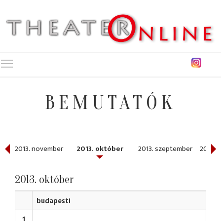
Toggle main menu visibility
BEMUTATÓK
r
2013. november
2013. október
2013. szeptember
2013. 
2013. október
budapesti
1