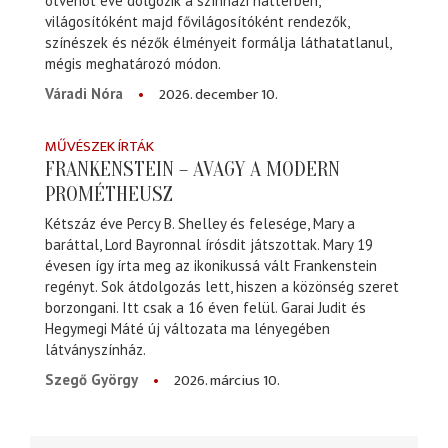
ötvenöt éve dolgozik a színházi háttérben,
világosítóként majd fővilágosítóként rendezők,
színészek és nézők élményeit formálja láthatatlanul,
mégis meghatározó módon.
2026. december 10.
Váradi Nóra
MŰVÉSZEK ÍRTÁK
FRANKENSTEIN – AVAGY A MODERN
PROMÉTHEUSZ
Kétszáz éve Percy B. Shelley és felesége, Mary a
baráttal, Lord Bayronnal írósdit játszottak. Mary 19
évesen így írta meg az ikonikussá vált Frankenstein
regényt. Sok átdolgozás lett, hiszen a közönség szeret
borzongani. Itt csak a 16 éven felül. Garai Judit és
Hegymegi Máté új változata ma lényegében
látványszínház.
2026. március 10.
Szegő György