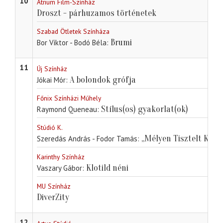
10
Átrium Film-Színház
Droszt - párhuzamos történetek
Szabad Ötletek Színháza
Brumi
Bor Viktor - Bodó Béla
11
Új Színház
A bolondok grófja
Jókai Mór
Főnix Színházi Műhely
Stílus(os) gyakorlat(ok)
Raymond Queneau
Stúdió K.
„Mélyen Tisztelt K!”
Szeredás András - Fodor Tamás
Karinthy Színház
Klotild néni
Vaszary Gábor
MU Színház
DiverZity
12