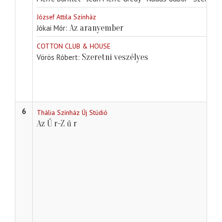
József Attila Színház
Az aranyember
Jókai Mór
COTTON CLUB & HOUSE
Szeretni veszélyes
Vörös Róbert
6
Thália Színház Új Stúdió
Az Ű r-Z ű r