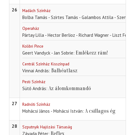
26
Madách Színház
Bolba Tamás - Szirtes Tamás - Galambos Attila - Szente V
Operaház
Pártay Lilla - Hector Berlioz - Richard Wagner - Liszt Feren
Kolibri Pince
Emlékezz rám!
Geert Vandyck - Jan Sobrie
Centrál Színház Kisszínpad
Balhéatlasz
Vinnai András
Pesti Színház
Az álomkommandó
Sütő András
27
Radnóti Színház
A csillagos ég
Mohácsi János - Mohácsi István
28
Szputnyik Hajózási Társaság
Reflex
Závada Péter