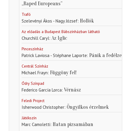
„Raped Europeans”
Trafó
Hollók
Szelevényi Ákos - Nagy József
Az előadás a Budapest Bábszínházban látható
Az Iglic
Churchill Caryl
Pinceszínház
Pánik a fedélzeten
Patrick Laviosa - Stéphane Laporte
Centrál Színház
Függöny fel!
Michael Frayn
Ódry Színpad
Vérnász
Federico García Lorca
Feledi Project
Öngyilkos érzelmek
Isherwood Christopher
Játékszín
Hatan pizsamában
Marc Camoletti