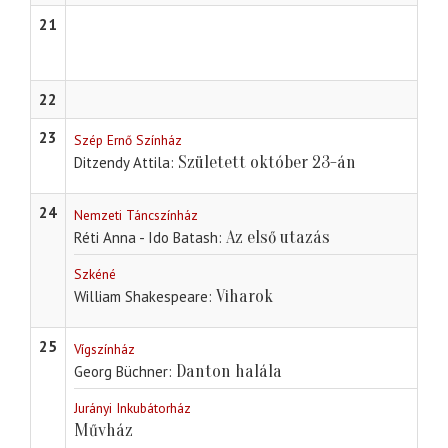
21
22
23
Szép Ernő Színház
Született október 23-án
Ditzendy Attila
24
Nemzeti Táncszínház
Az első utazás
Réti Anna - Ido Batash
Szkéné
Viharok
William Shakespeare
25
Vígszínház
Danton halála
Georg Büchner
Jurányi Inkubátorház
Művház