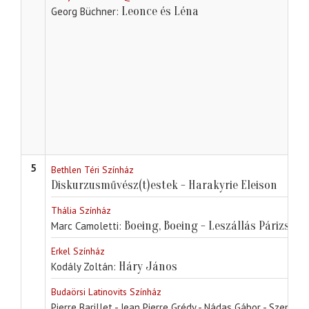
Leonce és Léna
Georg Büchner
5
Bethlen Téri Színház
Diskurzusművész(t)estek - Harakyrie Eleison
Thália Színház
Boeing, Boeing - Leszállás Párizsban
Marc Camoletti
Erkel Színház
Háry János
Kodály Zoltán
Budaörsi Latinovits Színház
Pierre Barillet - Jean Pierre Grédy - Nádas Gábor - Szenes 