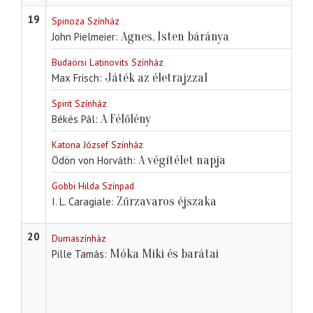
19
Spinoza Színház
Agnes, Isten báránya
John Pielmeier
Budaörsi Latinovits Színház
Játék az életrajzzal
Max Frisch
Spirit Színház
A Félőlény
Békés Pál
Katona József Színház
A végítélet napja
Ödön von Horváth
Gobbi Hilda Színpad
Zűrzavaros éjszaka
I. L. Caragiale
20
Dumaszínház
Móka Miki és barátai
Pille Tamás