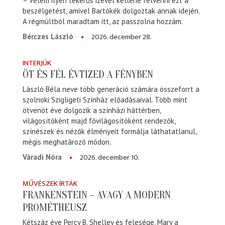
– Velem ilyen tekerős izével kellene felvenni ezt a
beszélgetést, amivel Bartókék dolgoztak annak idején.
A régmúltból maradtam itt, az passzolna hozzám.
2026. december 28.
Bérczes László
INTERJÚK
ÖT ÉS FÉL ÉVTIZED A FÉNYBEN
László Béla neve több generáció számára összeforrt a
szolnoki Szigligeti Színház előadásaival. Több mint
ötvenöt éve dolgozik a színházi háttérben,
világosítóként majd fővilágosítóként rendezők,
színészek és nézők élményeit formálja láthatatlanul,
mégis meghatározó módon.
2026. december 10.
Váradi Nóra
MŰVÉSZEK ÍRTÁK
FRANKENSTEIN – AVAGY A MODERN
PROMÉTHEUSZ
Kétszáz éve Percy B. Shelley és felesége, Mary a