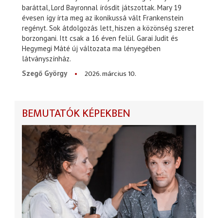
baráttal, Lord Bayronnal írósdit játszottak. Mary 19
évesen így írta meg az ikonikussá vált Frankenstein
regényt. Sok átdolgozás lett, hiszen a közönség szeret
borzongani. Itt csak a 16 éven felül. Garai Judit és
Hegymegi Máté új változata ma lényegében
látványszínház.
2026. március 10.
Szegő György
BEMUTATÓK KÉPEKBEN