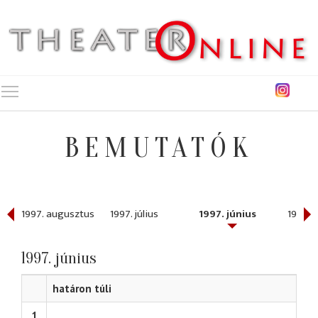
Toggle main menu visibility
BEMUTATÓK
ber
1997. augusztus
1997. július
1997. június
1997. 
1997. június
határon túli
1