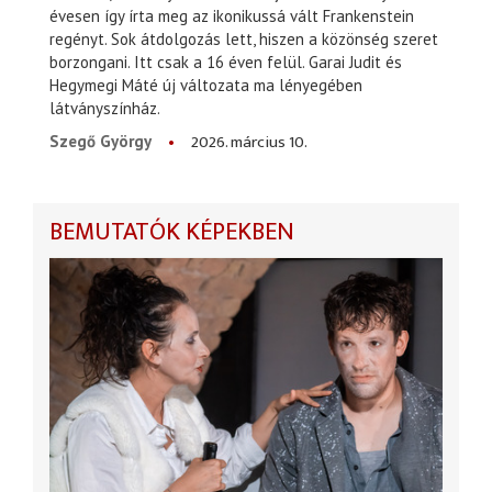
évesen így írta meg az ikonikussá vált Frankenstein
regényt. Sok átdolgozás lett, hiszen a közönség szeret
borzongani. Itt csak a 16 éven felül. Garai Judit és
Hegymegi Máté új változata ma lényegében
látványszínház.
2026. március 10.
Szegő György
BEMUTATÓK KÉPEKBEN