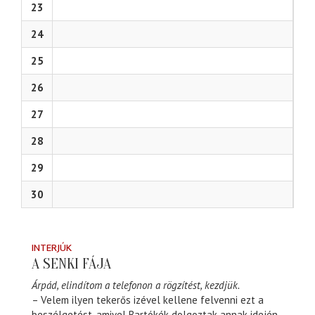
23
24
25
26
27
28
29
30
INTERJÚK
A SENKI FÁJA
Árpád, elindítom a telefonon a rögzítést, kezdjük.
– Velem ilyen tekerős izével kellene felvenni ezt a
beszélgetést, amivel Bartókék dolgoztak annak idején.