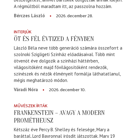
A régmúltból maradtam itt, az passzolna hozzám.
2026. december 28.
Bérczes László
INTERJÚK
ÖT ÉS FÉL ÉVTIZED A FÉNYBEN
László Béla neve több generáció számára összeforrt a
szolnoki Szigligeti Színház előadásaival. Több mint
ötvenöt éve dolgozik a színházi háttérben,
világosítóként majd fővilágosítóként rendezők,
színészek és nézők élményeit formálja láthatatlanul,
mégis meghatározó módon.
2026. december 10.
Váradi Nóra
MŰVÉSZEK ÍRTÁK
FRANKENSTEIN – AVAGY A MODERN
PROMÉTHEUSZ
Kétszáz éve Percy B. Shelley és felesége, Mary a
baráttal, Lord Bayronnal írósdit játszottak. Mary 19