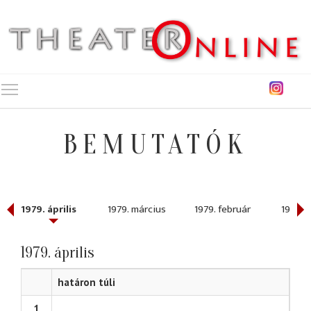
Toggle main menu visibility
BEMUTATÓK
1979. április
1979. március
1979. február
1979. 
1979. április
határon túli
1