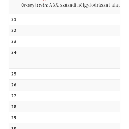
A XX. századi hölgyfodrászat alapve
Örkény István
21
22
23
24
25
26
27
28
29
30