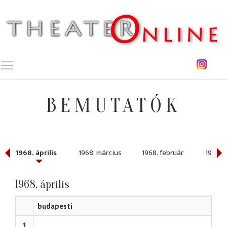
Toggle main menu visibility
BEMUTATÓK
1968. április
1968. március
1968. február
1968. 
1968. április
budapesti
1