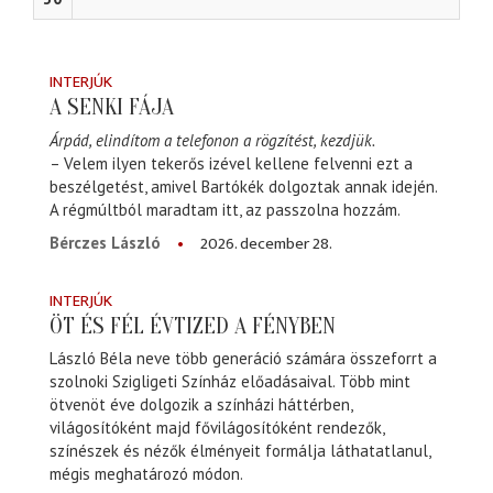
INTERJÚK
A SENKI FÁJA
Árpád, elindítom a telefonon a rögzítést, kezdjük.
– Velem ilyen tekerős izével kellene felvenni ezt a
beszélgetést, amivel Bartókék dolgoztak annak idején.
A régmúltból maradtam itt, az passzolna hozzám.
2026. december 28.
Bérczes László
INTERJÚK
ÖT ÉS FÉL ÉVTIZED A FÉNYBEN
László Béla neve több generáció számára összeforrt a
szolnoki Szigligeti Színház előadásaival. Több mint
ötvenöt éve dolgozik a színházi háttérben,
világosítóként majd fővilágosítóként rendezők,
színészek és nézők élményeit formálja láthatatlanul,
mégis meghatározó módon.