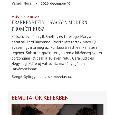
2026. december 10.
Váradi Nóra
MŰVÉSZEK ÍRTÁK
FRANKENSTEIN – AVAGY A MODERN
PROMÉTHEUSZ
Kétszáz éve Percy B. Shelley és felesége, Mary a
baráttal, Lord Bayronnal írósdit játszottak. Mary 19
évesen így írta meg az ikonikussá vált Frankenstein
regényt. Sok átdolgozás lett, hiszen a közönség szeret
borzongani. Itt csak a 16 éven felül. Garai Judit és
Hegymegi Máté új változata ma lényegében
látványszínház.
2026. március 10.
Szegő György
BEMUTATÓK KÉPEKBEN