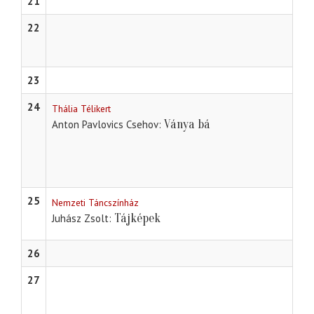
21
22
23
24
Thália Télikert
Ványa bá
Anton Pavlovics Csehov
25
Nemzeti Táncszínház
Tájképek
Juhász Zsolt
26
27