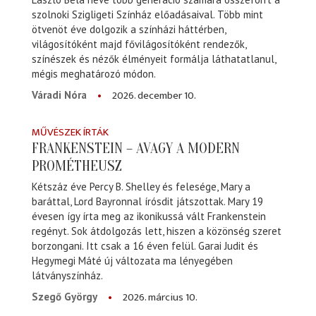
szolnoki Szigligeti Színház előadásaival. Több mint
ötvenöt éve dolgozik a színházi háttérben,
világosítóként majd fővilágosítóként rendezők,
színészek és nézők élményeit formálja láthatatlanul,
mégis meghatározó módon.
2026. december 10.
Váradi Nóra
MŰVÉSZEK ÍRTÁK
FRANKENSTEIN – AVAGY A MODERN
PROMÉTHEUSZ
Kétszáz éve Percy B. Shelley és felesége, Mary a
baráttal, Lord Bayronnal írósdit játszottak. Mary 19
évesen így írta meg az ikonikussá vált Frankenstein
regényt. Sok átdolgozás lett, hiszen a közönség szeret
borzongani. Itt csak a 16 éven felül. Garai Judit és
Hegymegi Máté új változata ma lényegében
látványszínház.
2026. március 10.
Szegő György