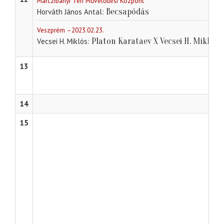
Marczibányi Téri Művelődési Központ
Becsapódás
Horváth János Antal
Veszprém –2023.02.23.
Platon Karataev X Vecsei H. Miklós
Vecsei H. Miklós
13
14
15