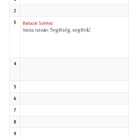
2
3
Baltazár Színház
Segítség, segítek!
Vörös István
4
5
6
7
8
9