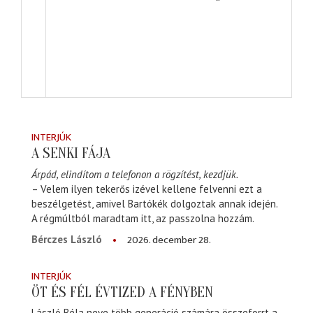
INTERJÚK
A SENKI FÁJA
Árpád, elindítom a telefonon a rögzítést, kezdjük.
– Velem ilyen tekerős izével kellene felvenni ezt a
beszélgetést, amivel Bartókék dolgoztak annak idején.
A régmúltból maradtam itt, az passzolna hozzám.
2026. december 28.
Bérczes László
INTERJÚK
ÖT ÉS FÉL ÉVTIZED A FÉNYBEN
László Béla neve több generáció számára összeforrt a