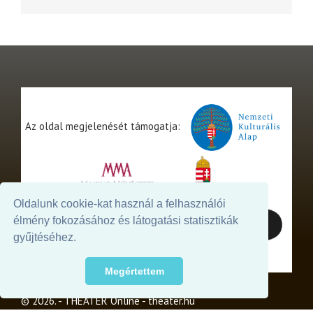
Az oldal megjelenését támogatja:
Oldalunk cookie-kat használ a felhasználói
élmény fokozásához és látogatási statisztikák
gyűjtéséhez.
Megértettem
© 2026. - THEATER Online -
theater.hu