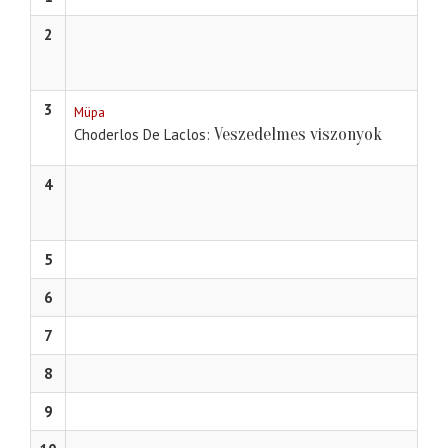
2
3
Müpa
Veszedelmes viszonyok
Choderlos De Laclos
4
5
6
7
8
9