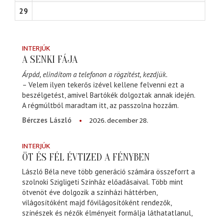
29
INTERJÚK
A SENKI FÁJA
Árpád, elindítom a telefonon a rögzítést, kezdjük.
– Velem ilyen tekerős izével kellene felvenni ezt a
beszélgetést, amivel Bartókék dolgoztak annak idején.
A régmúltból maradtam itt, az passzolna hozzám.
2026. december 28.
Bérczes László
INTERJÚK
ÖT ÉS FÉL ÉVTIZED A FÉNYBEN
László Béla neve több generáció számára összeforrt a
szolnoki Szigligeti Színház előadásaival. Több mint
ötvenöt éve dolgozik a színházi háttérben,
világosítóként majd fővilágosítóként rendezők,
színészek és nézők élményeit formálja láthatatlanul,