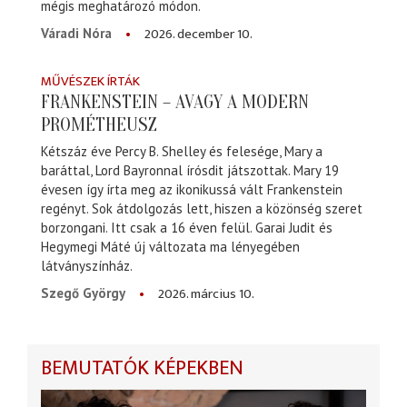
mégis meghatározó módon.
2026. december 10.
Váradi Nóra
MŰVÉSZEK ÍRTÁK
FRANKENSTEIN – AVAGY A MODERN
PROMÉTHEUSZ
Kétszáz éve Percy B. Shelley és felesége, Mary a
baráttal, Lord Bayronnal írósdit játszottak. Mary 19
évesen így írta meg az ikonikussá vált Frankenstein
regényt. Sok átdolgozás lett, hiszen a közönség szeret
borzongani. Itt csak a 16 éven felül. Garai Judit és
Hegymegi Máté új változata ma lényegében
látványszínház.
2026. március 10.
Szegő György
BEMUTATÓK KÉPEKBEN