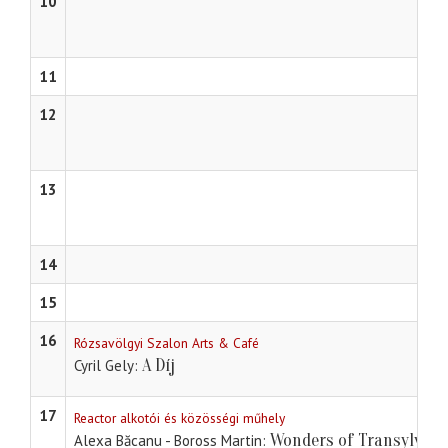
10
11
12
13
14
15
16
Rózsavölgyi Szalon Arts & Café
A Díj
Cyril Gely
17
Reactor alkotói és közösségi műhely
Wonders of Transylvani
Alexa Băcanu - Boross Martin