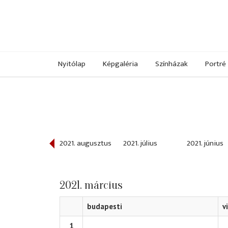
Nyitólap
Képgaléria
Színházak
Portré
021. szeptember
2021. augusztus
2021. július
2021. június
2021. március
budapesti
v
1