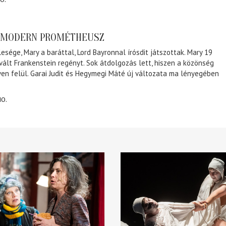
A MODERN PROMÉTHEUSZ
lesége, Mary a baráttal, Lord Bayronnal írósdit játszottak. Mary 19
 vált Frankenstein regényt. Sok átdolgozás lett, hiszen a közönség
éven felül. Garai Judit és Hegymegi Máté új változata ma lényegében
10.