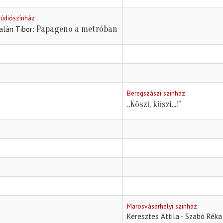
túdiószínház
Papageno a metróban
alán Tibor
Beregszászi szinház
„Köszi, köszi...!”
Marosvásárhelyi szinház
Keresztes Attila - Szabó Réka