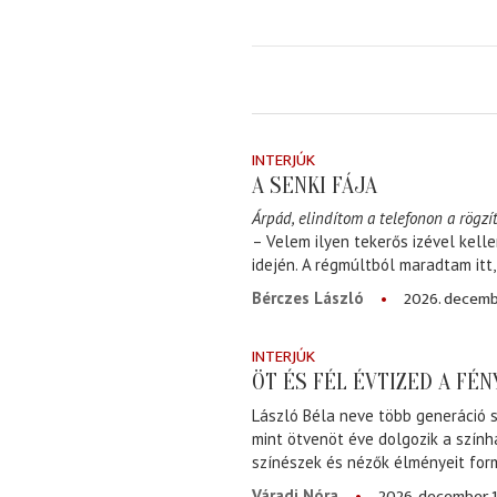
INTERJÚK
A SENKI FÁJA
Árpád, elindítom a telefonon a rögzít
– Velem ilyen tekerős izével kell
idején. A régmúltból maradtam itt
2026. decemb
Bérczes László
INTERJÚK
ÖT ÉS FÉL ÉVTIZED A FÉ
László Béla neve több generáció s
mint ötvenöt éve dolgozik a szính
színészek és nézők élményeit for
2026. december 1
Váradi Nóra