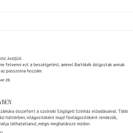
ést, kezdjük.
ene felvenni ezt a beszélgetést, amivel Bartókék dolgoztak annak
, az passzolna hozzám.
er 28.
NYBEN
zámára összeforrt a szolnoki Szigligeti Színház előadásaival. Több
ázi háttérben, világosítóként majd fővilágosítóként rendezők,
málja láthatatlanul, mégis meghatározó módon.
0.