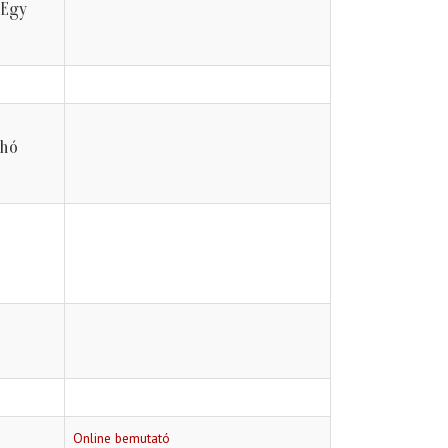
Egy
űhó
Online bemutató