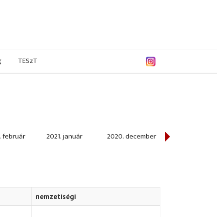
g
TESzT
. február
2021. január
2020. december
2020. november
nemzetiségi