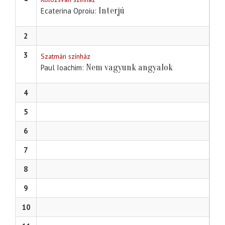
Interjú
Ecaterina Oproiu
2
3
Szatmári színház
Nem vagyunk angyalok
Paul Ioachim
4
5
6
7
8
9
10