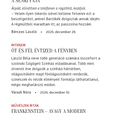
A SENKI FÁJA
Árpád, elindítom a telefonon a rögzítést, kezdjük.
– Velem ilyen tekerős izével kellene felvenni ezt a
beszélgetést, amivel Bartókék dolgoztak annak idején.
A régmúltból maradtam itt, az passzolna hozzám.
2026. december 28.
Bérczes László
INTERJÚK
ÖT ÉS FÉL ÉVTIZED A FÉNYBEN
László Béla neve több generáció számára összeforrt a
szolnoki Szigligeti Színház előadásaival. Több mint
ötvenöt éve dolgozik a színházi háttérben,
világosítóként majd fővilágosítóként rendezők,
színészek és nézők élményeit formálja láthatatlanul,
mégis meghatározó módon.
2026. december 10.
Váradi Nóra
MŰVÉSZEK ÍRTÁK
FRANKENSTEIN – AVAGY A MODERN