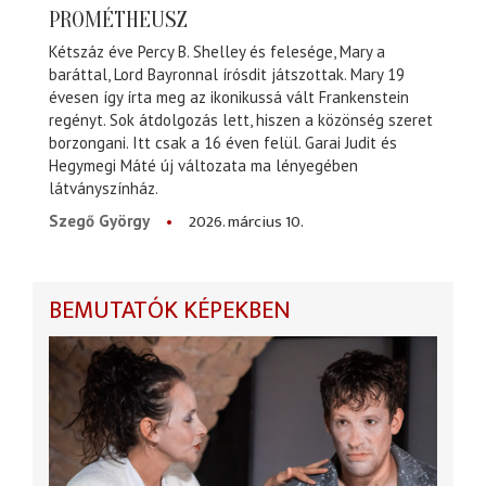
PROMÉTHEUSZ
Kétszáz éve Percy B. Shelley és felesége, Mary a
baráttal, Lord Bayronnal írósdit játszottak. Mary 19
évesen így írta meg az ikonikussá vált Frankenstein
regényt. Sok átdolgozás lett, hiszen a közönség szeret
borzongani. Itt csak a 16 éven felül. Garai Judit és
Hegymegi Máté új változata ma lényegében
látványszínház.
2026. március 10.
Szegő György
BEMUTATÓK KÉPEKBEN