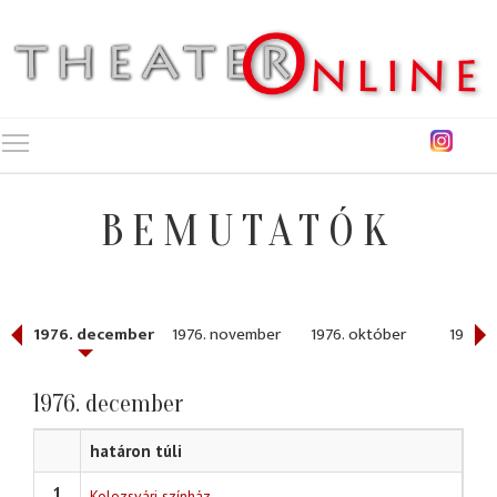
Toggle main menu visibility
BEMUTATÓK
1976. december
1976. november
1976. október
1976. 
1976. december
határon túli
1
Kolozsvári színház