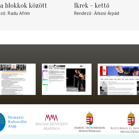
a blokkok között
Ikrek – kettő
ező
Radu Afrim
Rendező
Árkosi Árpád