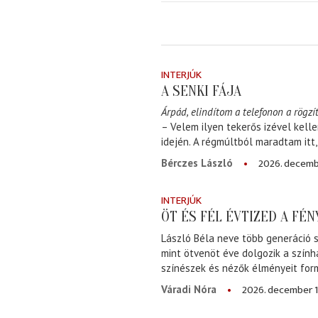
INTERJÚK
A SENKI FÁJA
Árpád, elindítom a telefonon a rögzít
– Velem ilyen tekerős izével kell
idején. A régmúltból maradtam itt
2026. decemb
Bérczes László
INTERJÚK
ÖT ÉS FÉL ÉVTIZED A FÉ
László Béla neve több generáció s
mint ötvenöt éve dolgozik a szính
színészek és nézők élményeit for
2026. december 1
Váradi Nóra