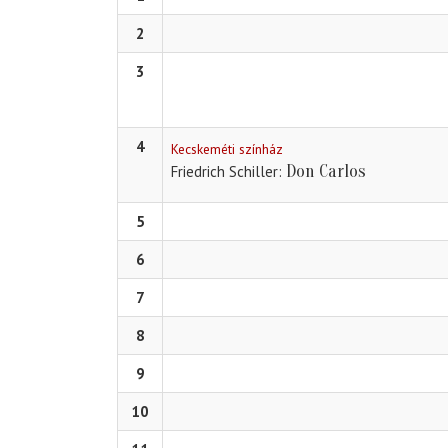
2
3
4
Kecskeméti színház
Don Carlos
Friedrich Schiller
5
6
7
8
9
10