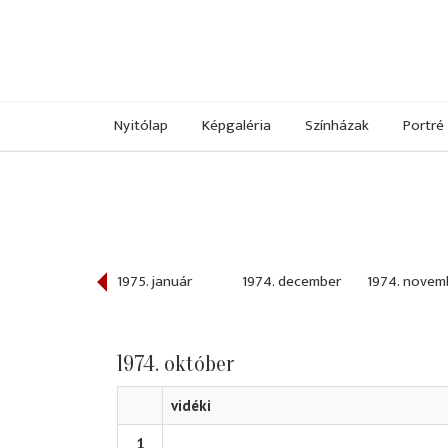
Nyitólap
Képgaléria
Színházak
Portré
975. február
1975. január
1974. december
1974. novem
1974. október
vidéki
1