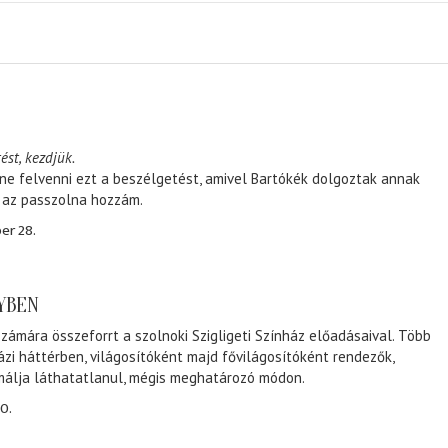
ést, kezdjük.
ene felvenni ezt a beszélgetést, amivel Bartókék dolgoztak annak
, az passzolna hozzám.
er 28.
NYBEN
zámára összeforrt a szolnoki Szigligeti Színház előadásaival. Több
ázi háttérben, világosítóként majd fővilágosítóként rendezők,
málja láthatatlanul, mégis meghatározó módon.
0.