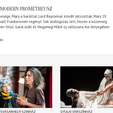
A MODERN PROMÉTHEUSZ
lesége, Mary a baráttal, Lord Bayronnal írósdit játszottak. Mary 19
 vált Frankenstein regényt. Sok átdolgozás lett, hiszen a közönség
éven felül. Garai Judit és Hegymegi Máté új változata ma lényegében
10.
SVÁSÁRHELYI SZINHÁZ
GYULAI VÁRSZÍNHÁZ