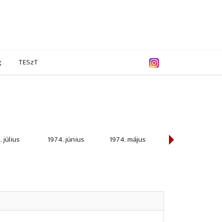
g
TESzT
 július
1974. június
1974. május
1974. április