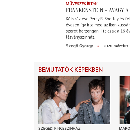
MŰVÉSZEK ÍRTÁK
FRANKENSTEIN – AVAGY 
Kétszáz éve Percy B. Shelley és fe
évesen így írta meg az ikonikussá
szeret borzongani. Itt csak a 16 
látványszínház.
2026. március 
Szegő György
BEMUTATÓK KÉPEKBEN
SZEGEDI PINCESZÍNHÁZ
MARO