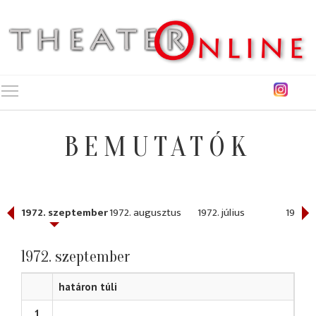
Toggle main menu visibility
BEMUTATÓK
1972. szeptember
1972. augusztus
1972. július
1972. j
1972. szeptember
határon túli
1