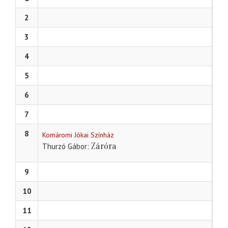
2
3
4
5
6
7
8
Komáromi Jókai Színház
Záróra
Thurzó Gábor
9
10
11