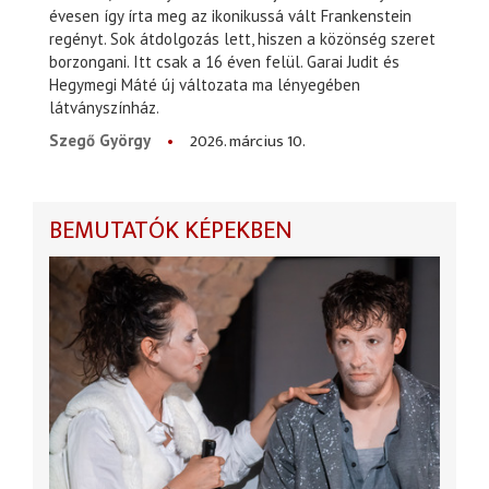
évesen így írta meg az ikonikussá vált Frankenstein
regényt. Sok átdolgozás lett, hiszen a közönség szeret
borzongani. Itt csak a 16 éven felül. Garai Judit és
Hegymegi Máté új változata ma lényegében
látványszínház.
2026. március 10.
Szegő György
BEMUTATÓK KÉPEKBEN