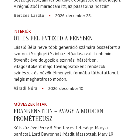
A régmúltból maradtam itt, az passzolna hozzám.
2026. december 28.
Bérczes László
INTERJÚK
ÖT ÉS FÉL ÉVTIZED A FÉNYBEN
László Béla neve több generáció számára összeforrt a
szolnoki Szigligeti Színház előadásaival. Több mint
ötvenöt éve dolgozik a színházi háttérben,
világosítóként majd fővilágosítóként rendezők,
színészek és nézők élményeit formálja láthatatlanul,
mégis meghatározó módon.
2026. december 10.
Váradi Nóra
MŰVÉSZEK ÍRTÁK
FRANKENSTEIN – AVAGY A MODERN
PROMÉTHEUSZ
Kétszáz éve Percy B. Shelley és felesége, Mary a
baráttal, Lord Bayronnal írósdit játszottak. Mary 19