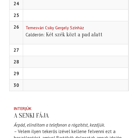
24
25
26
Temesvári Csiky Gergely Színház
Két szék közt a pad alatt
Calderón
27
28
29
30
INTERJÚK
A SENKI FÁJA
Árpád, elindítom a telefonon a rögzítést, kezdjük.
– Velem ilyen tekerős izével kellene felvenni ezt a
beszélgetést, amivel Bartókék dolgoztak annak idején.