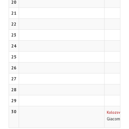
20
21
22
23
24
25
26
27
28
29
30
Kolozsvári o
Giacomo Puc