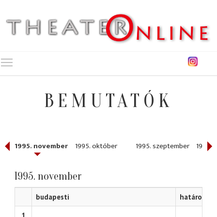
Toggle main menu visibility
BEMUTATÓK
r
1995. november
1995. október
1995. szeptember
1995. 
1995. november
budapesti
határon túl
1