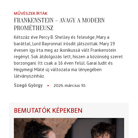
MŰVÉSZEK ÍRTÁK
FRANKENSTEIN – AVAGY A MODERN
PROMÉTHEUSZ
Kétszáz éve Percy B. Shelley és felesége, Mary a
baráttal, Lord Bayronnal írósdit játszottak. Mary 19
évesen így írta meg az ikonikussá vált Frankenstein
regényt. Sok átdolgozás lett, hiszen a közönség szeret
borzongani. Itt csak a 16 éven felül. Garai Judit és
Hegymegi Máté új változata ma lényegében
látványszínház.
2026. március 10.
Szegő György
BEMUTATÓK KÉPEKBEN