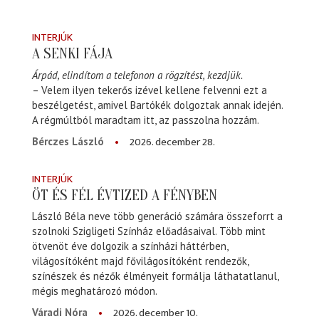
INTERJÚK
A SENKI FÁJA
Árpád, elindítom a telefonon a rögzítést, kezdjük.
– Velem ilyen tekerős izével kellene felvenni ezt a
beszélgetést, amivel Bartókék dolgoztak annak idején.
A régmúltból maradtam itt, az passzolna hozzám.
2026. december 28.
Bérczes László
INTERJÚK
ÖT ÉS FÉL ÉVTIZED A FÉNYBEN
László Béla neve több generáció számára összeforrt a
szolnoki Szigligeti Színház előadásaival. Több mint
ötvenöt éve dolgozik a színházi háttérben,
világosítóként majd fővilágosítóként rendezők,
színészek és nézők élményeit formálja láthatatlanul,
mégis meghatározó módon.
2026. december 10.
Váradi Nóra