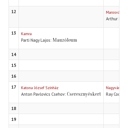
12
Marosvásárhe
Arthur Mille
13
Kamra
Mauzóleum
Parti Nagy Lajos
14
15
16
17
Katona József Színház
Nagyváradi s
Cseresznyéskert
Anton Pavlovics Csehov
Ray Cooney 
18
19