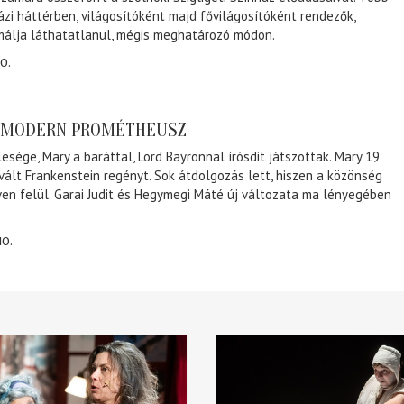
ázi háttérben, világosítóként majd fővilágosítóként rendezők,
málja láthatatlanul, mégis meghatározó módon.
0.
A MODERN PROMÉTHEUSZ
lesége, Mary a baráttal, Lord Bayronnal írósdit játszottak. Mary 19
 vált Frankenstein regényt. Sok átdolgozás lett, hiszen a közönség
éven felül. Garai Judit és Hegymegi Máté új változata ma lényegében
10.