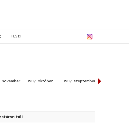
g
TESzT
. november
1987. október
1987. szeptember
1987. augusztu
határon túli