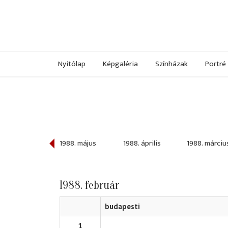
Nyitólap
Képgaléria
Színházak
Portré
988. június
1988. május
1988. április
1988. márciu
1988. február
budapesti
1