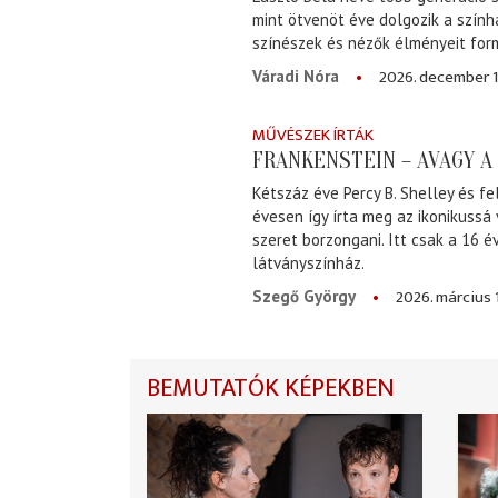
mint ötvenöt éve dolgozik a szính
színészek és nézők élményeit for
2026. december 1
Váradi Nóra
MŰVÉSZEK ÍRTÁK
FRANKENSTEIN – AVAGY 
Kétszáz éve Percy B. Shelley és fe
évesen így írta meg az ikonikussá
szeret borzongani. Itt csak a 16 
látványszínház.
2026. március 
Szegő György
BEMUTATÓK KÉPEKBEN