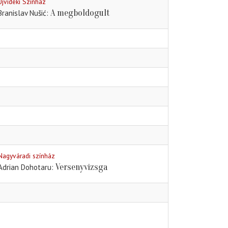
Újvidéki Színház
A megboldogult
Branislav Nušić
Nagyváradi színház
Versenyvizsga
Adrian Dohotaru