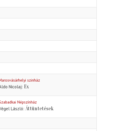
Marosvásárhelyi szinház
Ex
Aldo Nicolaj
Szabadkai Népszínház
Áttüntetések
Végel László