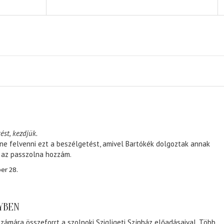
ést, kezdjük.
ene felvenni ezt a beszélgetést, amivel Bartókék dolgoztak annak
, az passzolna hozzám.
er 28.
NYBEN
zámára összeforrt a szolnoki Szigligeti Színház előadásaival. Több