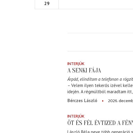
29
INTERJÚK
A SENKI FÁJA
Árpád, elindítom a telefonon a rögzít
– Velem ilyen tekerős izével kell
idején. A régmúltból maradtam itt
2026. decemb
Bérczes László
INTERJÚK
ÖT ÉS FÉL ÉVTIZED A FÉ
László Béla neve több generáció s