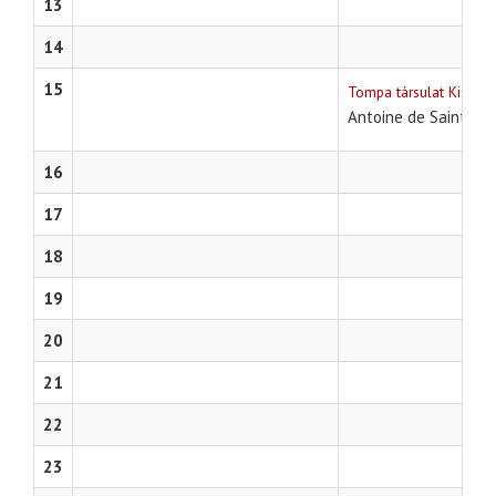
13
14
15
Tompa társulat Kister
Antoine de Saint-Ex
16
17
18
19
20
21
22
23