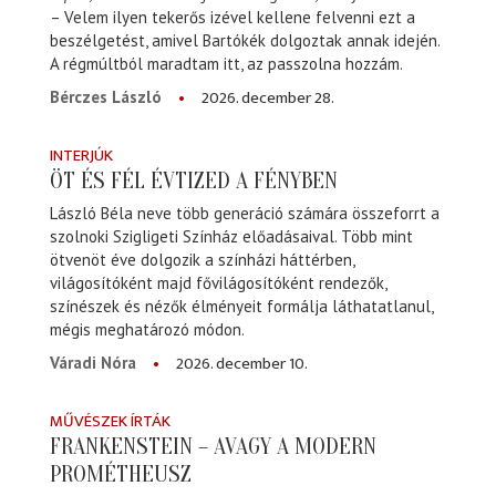
– Velem ilyen tekerős izével kellene felvenni ezt a
beszélgetést, amivel Bartókék dolgoztak annak idején.
A régmúltból maradtam itt, az passzolna hozzám.
2026. december 28.
Bérczes László
INTERJÚK
ÖT ÉS FÉL ÉVTIZED A FÉNYBEN
László Béla neve több generáció számára összeforrt a
szolnoki Szigligeti Színház előadásaival. Több mint
ötvenöt éve dolgozik a színházi háttérben,
világosítóként majd fővilágosítóként rendezők,
színészek és nézők élményeit formálja láthatatlanul,
mégis meghatározó módon.
2026. december 10.
Váradi Nóra
MŰVÉSZEK ÍRTÁK
FRANKENSTEIN – AVAGY A MODERN
PROMÉTHEUSZ