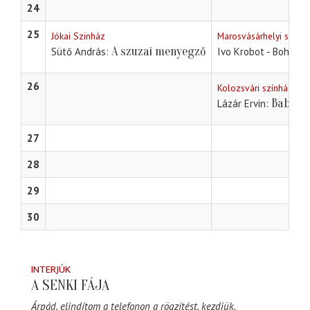
24
25
Jókai Szinház
Marosvásárhelyi szinh
A szuzai menyegző
Sütő András
Ivo Krobot - Bohumil
26
Kolozsvári színház
Bab Ber
Lázár Ervin
27
28
29
30
INTERJÚK
A SENKI FÁJA
Árpád, elindítom a telefonon a rögzítést, kezdjük.