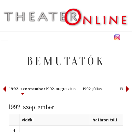
Toggle main menu visibility
BEMUTATÓK
1992. szeptember
1992. augusztus
1992. július
1992. j
1992. szeptember
vidéki
határon túli
1