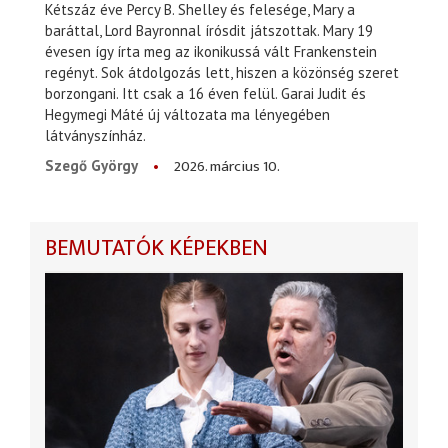
Kétszáz éve Percy B. Shelley és felesége, Mary a
baráttal, Lord Bayronnal írósdit játszottak. Mary 19
évesen így írta meg az ikonikussá vált Frankenstein
regényt. Sok átdolgozás lett, hiszen a közönség szeret
borzongani. Itt csak a 16 éven felül. Garai Judit és
Hegymegi Máté új változata ma lényegében
látványszínház.
2026. március 10.
Szegő György
BEMUTATÓK KÉPEKBEN