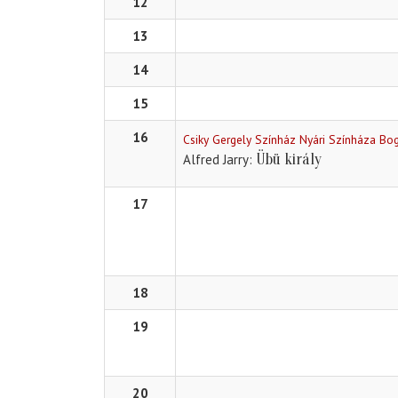
12
13
14
15
16
Csiky Gergely Színház Nyári Színháza Bog
Übü király
Alfred Jarry
17
18
19
20