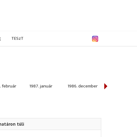
g
TESzT
. február
1987. január
1986. december
1986. november
határon túli