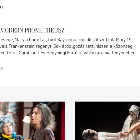
0.
A MODERN PROMÉTHEUSZ
lesége, Mary a baráttal, Lord Bayronnal írósdit játszottak. Mary 19
 vált Frankenstein regényt. Sok átdolgozás lett, hiszen a közönség
éven felül. Garai Judit és Hegymegi Máté új változata ma lényegében
10.