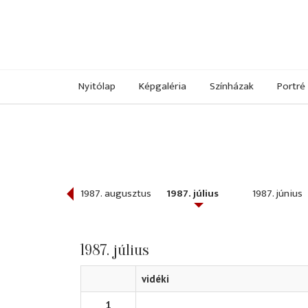
Nyitólap
Képgaléria
Színházak
Portré
987. szeptember
1987. augusztus
1987. július
1987. június
1987. július
vidéki
1