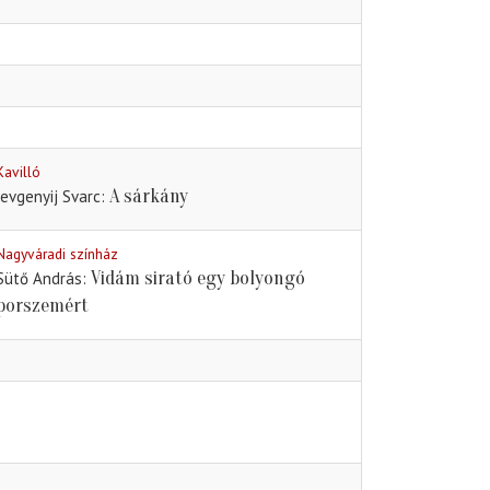
Kavilló
A sárkány
Jevgenyij Svarc
Nagyváradi színház
Vidám sirató egy bolyongó
Sütő András
porszemért