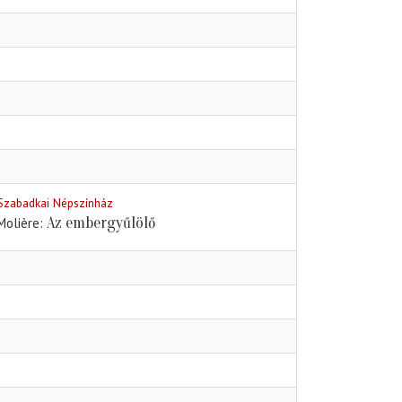
Szabadkai Népszínház
Az embergyűlölő
Molière