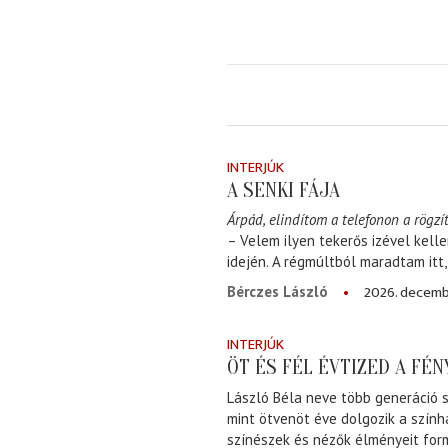
INTERJÚK
A SENKI FÁJA
Árpád, elindítom a telefonon a rögzít
– Velem ilyen tekerős izével kell
idején. A régmúltból maradtam itt
2026. decemb
Bérczes László
INTERJÚK
ÖT ÉS FÉL ÉVTIZED A FÉ
László Béla neve több generáció s
mint ötvenöt éve dolgozik a szính
színészek és nézők élményeit for