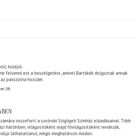
ést, kezdjük.
ene felvenni ezt a beszélgetést, amivel Bartókék dolgoztak annak
, az passzolna hozzám.
er 28.
NYBEN
zámára összeforrt a szolnoki Szigligeti Színház előadásaival. Több
ázi háttérben, világosítóként majd fővilágosítóként rendezők,
málja láthatatlanul, mégis meghatározó módon.