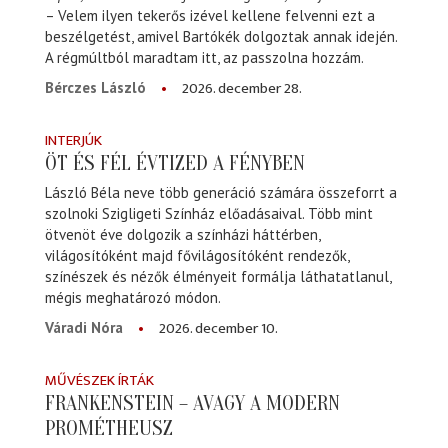
– Velem ilyen tekerős izével kellene felvenni ezt a
beszélgetést, amivel Bartókék dolgoztak annak idején.
A régmúltból maradtam itt, az passzolna hozzám.
2026. december 28.
Bérczes László
INTERJÚK
ÖT ÉS FÉL ÉVTIZED A FÉNYBEN
László Béla neve több generáció számára összeforrt a
szolnoki Szigligeti Színház előadásaival. Több mint
ötvenöt éve dolgozik a színházi háttérben,
világosítóként majd fővilágosítóként rendezők,
színészek és nézők élményeit formálja láthatatlanul,
mégis meghatározó módon.
2026. december 10.
Váradi Nóra
MŰVÉSZEK ÍRTÁK
FRANKENSTEIN – AVAGY A MODERN
PROMÉTHEUSZ