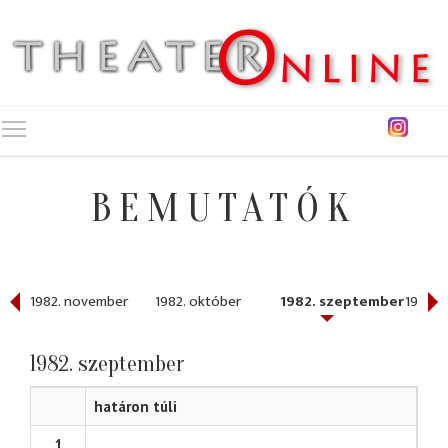
Toggle main menu visibility
BEMUTATÓK
r
1982. november
1982. október
1982. szeptember
1982. 
1982. szeptember
határon túli
1