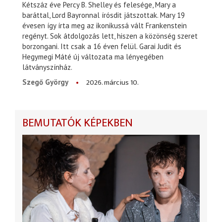
Kétszáz éve Percy B. Shelley és felesége, Mary a
baráttal, Lord Bayronnal írósdit játszottak. Mary 19
évesen így írta meg az ikonikussá vált Frankenstein
regényt. Sok átdolgozás lett, hiszen a közönség szeret
borzongani. Itt csak a 16 éven felül. Garai Judit és
Hegymegi Máté új változata ma lényegében
látványszínház.
2026. március 10.
Szegő György
BEMUTATÓK KÉPEKBEN