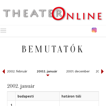
Toggle main menu visibility
BEMUTATÓK
2002. február
2002. január
2001. december
2001. 
2002. január
budapesti
határon túli
1