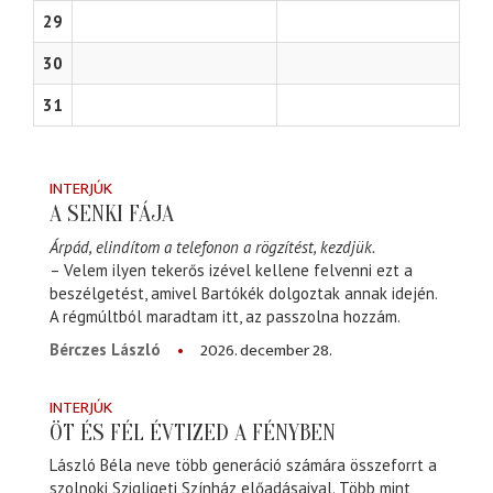
29
30
31
INTERJÚK
A SENKI FÁJA
Árpád, elindítom a telefonon a rögzítést, kezdjük.
– Velem ilyen tekerős izével kellene felvenni ezt a
beszélgetést, amivel Bartókék dolgoztak annak idején.
A régmúltból maradtam itt, az passzolna hozzám.
2026. december 28.
Bérczes László
INTERJÚK
ÖT ÉS FÉL ÉVTIZED A FÉNYBEN
László Béla neve több generáció számára összeforrt a
szolnoki Szigligeti Színház előadásaival. Több mint