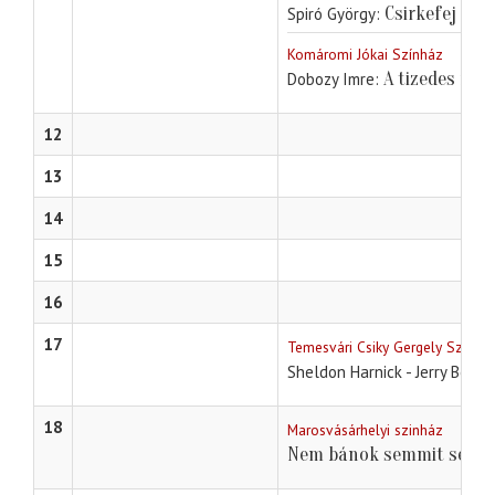
Csirkefej
Spiró György
Komáromi Jókai Színház
A tizedes meg
Dobozy Imre
12
13
14
15
16
17
Temesvári Csiky Gergely Színhá
Sheldon Harnick - Jerry Bock 
18
Marosvásárhelyi szinház
Nem bánok semmit sem