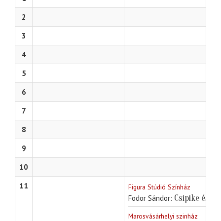
2
3
4
5
6
7
8
9
10
11
Figura Stúdió Színház
Csipike és K
Fodor Sándor
Marosvásárhelyi szinház