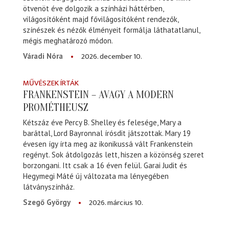
ötvenöt éve dolgozik a színházi háttérben,
világosítóként majd fővilágosítóként rendezők,
színészek és nézők élményeit formálja láthatatlanul,
mégis meghatározó módon.
2026. december 10.
Váradi Nóra
MŰVÉSZEK ÍRTÁK
FRANKENSTEIN – AVAGY A MODERN
PROMÉTHEUSZ
Kétszáz éve Percy B. Shelley és felesége, Mary a
baráttal, Lord Bayronnal írósdit játszottak. Mary 19
évesen így írta meg az ikonikussá vált Frankenstein
regényt. Sok átdolgozás lett, hiszen a közönség szeret
borzongani. Itt csak a 16 éven felül. Garai Judit és
Hegymegi Máté új változata ma lényegében
látványszínház.
2026. március 10.
Szegő György