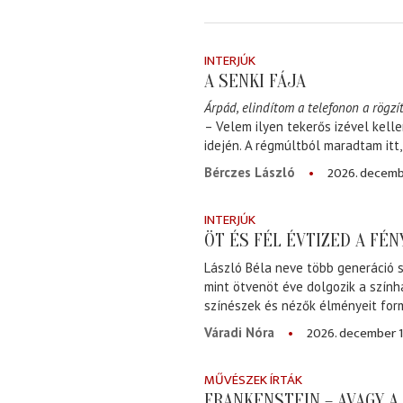
INTERJÚK
A SENKI FÁJA
Árpád, elindítom a telefonon a rögzít
– Velem ilyen tekerős izével kell
idején. A régmúltból maradtam itt
2026. decemb
Bérczes László
INTERJÚK
ÖT ÉS FÉL ÉVTIZED A FÉ
László Béla neve több generáció s
mint ötvenöt éve dolgozik a szính
színészek és nézők élményeit for
2026. december 1
Váradi Nóra
MŰVÉSZEK ÍRTÁK
FRANKENSTEIN – AVAGY 