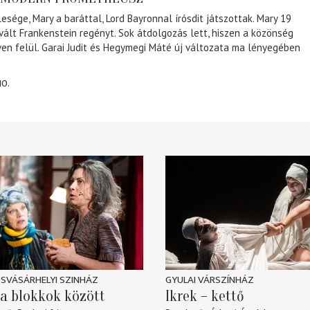
lesége, Mary a baráttal, Lord Bayronnal írósdit játszottak. Mary 19
 vált Frankenstein regényt. Sok átdolgozás lett, hiszen a közönség
éven felül. Garai Judit és Hegymegi Máté új változata ma lényegében
10.
SVÁSÁRHELYI SZINHÁZ
GYULAI VÁRSZÍNHÁZ
a blokkok között
Ikrek – kettő