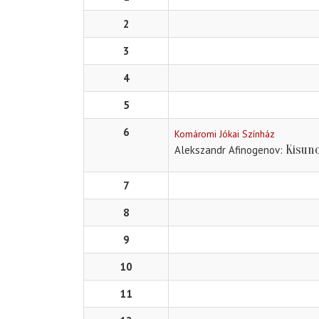
2
3
4
5
6
Komáromi Jókai Színház
Kisun
Alekszandr Afinogenov
7
8
9
10
11