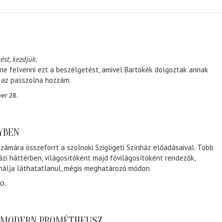
ést, kezdjük.
ene felvenni ezt a beszélgetést, amivel Bartókék dolgoztak annak
, az passzolna hozzám.
er 28.
NYBEN
zámára összeforrt a szolnoki Szigligeti Színház előadásaival. Több
ázi háttérben, világosítóként majd fővilágosítóként rendezők,
málja láthatatlanul, mégis meghatározó módon.
0.
A MODERN PROMÉTHEUSZ