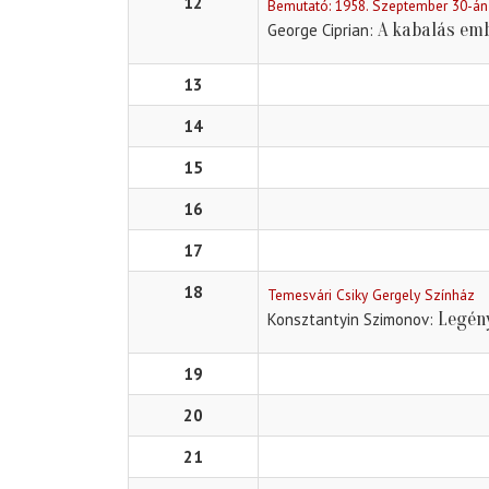
12
Bemutató: 1958. Szeptember 30-án
A kabalás em
George Ciprian
13
14
15
16
17
18
Temesvári Csiky Gergely Színház
Legén
Konsztantyin Szimonov
19
20
21