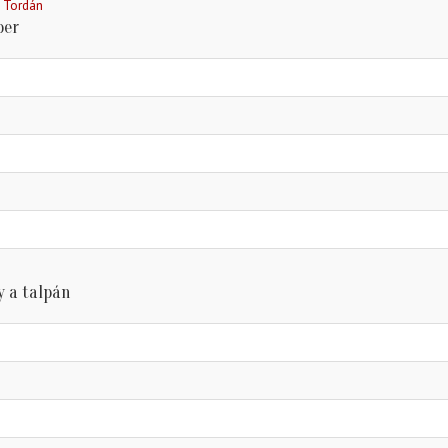
 Tordán
ber
y a talpán