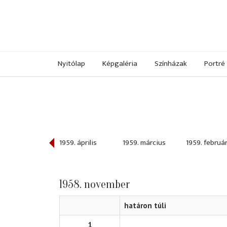
Nyitólap
Képgaléria
Színházak
Portré
959. május
1959. április
1959. március
1959. februá
1958. november
határon túli
1