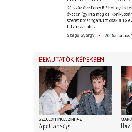
Kétszáz éve Percy B. Shelley és fe
évesen így írta meg az ikonikussá
szeret borzongani. Itt csak a 16 
látványszínház.
2026. március 
Szegő György
BEMUTATÓK KÉPEKBEN
SZEGEDI PINCESZÍNHÁZ
MARO
Apátlanság
Ház 