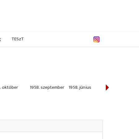
g
TESzT
. október
1958. szeptember
1958. június
1958. május