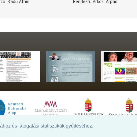
ező
Radu Afrim
Rendező
Árkosi Árpád
hoz és látogatási statisztikák gyűjtéséhez.