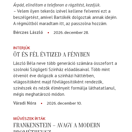
Árpád, elindítom a telefonon a rögzítést, kezdjük.
– Velem ilyen tekerős izével kellene felvenni ezt a
beszélgetést, amivel Bartókék dolgoztak annak idején.
A régmúltból maradtam itt, az passzolna hozzám.
2026. december 28.
Bérczes László
INTERJÚK
ÖT ÉS FÉL ÉVTIZED A FÉNYBEN
László Béla neve több generáció számára összeforrt a
szolnoki Szigligeti Színház előadásaival. Több mint
ötvenöt éve dolgozik a színházi háttérben,
világosítóként majd fővilágosítóként rendezők,
színészek és nézők élményeit formálja láthatatlanul,
mégis meghatározó módon.
2026. december 10.
Váradi Nóra
MŰVÉSZEK ÍRTÁK
FRANKENSTEIN – AVAGY A MODERN