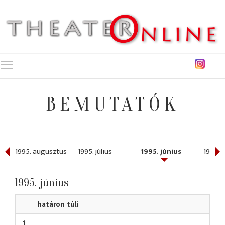
Toggle main menu visibility
BEMUTATÓK
ber
1995. augusztus
1995. július
1995. június
1995. 
1995. június
határon túli
1