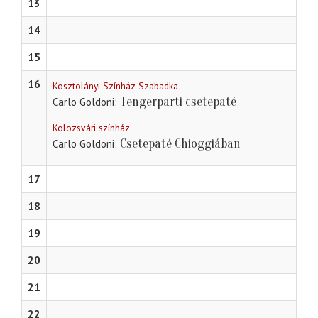
13
14
15
16
Kosztolányi Színház Szabadka
Tengerparti csetepaté
Carlo Goldoni
Kolozsvári színház
Csetepaté Chioggiában
Carlo Goldoni
17
18
19
20
21
22