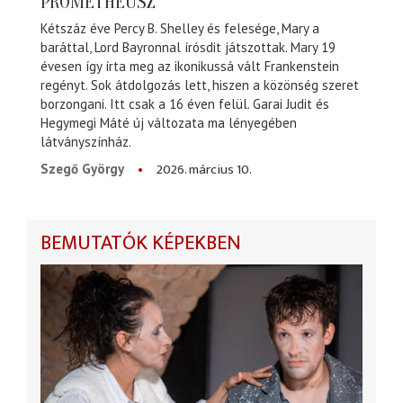
PROMÉTHEUSZ
Kétszáz éve Percy B. Shelley és felesége, Mary a
baráttal, Lord Bayronnal írósdit játszottak. Mary 19
évesen így írta meg az ikonikussá vált Frankenstein
regényt. Sok átdolgozás lett, hiszen a közönség szeret
borzongani. Itt csak a 16 éven felül. Garai Judit és
Hegymegi Máté új változata ma lényegében
látványszínház.
2026. március 10.
Szegő György
BEMUTATÓK KÉPEKBEN