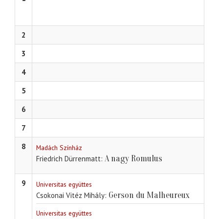
2
3
4
5
6
7
8
Madách Színház
A nagy Romulus
Friedrich Dürrenmatt
9
Universitas együttes
Gerson du Malheureux
Csokonai Vitéz Mihály
Universitas együttes