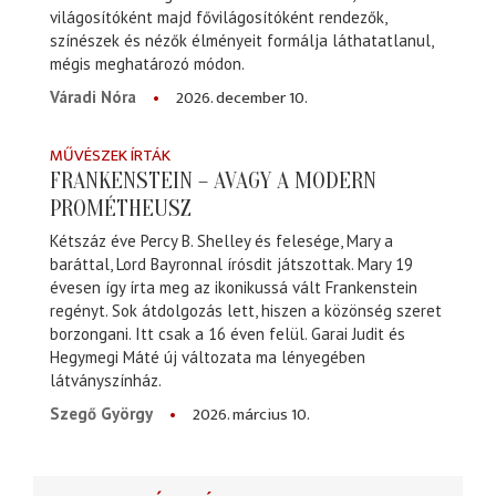
világosítóként majd fővilágosítóként rendezők,
színészek és nézők élményeit formálja láthatatlanul,
mégis meghatározó módon.
2026. december 10.
Váradi Nóra
MŰVÉSZEK ÍRTÁK
FRANKENSTEIN – AVAGY A MODERN
PROMÉTHEUSZ
Kétszáz éve Percy B. Shelley és felesége, Mary a
baráttal, Lord Bayronnal írósdit játszottak. Mary 19
évesen így írta meg az ikonikussá vált Frankenstein
regényt. Sok átdolgozás lett, hiszen a közönség szeret
borzongani. Itt csak a 16 éven felül. Garai Judit és
Hegymegi Máté új változata ma lényegében
látványszínház.
2026. március 10.
Szegő György