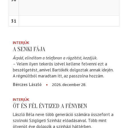
31
INTERJÚK
A SENKI FÁJA
Árpád, elindítom a telefonon a rögzítést, kezdjük.
– Velem ilyen tekerős izével kellene felvenni ezt a
beszélgetést, amivel Bartókék dolgoztak annak idején.
A régmúltból maradtam itt, az passzolna hozzám.
2026. december 28.
Bérczes László
INTERJÚK
ÖT ÉS FÉL ÉVTIZED A FÉNYBEN
László Béla neve több generáció számára összeforrt a
szolnoki Szigligeti Színház előadásaival. Több mint
ötvenöt éve dolgozik a színházi háttérben,