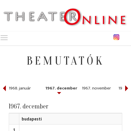
Toggle main menu visibility
BEMUTATÓK
1968. január
1967. december
1967. november
1967. 
1967. december
budapesti
1