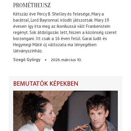
PROMÉTHEUSZ
Kétszáz éve Percy B. Shelley és felesége, Mary a
baráttal, Lord Bayronnal írósdit játszottak. Mary 19
évesen így írta meg az ikonikussá vált Frankenstein
regényt. Sok átdolgozás lett, hiszen a közönség szeret
borzongani. Itt csak a 16 éven felül. Garai Judit és
Hegymegi Máté új változata ma lényegében
látványszínház.
2026. március 10.
Szegő György
BEMUTATÓK KÉPEKBEN