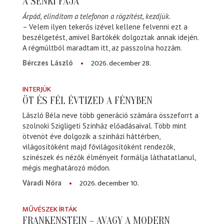
A SENKI FÁJA
Árpád, elindítom a telefonon a rögzítést, kezdjük.
– Velem ilyen tekerős izével kellene felvenni ezt a
beszélgetést, amivel Bartókék dolgoztak annak idején.
A régmúltból maradtam itt, az passzolna hozzám.
2026. december 28.
Bérczes László
INTERJÚK
ÖT ÉS FÉL ÉVTIZED A FÉNYBEN
László Béla neve több generáció számára összeforrt a
szolnoki Szigligeti Színház előadásaival. Több mint
ötvenöt éve dolgozik a színházi háttérben,
világosítóként majd fővilágosítóként rendezők,
színészek és nézők élményeit formálja láthatatlanul,
mégis meghatározó módon.
2026. december 10.
Váradi Nóra
MŰVÉSZEK ÍRTÁK
FRANKENSTEIN – AVAGY A MODERN