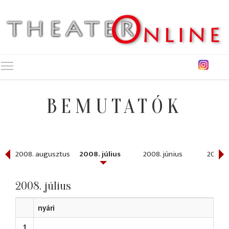
Toggle main menu visibility
BEMUTATÓK
ber
2008. augusztus
2008. július
2008. június
2008. 
2008. július
nyári
1