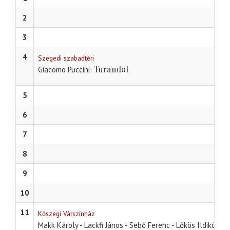
2
3
4
Szegedi szabadtéri
Turandot
Giacomo Puccini
5
6
7
8
9
10
11
Kőszegi Várszínház
Ki
Makk Károly - Lackfi János - Sebő Ferenc - Lőkös Ildikó