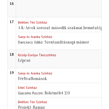
16
17
Bethlen Téri Színház
A K-Arcok sorozat második szakmai bemutatója
Sanyi és Aranka Színház
Szentandrásnapi mámor
Dancsecs Ildikó
18
Közép-Európa Táncszínház
Lépcső
19
Sanyi és Aranka Színház
Férfivallomások
Erkel Színház
Bohémélet 2.0
Giacomo Puccini
Bethlen Téri Színház
Projekt-Rampz