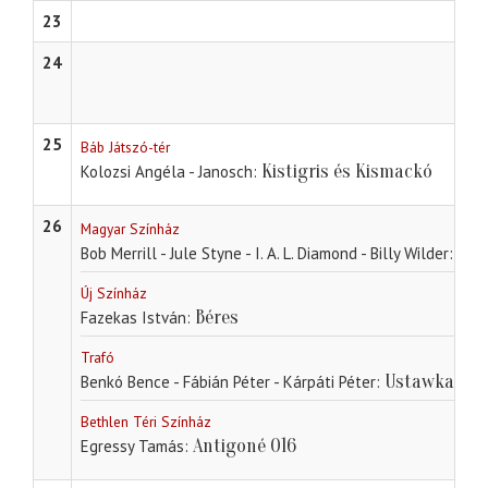
23
24
25
Báb Játszó-tér
Kistigris és Kismackó
Kolozsi Angéla - Janosch
26
Magyar Színház
Sug
Bob Merrill - Jule Styne - I. A. L. Diamond - Billy Wilder
Új Színház
Béres
Fazekas István
Trafó
Ustawka
Benkó Bence - Fábián Péter - Kárpáti Péter
Bethlen Téri Színház
Antigoné 016
Egressy Tamás