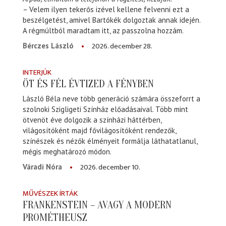
– Velem ilyen tekerős izével kellene felvenni ezt a
beszélgetést, amivel Bartókék dolgoztak annak idején.
A régmúltból maradtam itt, az passzolna hozzám.
2026. december 28.
Bérczes László
INTERJÚK
ÖT ÉS FÉL ÉVTIZED A FÉNYBEN
László Béla neve több generáció számára összeforrt a
szolnoki Szigligeti Színház előadásaival. Több mint
ötvenöt éve dolgozik a színházi háttérben,
világosítóként majd fővilágosítóként rendezők,
színészek és nézők élményeit formálja láthatatlanul,
mégis meghatározó módon.
2026. december 10.
Váradi Nóra
MŰVÉSZEK ÍRTÁK
FRANKENSTEIN – AVAGY A MODERN
PROMÉTHEUSZ