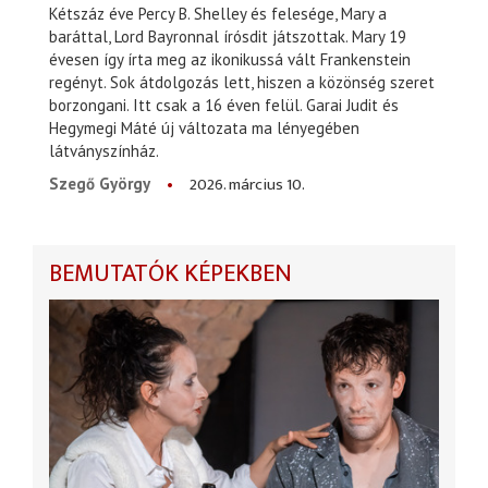
Kétszáz éve Percy B. Shelley és felesége, Mary a
baráttal, Lord Bayronnal írósdit játszottak. Mary 19
évesen így írta meg az ikonikussá vált Frankenstein
regényt. Sok átdolgozás lett, hiszen a közönség szeret
borzongani. Itt csak a 16 éven felül. Garai Judit és
Hegymegi Máté új változata ma lényegében
látványszínház.
2026. március 10.
Szegő György
BEMUTATÓK KÉPEKBEN