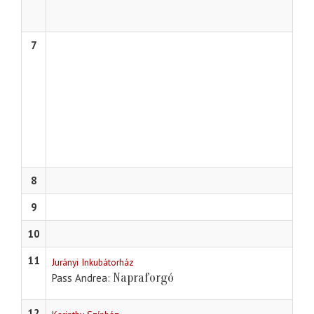
7
8
9
10
11
Jurányi Inkubátorház
Napraforgó
Pass Andrea
12