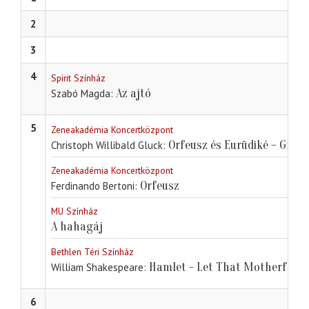
2
3
4
Spirit Színház
Az ajtó
Szabó Magda
5
Zeneakadémia Koncertközpont
Orfeusz és Eurüdiké – Gree
Christoph Willibald Gluck
Zeneakadémia Koncertközpont
Orfeusz
Ferdinando Bertoni
MU Színház
A hahagáj
Bethlen Téri Színház
Hamlet - Let That Motherf*cke
William Shakespeare
6