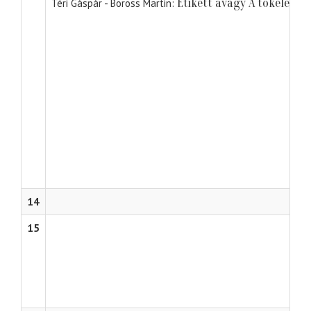
Etikett avagy A tökéletes
Téri Gáspár - Boross Martin
14
15