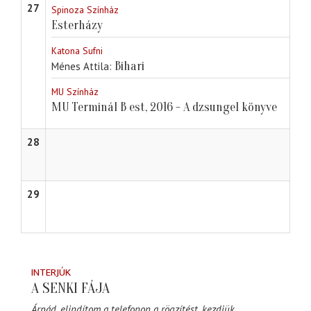
27
Spinoza Színház
Esterházy
Katona Sufni
Bihari
Ménes Attila
MU Színház
MU Terminál B est, 2016 - A dzsungel könyve
28
29
INTERJÚK
A SENKI FÁJA
Árpád, elindítom a telefonon a rögzítést, kezdjük.