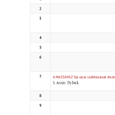
2
3
4
5
6
7
A MAZSIHISZ Síp utcai székházának dísz
Dybuk
S. Anski
8
9