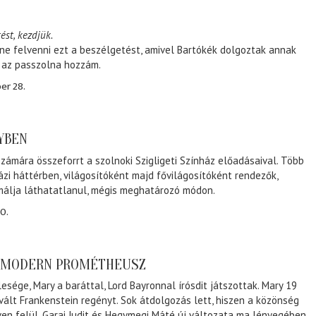
ést, kezdjük.
ene felvenni ezt a beszélgetést, amivel Bartókék dolgoztak annak
, az passzolna hozzám.
er 28.
NYBEN
zámára összeforrt a szolnoki Szigligeti Színház előadásaival. Több
ázi háttérben, világosítóként majd fővilágosítóként rendezők,
málja láthatatlanul, mégis meghatározó módon.
0.
A MODERN PROMÉTHEUSZ
lesége, Mary a baráttal, Lord Bayronnal írósdit játszottak. Mary 19
 vált Frankenstein regényt. Sok átdolgozás lett, hiszen a közönség
éven felül. Garai Judit és Hegymegi Máté új változata ma lényegében