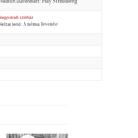
Play Strindberg
Friedrich Dürrenmatt
Nagyváradi színház
A néma levente
Heltai Jenő