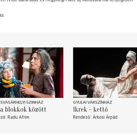
10.
SVÁSÁRHELYI SZINHÁZ
GYULAI VÁRSZÍNHÁZ
a blokkok között
Ikrek – kettő
ező
Radu Afrim
Rendező
Árkosi Árpád