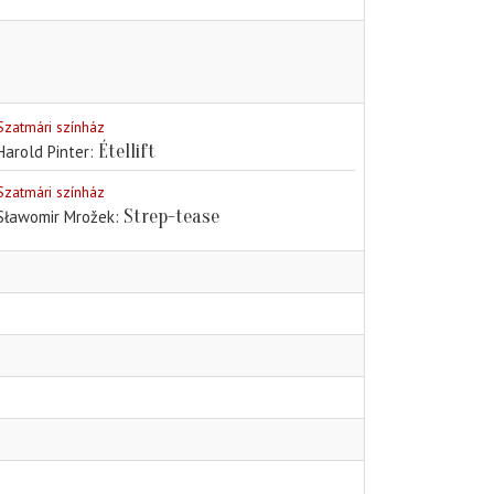
Szatmári színház
Étellift
Harold Pinter
Szatmári színház
Strep-tease
Sławomir Mrožek