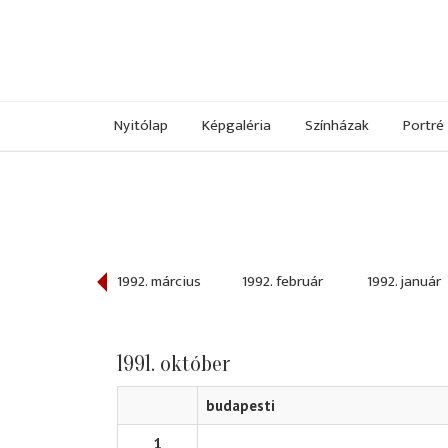
Nyitólap
Képgaléria
Színházak
Portré
992. április
1992. március
1992. február
1992. január
1991. október
budapesti
1