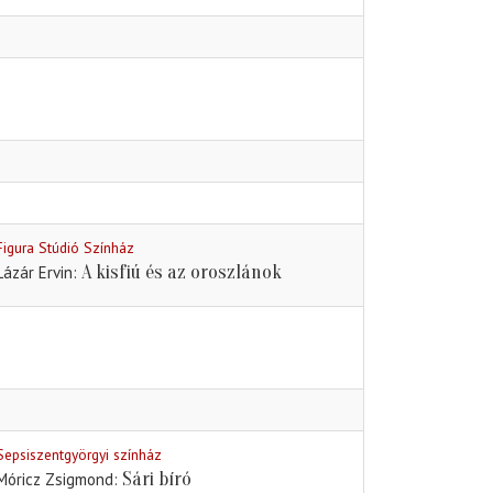
Figura Stúdió Színház
A kisfiú és az oroszlánok
Lázár Ervin
Sepsiszentgyörgyi színház
Sári bíró
Móricz Zsigmond