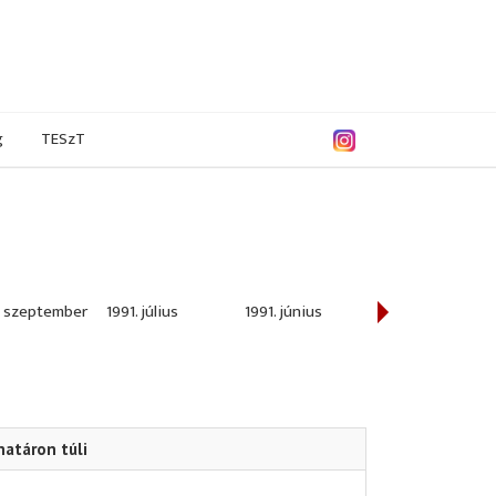
g
TESzT
. szeptember
1991. július
1991. június
1991. május
határon túli