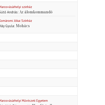
Marosvásárhelyi szinház
Az álomkommandó
Sütő András
Komáromi Jókai Színház
Mohács
Háy Gyula
Marosvásárhelyi Művészeti Egyetem