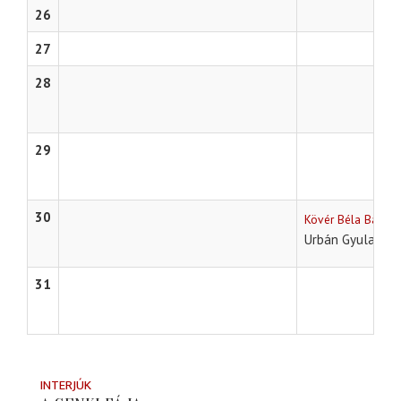
26
27
28
29
30
Kövér Béla Bábszí
A 
Urbán Gyula
31
INTERJÚK