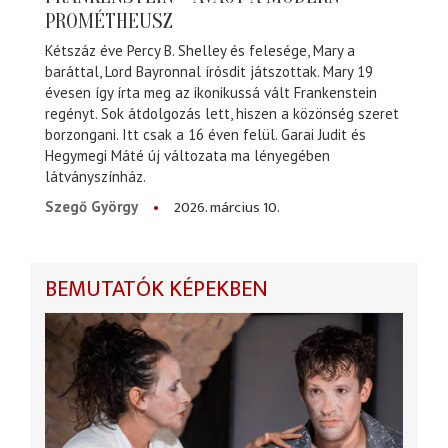
PROMÉTHEUSZ
Kétszáz éve Percy B. Shelley és felesége, Mary a
baráttal, Lord Bayronnal írósdit játszottak. Mary 19
évesen így írta meg az ikonikussá vált Frankenstein
regényt. Sok átdolgozás lett, hiszen a közönség szeret
borzongani. Itt csak a 16 éven felül. Garai Judit és
Hegymegi Máté új változata ma lényegében
látványszínház.
2026. március 10.
Szegő György
BEMUTATÓK KÉPEKBEN