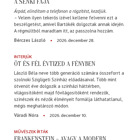
A SENKI FÁJA
Árpád, elindítom a telefonon a rögzítést, kezdjük.
– Velem ilyen tekerős izével kellene felvenni ezt a
beszélgetést, amivel Bartókék dolgoztak annak idején.
A régmúltból maradtam itt, az passzolna hozzám.
2026. december 28.
Bérczes László
INTERJÚK
ÖT ÉS FÉL ÉVTIZED A FÉNYBEN
László Béla neve több generáció számára összeforrt a
szolnoki Szigligeti Színház előadásaival. Több mint
ötvenöt éve dolgozik a színházi háttérben,
világosítóként majd fővilágosítóként rendezők,
színészek és nézők élményeit formálja láthatatlanul,
mégis meghatározó módon.
2026. december 10.
Váradi Nóra
MŰVÉSZEK ÍRTÁK
FRANKENSTEIN – AVAGY A MODERN