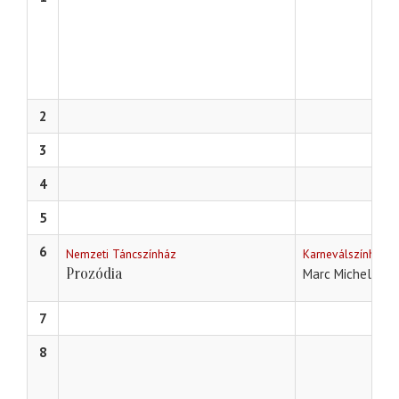
2
3
4
5
6
Nemzeti Táncszínház
Karneválszínház 
Prozódia
Marc Michel - E
7
8