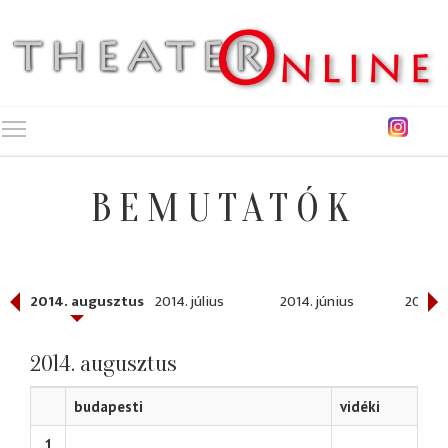
Toggle main menu visibility
BEMUTATÓK
ber
2014. augusztus
2014. július
2014. június
2014. 
2014. augusztus
budapesti
vidéki
1