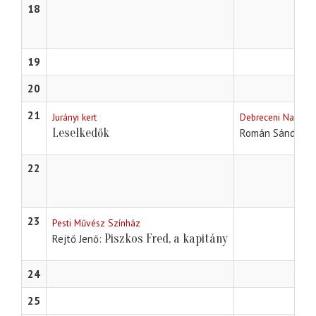
18
19
20
21
Jurányi kert
Debreceni Nagyerd
Leselkedők
Román Sándor - 
22
23
Pesti Művész Színház
Piszkos Fred, a kapitány
Rejtő Jenő
24
25