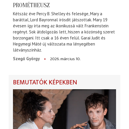
PROMÉTHEUSZ
Kétszáz éve Percy B. Shelley és felesége, Mary a
baráttal, Lord Bayronnal írósdit játszottak. Mary 19
évesen így írta meg az ikonikussá vált Frankenstein
regényt. Sok átdolgozás lett, hiszen a közönség szeret
borzongani. Itt csak a 16 éven felül. Garai Judit és
Hegymegi Máté új változata ma lényegében
látványszínház.
2026. március 10.
Szegő György
BEMUTATÓK KÉPEKBEN