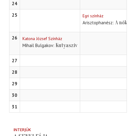
24
25
Egri színház
A nők ün
Arisztophanész
26
Katona József Színház
Kutyaszív
Mihail Bulgakov
27
28
29
30
31
INTERJÚK