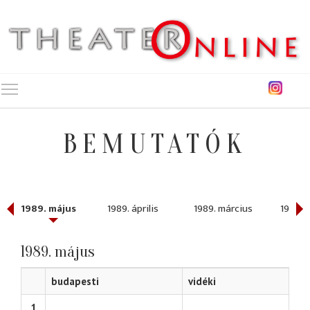
Toggle main menu visibility
BEMUTATÓK
1989. május
1989. április
1989. március
1989. 
1989. május
budapesti
vidéki
1