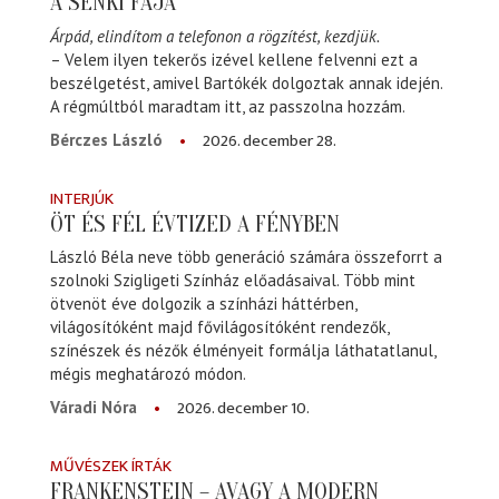
A SENKI FÁJA
Árpád, elindítom a telefonon a rögzítést, kezdjük.
– Velem ilyen tekerős izével kellene felvenni ezt a
beszélgetést, amivel Bartókék dolgoztak annak idején.
A régmúltból maradtam itt, az passzolna hozzám.
2026. december 28.
Bérczes László
INTERJÚK
ÖT ÉS FÉL ÉVTIZED A FÉNYBEN
László Béla neve több generáció számára összeforrt a
szolnoki Szigligeti Színház előadásaival. Több mint
ötvenöt éve dolgozik a színházi háttérben,
világosítóként majd fővilágosítóként rendezők,
színészek és nézők élményeit formálja láthatatlanul,
mégis meghatározó módon.
2026. december 10.
Váradi Nóra
MŰVÉSZEK ÍRTÁK
FRANKENSTEIN – AVAGY A MODERN