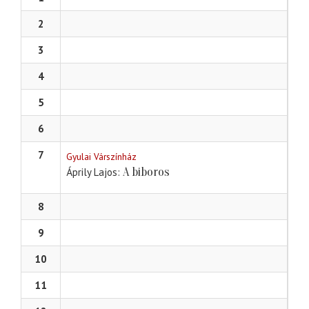
2
3
4
5
6
7
Gyulai Várszínház
A biboros
Áprily Lajos
8
9
10
11