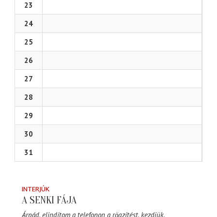
23
24
25
26
27
28
29
30
31
INTERJÚK
A SENKI FÁJA
Árpád, elindítom a telefonon a rögzítést, kezdjük.