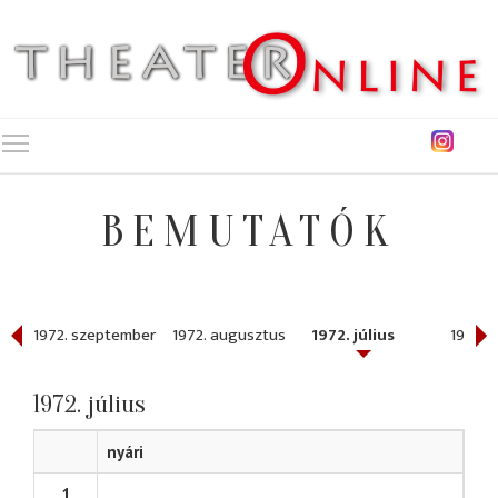
Toggle main menu visibility
BEMUTATÓK
1972. szeptember
1972. augusztus
1972. július
1972. j
1972. július
nyári
1