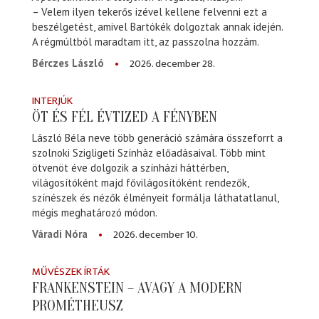
– Velem ilyen tekerős izével kellene felvenni ezt a
beszélgetést, amivel Bartókék dolgoztak annak idején.
A régmúltból maradtam itt, az passzolna hozzám.
2026. december 28.
Bérczes László
INTERJÚK
ÖT ÉS FÉL ÉVTIZED A FÉNYBEN
László Béla neve több generáció számára összeforrt a
szolnoki Szigligeti Színház előadásaival. Több mint
ötvenöt éve dolgozik a színházi háttérben,
világosítóként majd fővilágosítóként rendezők,
színészek és nézők élményeit formálja láthatatlanul,
mégis meghatározó módon.
2026. december 10.
Váradi Nóra
MŰVÉSZEK ÍRTÁK
FRANKENSTEIN – AVAGY A MODERN
PROMÉTHEUSZ