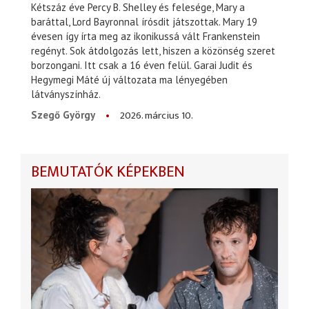
Kétszáz éve Percy B. Shelley és felesége, Mary a
baráttal, Lord Bayronnal írósdit játszottak. Mary 19
évesen így írta meg az ikonikussá vált Frankenstein
regényt. Sok átdolgozás lett, hiszen a közönség szeret
borzongani. Itt csak a 16 éven felül. Garai Judit és
Hegymegi Máté új változata ma lényegében
látványszínház.
2026. március 10.
Szegő György
BEMUTATÓK KÉPEKBEN