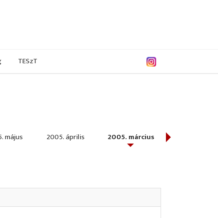
g
TESzT
. május
2005. április
2005. március
2005. február