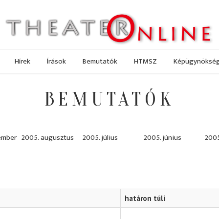
Hírek
Írások
Bemutatók
HTMSZ
Képügynöksé
BEMUTATÓK
ember
2005. augusztus
2005. július
2005. június
2005
határon túli