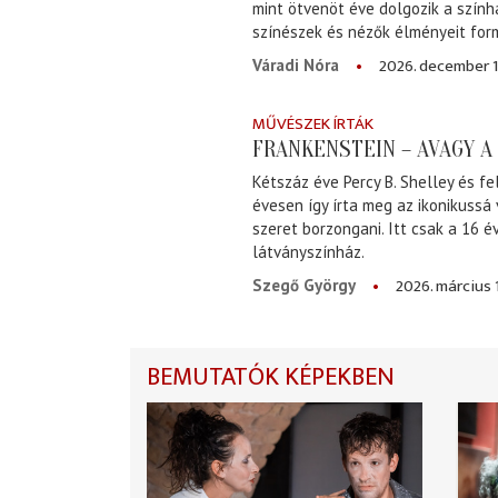
mint ötvenöt éve dolgozik a szính
színészek és nézők élményeit for
2026. december 1
Váradi Nóra
MŰVÉSZEK ÍRTÁK
FRANKENSTEIN – AVAGY 
Kétszáz éve Percy B. Shelley és fe
évesen így írta meg az ikonikussá
szeret borzongani. Itt csak a 16 
látványszínház.
2026. március 
Szegő György
BEMUTATÓK KÉPEKBEN