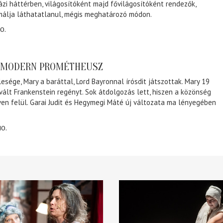
ázi háttérben, világosítóként majd fővilágosítóként rendezők,
málja láthatatlanul, mégis meghatározó módon.
0.
A MODERN PROMÉTHEUSZ
lesége, Mary a baráttal, Lord Bayronnal írósdit játszottak. Mary 19
 vált Frankenstein regényt. Sok átdolgozás lett, hiszen a közönség
éven felül. Garai Judit és Hegymegi Máté új változata ma lényegében
10.