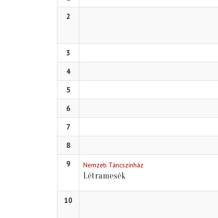
2
3
4
5
6
7
8
9
Nemzeti Táncszínház
Létramesék
10