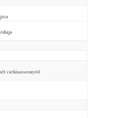
jsza
édiája
ott cárkisasszonyról