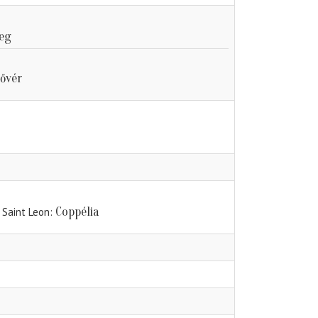
teg
ővér
Coppélia
- Saint Leon