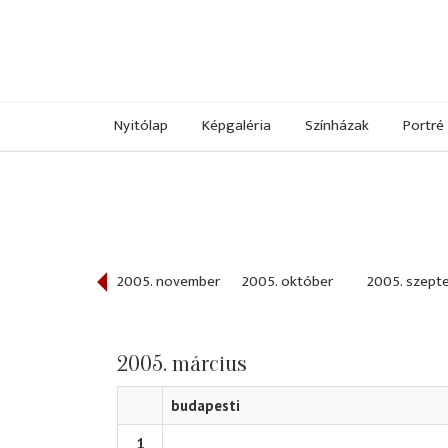
Nyitólap
Képgaléria
Színházak
Portré
005. december
2005. november
2005. október
2005. szept
2005. március
budapesti
1