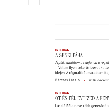
INTERJÚK
A SENKI FÁJA
Árpád, elindítom a telefonon a rögzít
– Velem ilyen tekerős izével kell
idején. A régmúltból maradtam itt
2026. decemb
Bérczes László
INTERJÚK
ÖT ÉS FÉL ÉVTIZED A FÉ
László Béla neve több generáció s