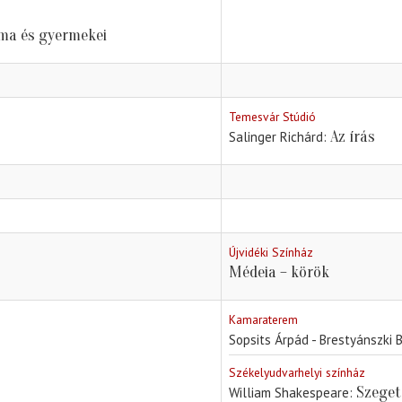
ma és gyermekei
Temesvár Stúdió
Az írás
Salinger Richárd
Újvidéki Színház
Médeia – körök
Kamaraterem
Sopsits Árpád - Brestyánszki B
Székelyudvarhelyi színház
Szeget
William Shakespeare