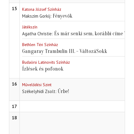
15
Katona József Színház
Fényevők
Makszim Gorkij
Játékszín
És már senki sem, korábbi címe Tíz k
Agatha Christie
Bethlen Téri Színház
Gangaray Trambulin III. - VáltozáSokk
Budaörsi Latinovits Színház
Ízlések és pofonok
16
Művelődési Szint
Űrbe!
Székelyhidi Zsolt
17
18