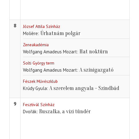
8
József Attila Színház
Úrhatnám polgár
Molière
Zeneakadémia
Hat noktürn
Wolfgang Amadeus Mozart
Solti György term
A színigazgató
Wolfgang Amadeus Mozart
Fészek Művészklub
A szerelem angyala - Szindbád
Krúdy Gyula
9
Fesztivál Színház
Ruszalka, a vízi tündér
Dvořák