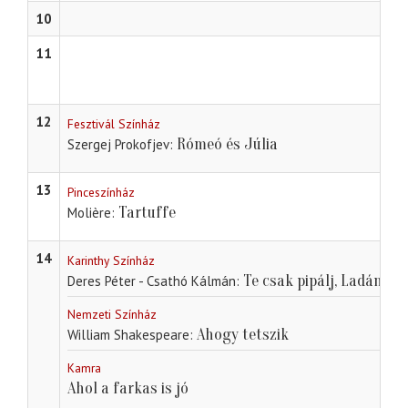
10
11
12
Fesztivál Színház
Rómeó és Júlia
Szergej Prokofjev
13
Pinceszínház
Tartuffe
Molière
14
Karinthy Színház
Te csak pipálj, Ladányi!
Deres Péter - Csathó Kálmán
Nemzeti Színház
Ahogy tetszik
William Shakespeare
Kamra
Ahol a farkas is jó