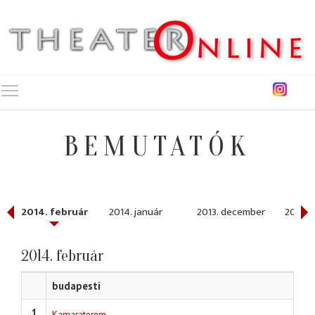
Toggle main menu visibility
BEMUTATÓK
2014. február
2014. január
2013. december
2013. 
2014. február
budapesti
1
Kamaraterem