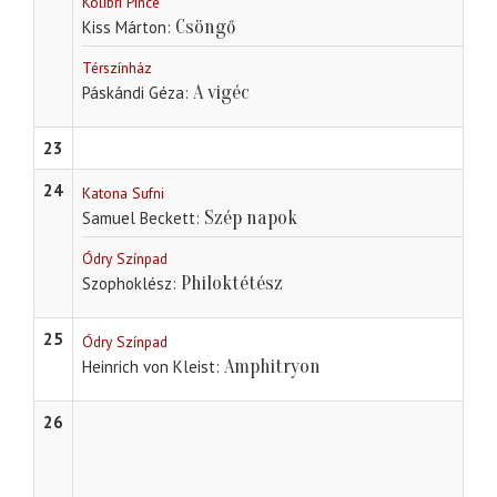
Kolibri Pince
Csöngő
Kiss Márton
Térszínház
A vigéc
Páskándi Géza
23
24
Katona Sufni
Szép napok
Samuel Beckett
Ódry Színpad
Philoktétész
Szophoklész
25
Ódry Színpad
Amphitryon
Heinrich von Kleist
26