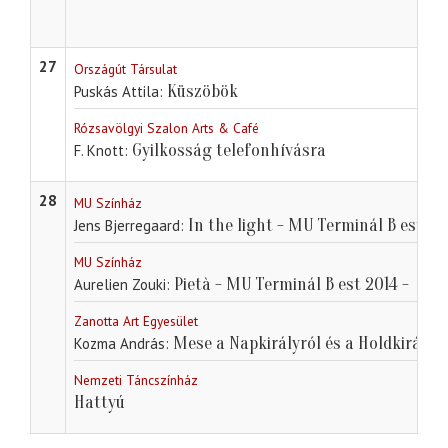
27
Országút Társulat
Küszöbök
Puskás Attila
Rózsavölgyi Szalon Arts & Café
Gyilkosság telefonhívásra
F. Knott
28
MU Színház
In the light - MU Terminál B est 20
Jens Bjerregaard
MU Színház
Pietà - MU Terminál B est 2014 -
Aurelien Zouki
Zanotta Art Egyesület
Mese a Napkirályról és a Holdkirályn
Kozma András
Nemzeti Táncszínház
Hattyú