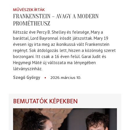
MŰVÉSZEK ÍRTÁK
FRANKENSTEIN – AVAGY A MODERN
PROMÉTHEUSZ
Kétszáz éve Percy B. Shelley és felesége, Mary a
baráttal, Lord Bayronnal írósdit játszottak. Mary 19
évesen így írta meg az ikonikussá vált Frankenstein
regényt. Sok átdolgozás lett, hiszen a közönség szeret
borzongani. Itt csak a 16 éven felül. Garai Judit és
Hegymegi Máté új változata ma lényegében
látványszínház.
2026. március 10.
Szegő György
BEMUTATÓK KÉPEKBEN