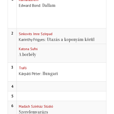
Dallam
Edward Bond
2
Sinkovits Imre Színpad
Utazás a koponyám körül
Karinthy Frigyes
Katona Sufni
A borbély
3
Trafó
Hungari
Kárpáti Péter
4
5
6
Madách Színház Stúdió
Szerelemvarázs