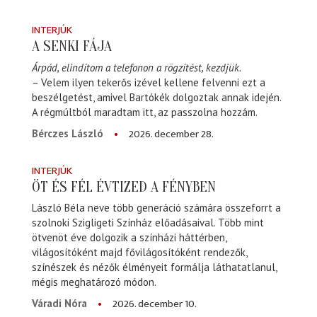
INTERJÚK
A SENKI FÁJA
Árpád, elindítom a telefonon a rögzítést, kezdjük.
– Velem ilyen tekerős izével kellene felvenni ezt a
beszélgetést, amivel Bartókék dolgoztak annak idején.
A régmúltból maradtam itt, az passzolna hozzám.
2026. december 28.
Bérczes László
INTERJÚK
ÖT ÉS FÉL ÉVTIZED A FÉNYBEN
László Béla neve több generáció számára összeforrt a
szolnoki Szigligeti Színház előadásaival. Több mint
ötvenöt éve dolgozik a színházi háttérben,
világosítóként majd fővilágosítóként rendezők,
színészek és nézők élményeit formálja láthatatlanul,
mégis meghatározó módon.
2026. december 10.
Váradi Nóra