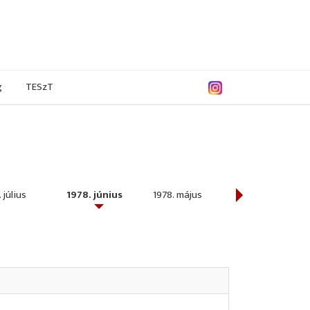
g
TESzT
 július
1978. június
1978. május
1978. április