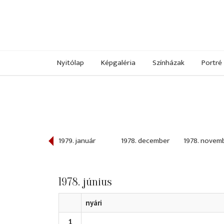
Nyitólap
Képgaléria
Színházak
Portré
979. február
1979. január
1978. december
1978. novem
1978. június
nyári
1