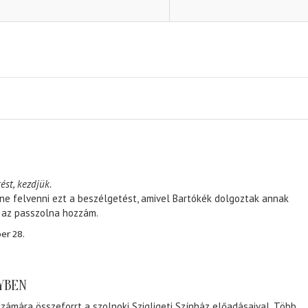
ést, kezdjük.
ene felvenni ezt a beszélgetést, amivel Bartókék dolgoztak annak
, az passzolna hozzám.
er 28.
NYBEN
zámára összeforrt a szolnoki Szigligeti Színház előadásaival. Több