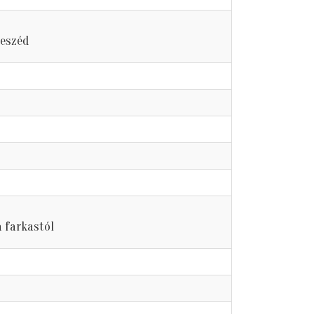
eszéd
 farkastól