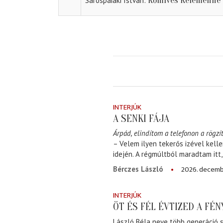
Kőmíves Kelemenné
Sárospaiaki István
INTERJÚK
A SENKI FÁJA
Árpád, elindítom a telefonon a rögzít
– Velem ilyen tekerős izével kell
idején. A régmúltból maradtam itt
2026. decemb
Bérczes László
INTERJÚK
ÖT ÉS FÉL ÉVTIZED A FÉ
László Béla neve több generáció s