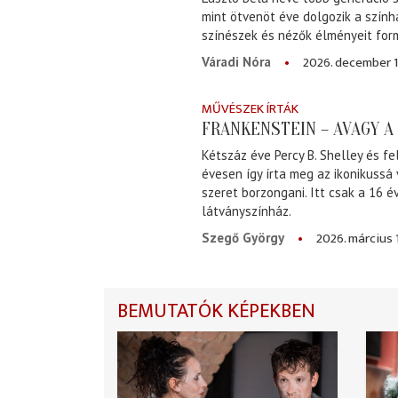
mint ötvenöt éve dolgozik a szính
színészek és nézők élményeit for
2026. december 1
Váradi Nóra
MŰVÉSZEK ÍRTÁK
FRANKENSTEIN – AVAGY 
Kétszáz éve Percy B. Shelley és fe
évesen így írta meg az ikonikussá
szeret borzongani. Itt csak a 16 
látványszínház.
2026. március 
Szegő György
BEMUTATÓK KÉPEKBEN