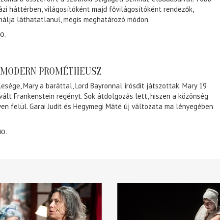
ázi háttérben, világosítóként majd fővilágosítóként rendezők,
málja láthatatlanul, mégis meghatározó módon.
0.
A MODERN PROMÉTHEUSZ
lesége, Mary a baráttal, Lord Bayronnal írósdit játszottak. Mary 19
 vált Frankenstein regényt. Sok átdolgozás lett, hiszen a közönség
éven felül. Garai Judit és Hegymegi Máté új változata ma lényegében
10.