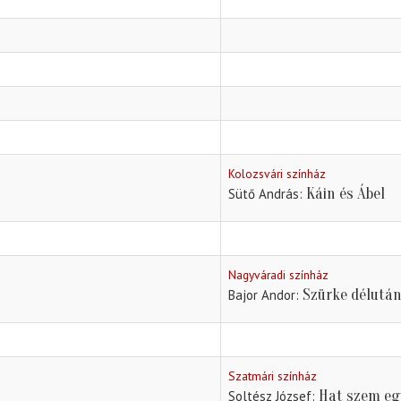
Kolozsvári színház
Káin és Ábel
Sütő András
Nagyváradi színház
Szürke délutá
Bajor Andor
Szatmári színház
Hat szem eg
Soltész József